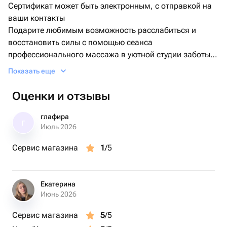
Сертификат может быть электронным, с отправкой на
ваши контакты
Подарите любимым возможность расслабиться и
восстановить силы с помощью сеанса
профессионального массажа в уютной студии заботы о
теле Рельсы-рельсы, шпалы-шпалы. Мягкие тапочки,
Показать еще
хлопковые простыни, приятная расслабляющая
музыка, приглушенный свет...
Оценки и отзывы
Фишка нашей студии в том, что в процессе массажа
можно менять технику и части тела - стоимость от
глафира
Г
этого не изменится! Также к сеансу можно добавлять
Июль 2026
различные спа-плюшки: эфирные масла, крем,
Сервис магазина
1
/5
масочки и многое другое! Тот, кому вы подарите
сертификат в нашу студию 100% останется в восторге.
Екатерина
Сертификат действителен 6 месяцев с момента
Июнь 2026
оформления.
Сервис магазина
5
/5