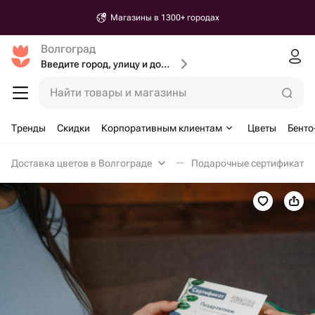
Магазины в 1300+ городах
Волгоград
Введите город, улицу и дом доставки
Найти товары и магазины
Тренды
Скидки
Корпоративным клиентам
Цветы
Бенто
Доставка цветов в Волгограде
Подарочные сертификаты 