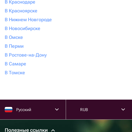
В Краснодаре
В Красноярске
В Нижнем Новгороде
В Новосибирске
В Омске
В Перми
В Ростове-на-Дону
В Самаре
В Томске
Русский
RUB
Полезные ссылки