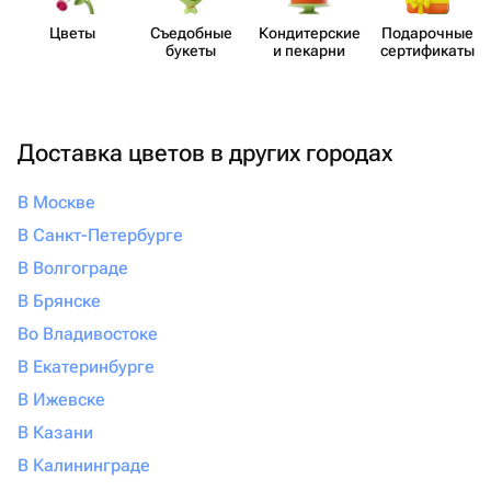
Цветы
Съедобные
Кондит​ерские
Пода​рочные
букеты
и пекарни
серти​фикаты
Доставка цветов в других городах
В Москве
В Санкт-Петербурге
В Волгограде
В Брянске
Во Владивостоке
В Екатеринбурге
В Ижевске
В Казани
В Калининграде