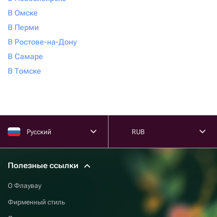
В Омске
В Перми
В Ростове-на-Дону
В Самаре
В Томске
Русский
RUB
Полезные ссылки
О Флаувау
Фирменный стиль