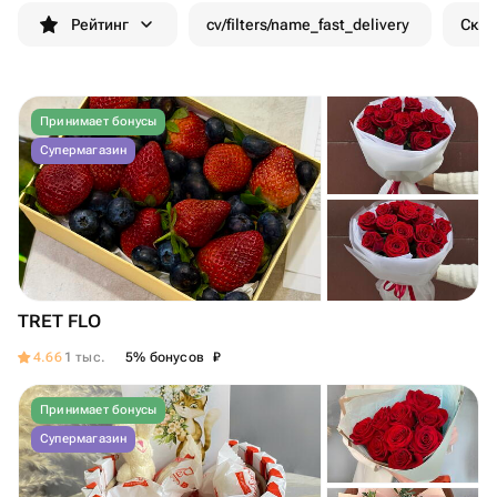
Рейтинг
cv/filters/name_fast_delivery
Скид
Принимает бонусы
Супермагазин
TRET FLO
₽
4.66
1 тыс.
5% бонусов
Принимает бонусы
Супермагазин