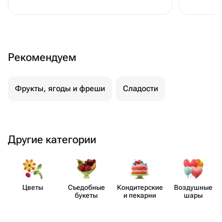
кондитер сделала все как
договорились, приняла доставку
цветов и присоединила к заказу - все
приехало в срок и очень порадовало
Рекомендуем
именинницу! СПАСИБО!
Фрукты, ягоды и фреши
Сладости
Другие категории
Цветы
Съедобные
Кондит​ерские
Воздушные
букеты
и пекарни
шары