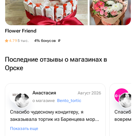
Flower Friend
₽
4.79
5 тыс.
4% бонусов
Последние отзывы о магазинах в
Орске
Анастасия
Август 2026
о магазине
Bento_tortic
Спасибо чудесному кондитеру, я
Спасибо,
заказывала тортик из Баренцева моря))
вовремя,
Сегодня был юбилей у нашей
Показать еще
замечательной пожилой родственницы,