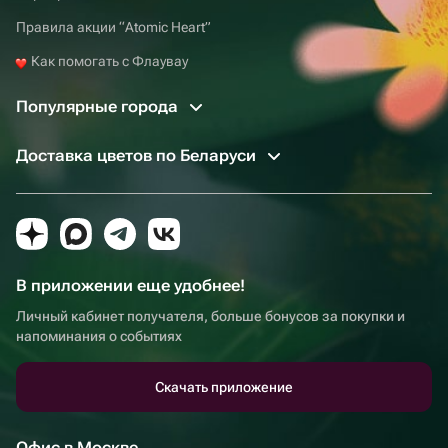
Правила акции “Atomic Heart”
Как помогать с Флаувау
Популярные города
Доставка цветов по Беларуси
В приложении еще удобнее!
Личный кабинет получателя, больше бонусов за покупки и
напоминания о событиях
Скачать приложение
Офис в Москве