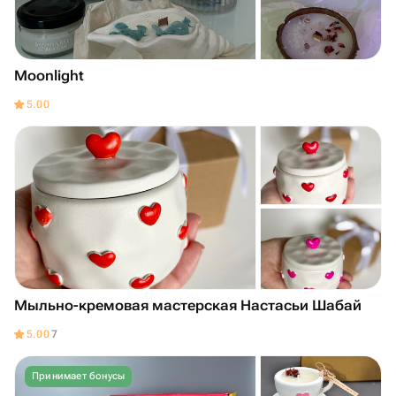
Moonlight
5.00
Мыльно-кремовая мастерская Настасьи Шабай
5.00
7
Принимает бонусы