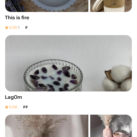
This is fire
₽
5.00
1
LagOm
₽
₽
5.00