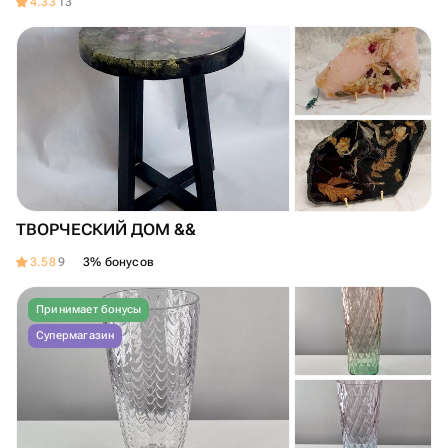
4.33
13
ТВОРЧЕСКИЙ ДОМ &&
3.58
9
3% бонусов
Принимает бонусы
Супермагазин