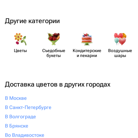
Другие категории
Цветы
Съедобные
Кондит​ерские
Воздушные
букеты
и пекарни
шары
Доставка цветов в других городах
В Москве
В Санкт-Петербурге
В Волгограде
В Брянске
Во Владивостоке