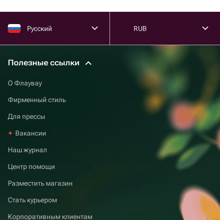
Русский
RUB
Полезные ссылки
О Флаувау
Фирменный стиль
Для прессы
Вакансии
Наш журнал
Центр помощи
Разместить магазин
Стать курьером
Корпоративным клиентам