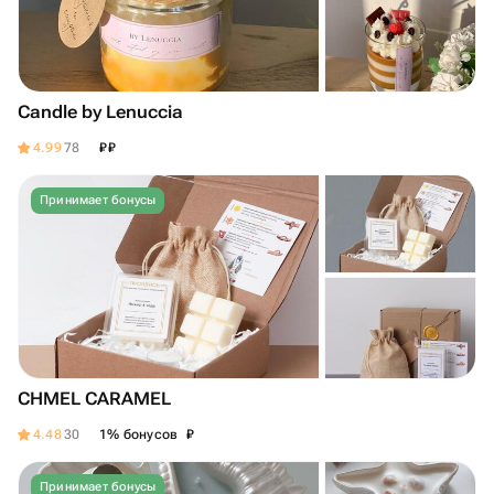
Candle by Lenuccia
₽
₽
4.99
78
Принимает бонусы
CHMEL CARAMEL
₽
4.48
30
1% бонусов
Принимает бонусы