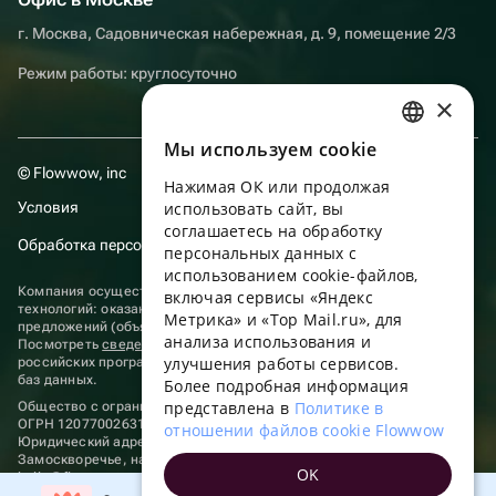
г. Москва, Садовническая набережная, д. 9, помещение 2/3
Режим работы: круглосуточно
×
Мы используем сookie
RUSSIAN
© Flowwow, inc
Нажимая ОК или продолжая
ENGLISH
Условия
использовать сайт, вы
UKRAINIAN
соглашаетесь на обработку
Обработка персональных данных
персональных данных с
PORTUGUESE
использованием cookie-файлов,
Компания осуществляет деятельность в области информационных
включая сервисы «Яндекс
SPANISH
технологий: оказание услуг в сети “Интернет” по размещению
Метрика» и «Top Mail.ru», для
предложений (объявлений) продавцов о реализации товаров.
анализа использования и
HUNGARIAN
Посмотреть
сведения о программах
, включенных в реестр
улучшения работы сервисов.
российских программ для электронных вычислительных машин и
ITALIAN
баз данных.
Более подробная информация
представлена в
Политике в
Общество с ограниченной ответственностью «ФЛАУВАУ»
FRENCH
ОГРН 1207700263198, ИНН 9702020445
отношении файлов cookie Flowwow
Юридический адрес: г. Москва, вн.тер. г. Муниципальный округ
TURKISH
Замоскворечье, наб. Садовническая, д. 9, помещ. 2/3.
OK
hello@flowwow.com
8 800 555-16-15
GERMAN