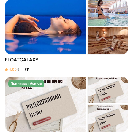
FLOATGALAXY
₽
₽
4.00
8
Принимает бонусы