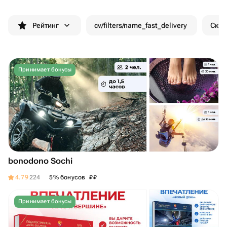
Рейтинг
cv/filters/name_fast_delivery
Скид
Принимает бонусы
bonodono Sochi
₽
₽
4.79
224
5% бонусов
Принимает бонусы