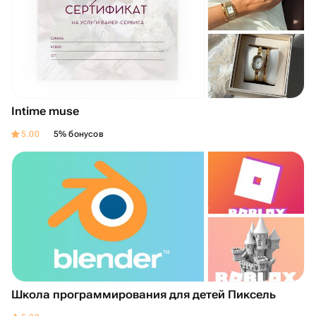
Intime muse
5.00
5% бонусов
Школа программирования для детей Пиксель