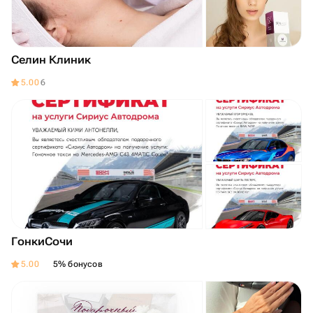
Селин Клиник
5.00
6
ГонкиСочи
5.00
5% бонусов