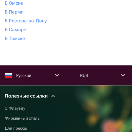
В Омске
В Перми
В Ростове-на-Дону
В Самаре
В Томске
Русский
RUB
Полезные ссылки
О Флаувау
Фирменный стиль
Для прессы