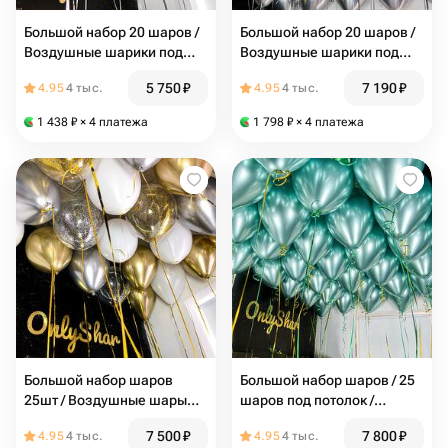
Большой набор 20 шаров /
Большой набор 20 шаров /
Воздушные шарики под
Воздушные шарики под
потолок / Прозрачные
потолок: серебряные шары
5 750
₽
7 190
₽
4.95
4 тыс.
4.95
4 тыс.
шары с конфетти (серебро)
/ N155
/ N156
1 438
₽
× 4 платежа
1 798
₽
× 4 платежа
Большой набор шаров
Большой набор шаров / 25
25шт / Воздушные шары
шаров под потолок /
под потолок: золотой шар,
Бирюзовый шар (Тиффани)
7 500
₽
7 800
₽
4.95
4 тыс.
4.95
4 тыс.
серебряный шар,
/ N151