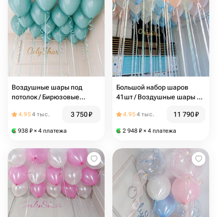
Воздушные шары под
Большой набор шаров
потолок / Бирюзовые
41шт / Воздушные шары с
шарики / 15 шаров
атласными лентами:
3 750
₽
11 790
₽
4.95
4 тыс.
4.95
4 тыс.
(Тиффани) / N144
розовый шар, голубой шар,
белый шарик
938
₽
× 4 платежа
2 948
₽
× 4 платежа