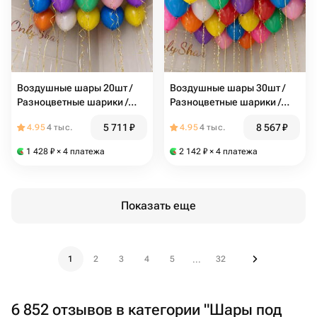
Воздушные шары 20шт /
Воздушные шары 30шт /
Разноцветные шарики /
Разноцветные шарики /
Шары с гелием / Набор
Шары с гелием / Набор
5 711
₽
8 567
₽
4.95
4 тыс.
4.95
4 тыс.
шаров / Арт.ШПN10
шаров / Арт.ШПN11
1 428
₽
× 4 платежа
2 142
₽
× 4 платежа
Показать еще
1
2
3
4
5
32
...
6 852 отзывов в категории "Шары под