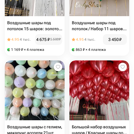
Воздушные шары под
Воздушные шары под
потолок 15 шаров: золотой
потолок / Набор 11 шаров /
шар, серебряный шар,
Золотой шар, зеленый
4 675
₽
3 450
₽
4.95
4 тыс.
5 500
₽
4.95
4 тыс.
чёрный шар, серый шар /
шар, прозрачный шар с
N153
конфетти / N150
1 169
₽
× 4 платежа
863
₽
× 4 платежа
Воздушные шары с гелием,
Большой набор воздушных
макарунс ассорти 21шт
шаров / Красные шары под