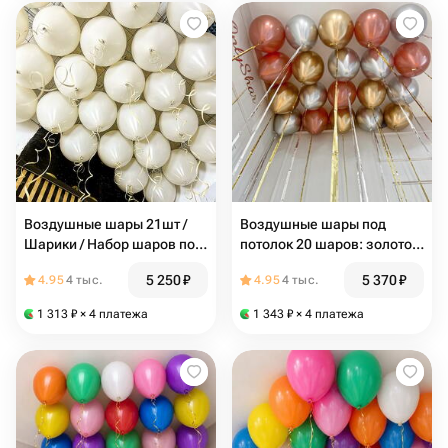
Воздушные шары 21шт /
Воздушные шары под
Шарики / Набор шаров под
потолок 20 шаров: золотой
потолок / Белый шар / N140
шар, серебряный шар,
5 250
₽
5 370
₽
4.95
4 тыс.
4.95
4 тыс.
шарик розовое золото с
дождиком / N139
1 313
₽
× 4 платежа
1 343
₽
× 4 платежа