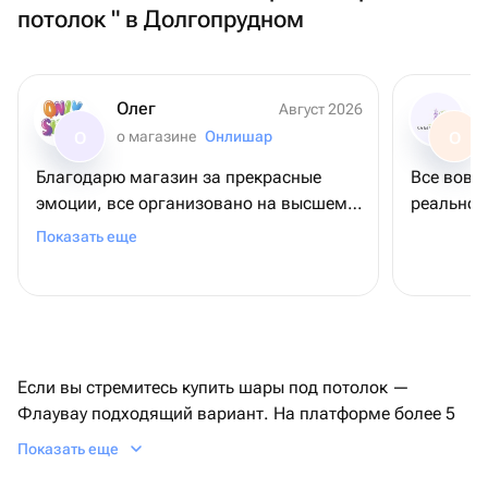
потолок " в Долгопрудном
Олег
Август 2026
о магазине
Онлишар
О
О
Благодарю магазин за прекрасные
Все вовр
эмоции, все организовано на высшем
реальнос
уровне!
Показать еще
Если вы стремитесь купить шары под потолок —
Флаувау подходящий вариант. На платформе более 5
млн оценок и отзывов от реальных пользователей,
Показать еще
бережная доставка как можно быстрее, богатый выбор