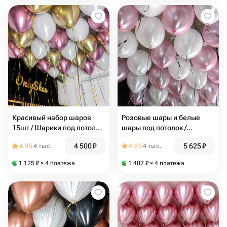
Красивый набор шаров
Розовые шары и белые
15шт / Шарики под потолок
шары под потолок /
/ Воздушные шары:
Большой набор 25 шаров /
4 500
₽
5 625
₽
4.95
4 тыс.
4.95
4 тыс.
розовый шар, золотой
Воздушные шарики / N167
шар, белый шар / N169
1 125
₽
× 4 платежа
1 407
₽
× 4 платежа