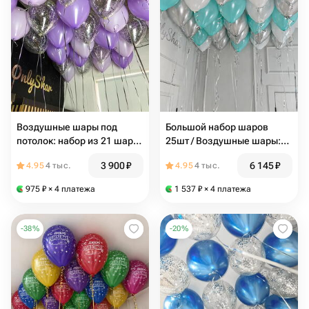
Воздушные шары под
Большой набор шаров
потолок: набор из 21 шара /
25шт / Воздушные шары:
Фиолетовые шарики
бирюзовый шар, шар
3 900
₽
6 145
₽
4.95
4 тыс.
4.95
4 тыс.
серебро, белый шарик /
N178
975
₽
× 4 платежа
1 537
₽
× 4 платежа
-
38
%
-
20
%