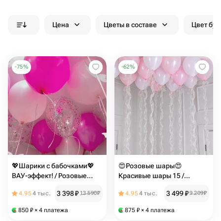
Цена
Цветы в составе
Цвет бук
-
75
%
-
62
%
💖Шарики с бабочками💖
😍Розовые шары😍
ВАУ-эффект! / Розовые
Красивые шары 15 /
шары 15шт / Воздушные
Воздушные шарики WOW-
3 398
₽
3 499
₽
4.95
4 тыс.
13 590
₽
4.95
4 тыс.
9 209
₽
шары
эффект! / Арт.ШПN3
850
₽
× 4 платежа
875
₽
× 4 платежа