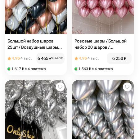
Большой набор шаров
Розовые шары / Большой
25шт / Воздушные шары
набор 20 шаров /
под потолок: шар розовое
Воздушные шарики под
6 465
₽
6 250
₽
4.95
4 тыс.
6 665
₽
4.95
4 тыс.
золото,чёрный шар, серый
потолок / N157
шар / N164
1 617
₽
× 4 платежа
1 563
₽
× 4 платежа