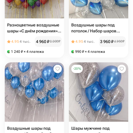
Разноцветные воздушные
Воздушные шары под
шары «С днём рождения» /
потолок / Набор шаров
20 шаров / N64
16шт / Синие шары +
4 960
₽
3 960
₽
4.95
4 тыс.
8 000
₽
4.95
4 тыс.
4 950
₽
Прозрачные шары с
конфетти / N177
1 240
₽
× 4 платежа
990
₽
× 4 платежа
-
20
%
Воздушные шары под
Шары мужчине под