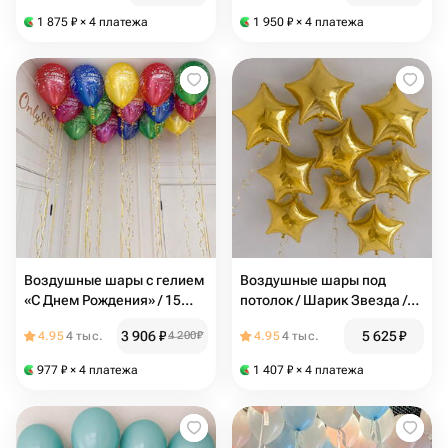
прозрачный шар с
1 875
₽
× 4 платежа
1 950
₽
× 4 платежа
конфетти, белый шар /
N154
Воздушные шары с гелием
Воздушные шары под
«С Днем Рождения» / 15
потолок / Шарик Звезда /
шаров / N54
Золотой шар / 9 шаров /
3 906
₽
5 625
₽
4.95
4 тыс.
4 200
₽
4.95
4 тыс.
N145
977
₽
× 4 платежа
1 407
₽
× 4 платежа