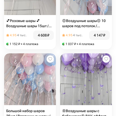
💕Розовые шары 💕
😍Воздушные шары😍 10
Воздушные шары 15шт /
шаров под потолок /
Розовые шарики и белые
Красивые шарики с
4 608
₽
4 147
₽
4.95
4 тыс.
4.95
4 тыс.
шары / Арт.ШПN1
органзой / Арт.ШПN2
1 152
₽
× 4 платежа
1 037
₽
× 4 платежа
Большой набор шаров
🦋Воздушные шары с