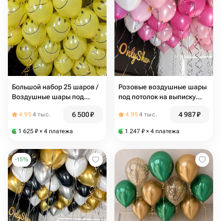
Большой набор 25 шаров /
Розовые воздушные шары
Воздушные шары под
под потолок на выписку
потолок / Желтый шар
девочке 19 шт / N158
6 500
₽
4 987
₽
4.95
4 тыс.
4.95
4 тыс.
Смайлик / N162
1 625
₽
× 4 платежа
1 247
₽
× 4 платежа
-
15
%