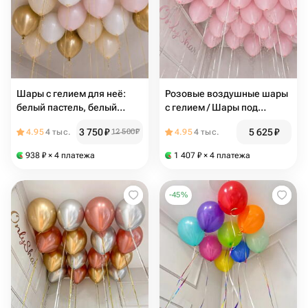
Шары с гелием для неё:
Розовые воздушные шары
белый пастель, белый
с гелием / Шары под
песок, розовый макарунс,
потолок / Набор 25 шаров /
3 750
₽
5 625
₽
4.95
4 тыс.
12 500
₽
4.95
4 тыс.
золото хром - 17шт
N117
938
₽
× 4 платежа
1 407
₽
× 4 платежа
-
45
%