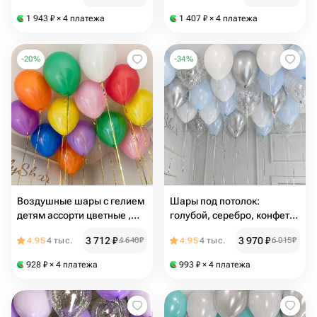
1 943
₽
× 4 платежа
1 407
₽
× 4 платежа
-
20
%
-
34
%
Воздушные шары с гелием
Шары под потолок:
детям ассорти цветные ,
голубой, серебро, конфетти
пастель 13шт
серебро, белые - 19шт
3 712
₽
3 970
₽
4.95
4 тыс.
4 640
₽
4.95
4 тыс.
6 015
₽
928
₽
× 4 платежа
993
₽
× 4 платежа