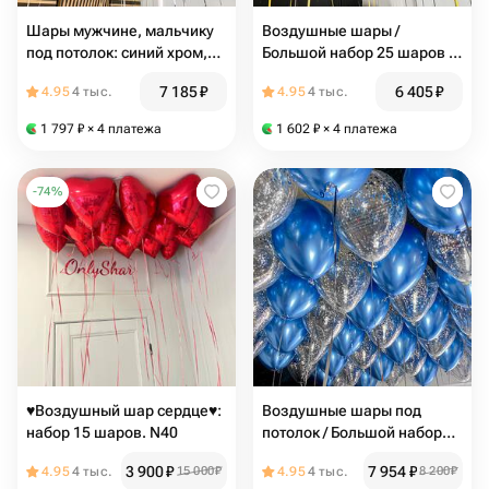
Шары мужчине, мальчику
Воздушные шары /
под потолок: синий хром,
Большой набор 25 шаров /
серебро хром -25шт
Черный шар, золотой шар /
7 185
₽
6 405
₽
4.95
4 тыс.
4.95
4 тыс.
N179
1 797
₽
× 4 платежа
1 602
₽
× 4 платежа
-
74
%
♥️Воздушный шар сердце♥️:
Воздушные шары под
набор 15 шаров. N40
потолок / Большой набор
шаров 25шт / Синие шары +
3 900
₽
7 954
₽
4.95
4 тыс.
15 000
₽
4.95
4 тыс.
8 200
₽
Прозрачные шары с