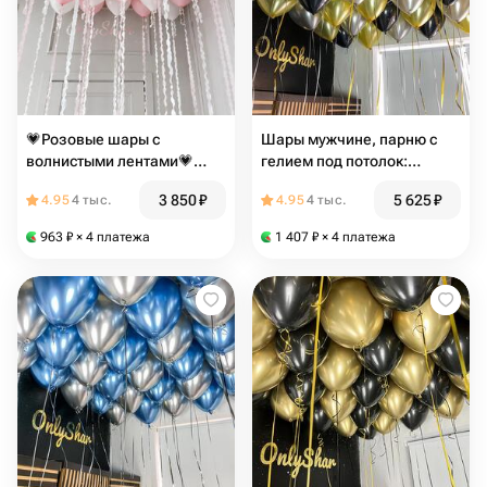
💗Розовые шары с
Шары мужчине, парню с
волнистыми лентами💗
гелием под потолок:
Большой набор шаров / 21
черные, золотые, серебро
3 850
₽
5 625
₽
4.95
4 тыс.
4.95
4 тыс.
шар / белые шарики +
25шт
розовые шары
963
₽
× 4 платежа
1 407
₽
× 4 платежа