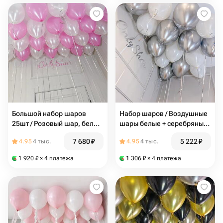
Большой набор шаров
Набор шаров / Воздушные
25шт / Розовый шар, белый
шары белые + серебряные /
шар / Воздушные шары /
15 шаров / Шарики с
7 680
₽
5 222
₽
4.95
4 тыс.
4.95
4 тыс.
Арт.ШПN8
гелием / Арт.ШПN9
1 920
₽
× 4 платежа
1 306
₽
× 4 платежа