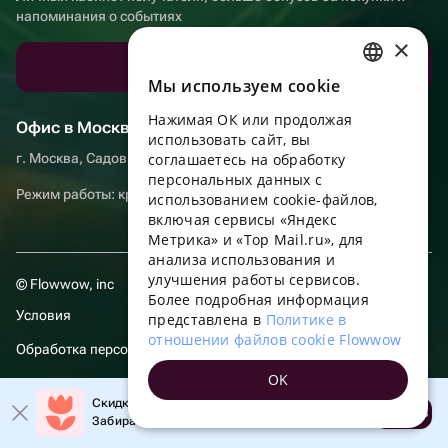
напоминания о событиях
×
Скачать приложение
Мы используем сookie
RUSSIAN
Нажимая ОК или продолжая
ENGLISH
Офис в Москве
использовать сайт, вы
UKRAINIAN
г. Москва, Садовническая набережная, д. 9, помещение 2/3
соглашаетесь на обработку
персональных данных с
PORTUGUESE
Режим работы: круглосуточно
использованием cookie-файлов,
включая сервисы «Яндекс
SPANISH
Метрика» и «Top Mail.ru», для
анализа использования и
HUNGARIAN
улучшения работы сервисов.
© Flowwow, inc
ITALIAN
Более подробная информация
Условия
представлена в
Политике в
FRENCH
отношении файлов cookie Flowwow
Обработка персональных данных
TURKISH
OK
Компания осуществляет деятельность в области информационных
GERMAN
Скидка до 10% на первый заказ!
технологий: оказание услуг в сети “Интернет” по размещению
Открыть
Забирайте промокод в приложении!
предложений (объявлений) продавцов о реализации товаров.
POLISH
Посмотреть
сведения о программах
, включенных в реестр