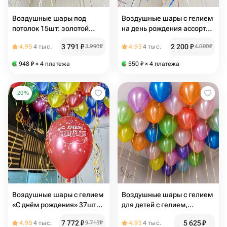
Воздушные шары под
Воздушные шары с гелием
потолок 15шт: золотой
на день рождения ассорти
шар, серебряный шар,
цветные 9шт
3 791
₽
2 200
₽
4.95
4 тыс.
3 990
₽
4.95
4 тыс.
4 000
₽
шарик розовое золото с
дождиком / N138
948
₽
× 4 платежа
550
₽
× 4 платежа
-
20
%
Воздушные шары с гелием
Воздушные шары с гелием
«С днём рождения» 37шт
для детей с гелием,
30см
ассорти металлик 25шт
7 772
₽
5 625
₽
4.95
4 тыс.
9 715
₽
4.95
4 тыс.