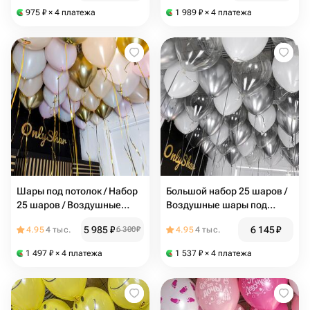
конфетти / N175
975
₽
× 4 платежа
1 989
₽
× 4 платежа
Шары под потолок / Набор
Большой набор 25 шаров /
25 шаров / Воздушные
Воздушные шары под
шары: белый пастель,
потолок: серебряный шар,
5 985
₽
6 145
₽
4.95
4 тыс.
6 300
₽
4.95
4 тыс.
белый песок, розовый
белый шарик, прозрачный
макарунс, золото хром /
шар / N163
1 497
₽
× 4 платежа
1 537
₽
× 4 платежа
N173