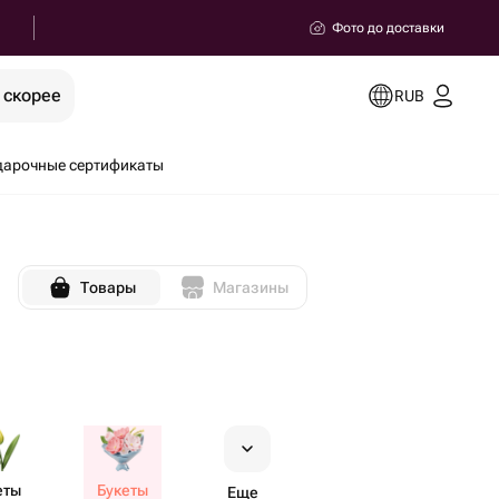
Фото до доставки
 скорее
RUB
дарочные сертификаты
Товары
Магазины
еты
Букеты
Еще