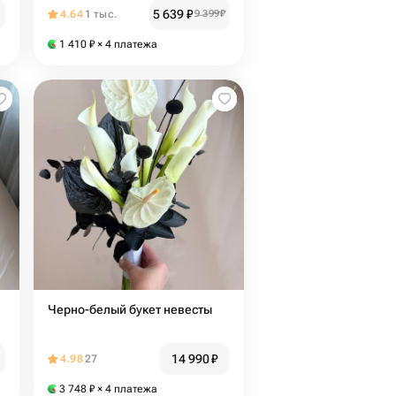
5 639
₽
4.64
1 тыс.
9 399
₽
1 410
₽
× 4 платежа
Черно-белый букет невесты
14 990
₽
4.98
27
3 748
₽
× 4 платежа