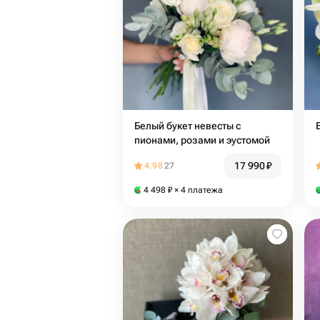
Белый букет невесты с
пионами, розами и эустомой
17 990
₽
4.98
27
4 498
₽
× 4 платежа