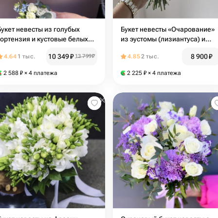
Букет невесты из голубых
Букет невесты «Очарование»
гортензия и кустовые белых
из эустомы (лизиантуса) и
роз
эвкалипта
10 349
₽
8 900
₽
4.64
1 тыс.
13 799
₽
4.85
2 тыс.
2 588
₽
× 4 платежа
2 225
₽
× 4 платежа