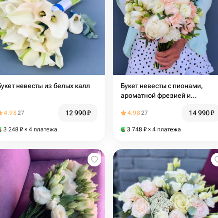
Букет невесты из белых калл
Букет невесты с пионами,
ароматной фрезией и
персиковыми диантусами
12 990
₽
14 990
₽
4.98
27
4.98
27
3 248
₽
× 4 платежа
3 748
₽
× 4 платежа