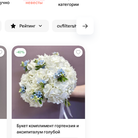
учно
невесты
категории
Рейтинг
cv/filters/name_fast_delivery
Скид
-
40
%
Букет комплимент гортензия и
аксипиталум голубой