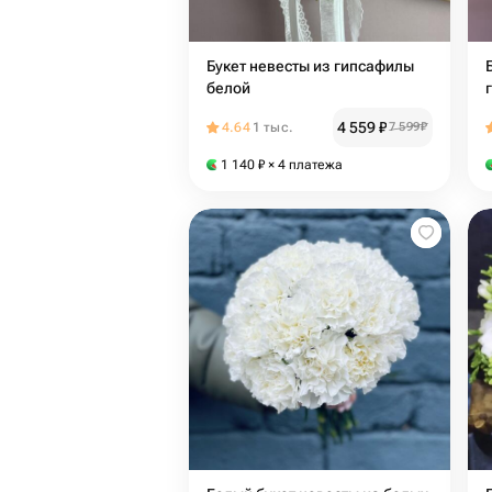
Букет невесты из гипсафилы
белой
4 559
₽
4.64
1 тыс.
7 599
₽
1 140
₽
× 4 платежа