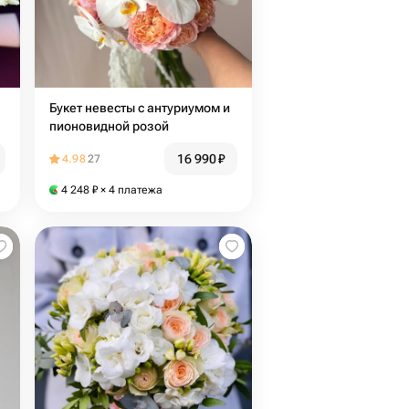
Букет невесты с антуриумом и
пионовидной розой
16 990
₽
4.98
27
4 248
₽
× 4 платежа