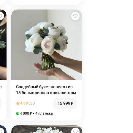
с
Свадебный букет невесты из
15 белых пионов с эвкалиптом
15 999
₽
₽
4.88
380
4 000
₽
× 4 платежа