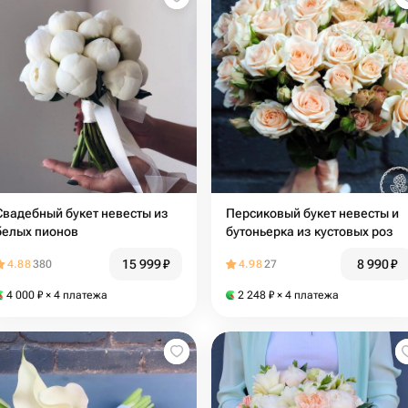
Свадебный букет невесты из
Персиковый букет невесты и
белых пионов
бутоньерка из кустовых роз
15 999
₽
8 990
₽
4.88
380
4.98
27
4 000
₽
× 4 платежа
2 248
₽
× 4 платежа