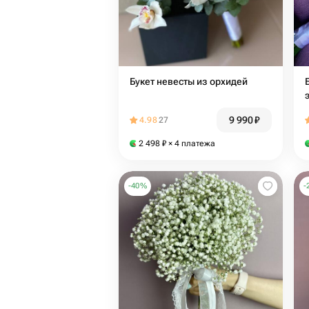
Букет невесты из орхидей
9 990
₽
4.98
27
2 498
₽
× 4 платежа
-
40
%
-