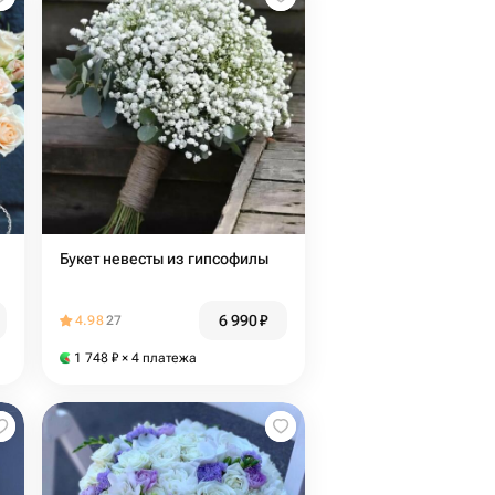
Букет невесты из гипсофилы
6 990
₽
4.98
27
1 748
₽
× 4 платежа