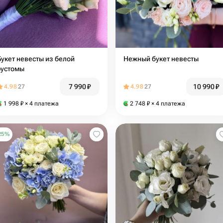
Букет невесты из белой
Нежный букет невесты
эустомы
7 990
₽
10 990
₽
4.98
27
4.98
27
1 998
₽
× 4 платежа
2 748
₽
× 4 платежа
25
%