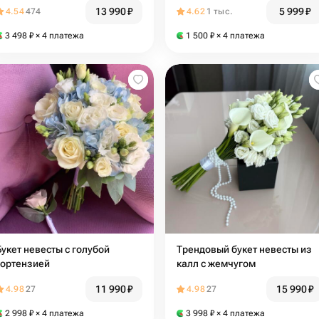
13 990
₽
5 999
₽
4.54
474
4.62
1 тыс.
3 498
₽
× 4 платежа
1 500
₽
× 4 платежа
Букет невесты с голубой
Трендовый букет невесты из
гортензией
калл с жемчугом
11 990
₽
15 990
₽
4.98
27
4.98
27
2 998
₽
× 4 платежа
3 998
₽
× 4 платежа