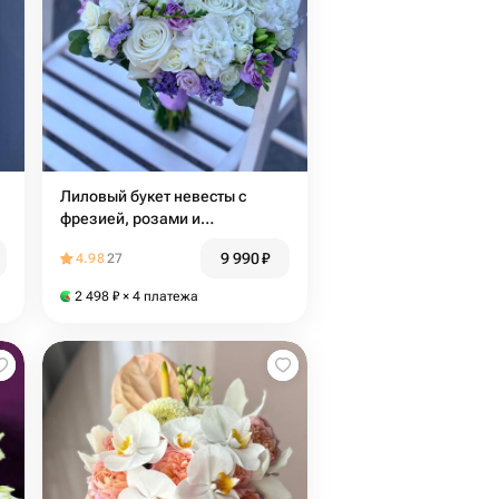
Лиловый букет невесты с
фрезией, розами и
диантусами
9 990
₽
4.98
27
2 498
₽
× 4 платежа