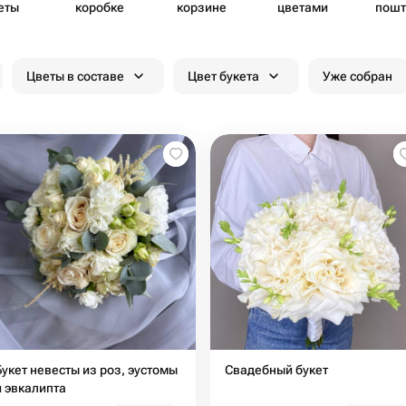
еты
коробке
корзине
цветами
пошт
Цветы в составе
Цвет букета
Уже собран
Букет невесты из роз, эустомы
Свадебный букет
и эвкалипта