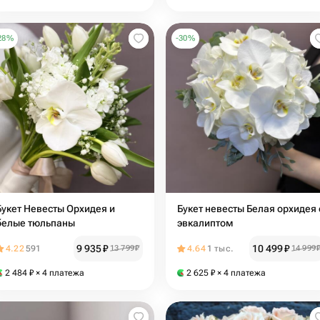
28
%
-
30
%
Букет Невесты Орхидея и
Букет невесты Белая орхидея 
белые тюльпаны
эвкалиптом
9 935
₽
10 499
₽
4.22
591
13 799
₽
4.64
1 тыс.
14 999
2 484
₽
× 4 платежа
2 625
₽
× 4 платежа