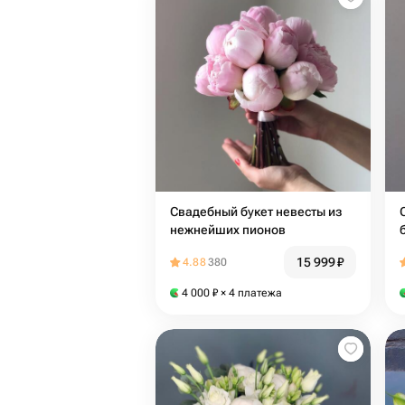
Свадебный букет невесты из
нежнейших пионов
15 999
₽
4.88
380
4 000
₽
× 4 платежа