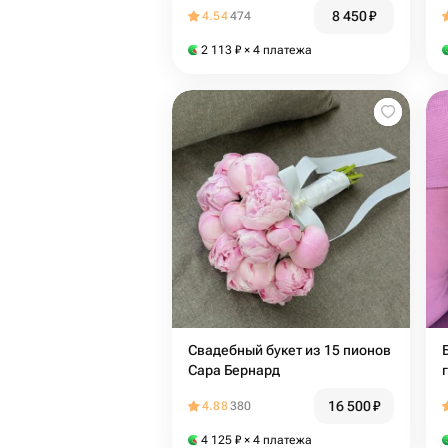
8 450
₽
4.54
474
2 113
₽
× 4 платежа
Свадебный букет из 15 пионов
Сара Бернард
16 500
₽
4.88
380
4 125
₽
× 4 платежа