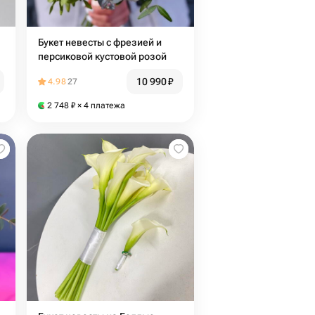
Букет невесты с фрезией и
персиковой кустовой розой
10 990
₽
4.98
27
2 748
₽
× 4 платежа