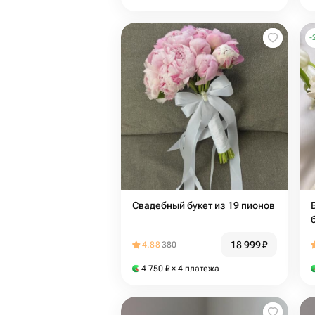
-
Свадебный букет из 19 пионов
18 999
₽
4.88
380
4 750
₽
× 4 платежа