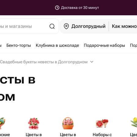
Доставка от 30 минут
ры и магазины
Долгопрудный
Как можно
ы
Бенто-торты
Клубника в шоколаде
Подарочные наборы
По
Свадебные букеты невесты в Долгопрудном
сты в
ом
рские
Цветы в
Цветы в
Наборы с
Цв