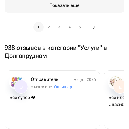
Показать еще
1
2
3
4
5
938 отзывов в категории "Услуги" в
Долгопрудном
Отправитель
Август 2026
о магазине
Онлишар
О
Е
Все супер ❤️
Все идеа
Спасибо 