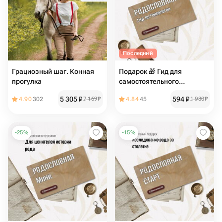
Последний
Грациозный шаг. Конная
Подарок 🎁 Гид для
прогулка
самостоятельного
исследования
5 305
₽
594
₽
4.90
302
7 169
₽
4.84
45
1 980
₽
-
25
%
-
15
%