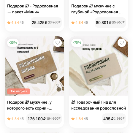
Подарок 🎁 - Родословная
Подарок 🎁 мужчине с
— пакет «Мини»
глубиной «Родословная —
пакет Старт»
25 425
₽
80 801
₽
4.84
45
33 900
₽
4.84
45
95 060
₽
-
35
%
-
75
%
Последний
Подарок 🎁 мужчине, у
🎁Подарочный Гид для
которого есть корни -
исследования родословной
"Родословная пакет
126 100
₽
495
₽
4.84
45
194 000
₽
4.84
45
1 980
₽
Оптима"