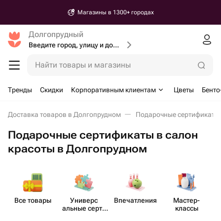
Магазины в 1300+ городах
Долгопрудный
Введите город, улицу и дом доставки
Найти товары и магазины
Тренды
Скидки
Корпоративным клиентам
Цветы
Бенто
Доставка товаров в Долгопрудном
Подарочные сертификаты
Подарочные сертификаты в салон
красоты в Долгопрудном
Все товары
Универс​
Впеча​тления
Мастер-​
альные серти​
классы
фикаты