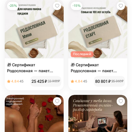
-
25
%
-
15
%
Последний
🎁 Сертификат
🎁 Сертификат
Родословная — пакет
Родословная — пакет
«Мини»
«Старт»
25 425
₽
80 801
₽
4.84
45
33 900
₽
4.84
45
95 060
₽