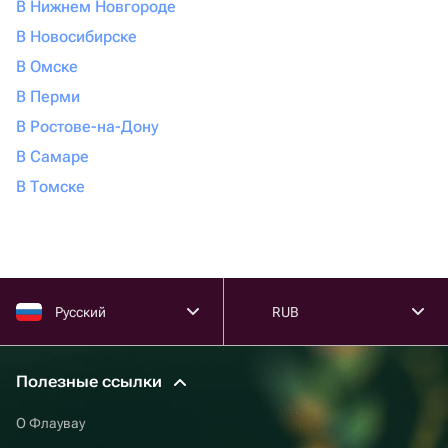
В Нижнем Новгороде
В Новосибирске
В Омске
В Перми
В Ростове-на-Дону
В Самаре
В Томске
Русский
RUB
Полезные ссылки
О Флаувау