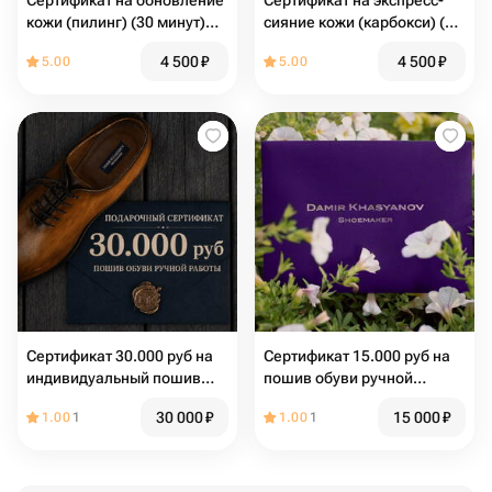
Сертификат на обновление
Сертификат на экспресс-
кожи (пилинг) (30 минут)
сияние кожи (карбокси) (30
4500р
минут) 4500р
4 500
₽
4 500
₽
5.00
5.00
Cертификат 30.000 руб на
Сертификат 15.000 руб на
индивидуальный пошив
пошив обуви ручной
обуви ручной работы
работы
30 000
₽
15 000
₽
1.00
1
1.00
1