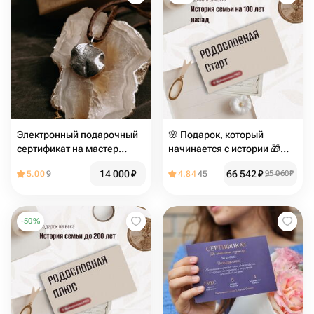
Электронный подарочный
🌸 Подарок, который
сертификат на мастер
начинается с истории 🎁
класс по созданию Кулона
«Родословная — пакет
14 000
₽
66 542
₽
5.00
9
4.84
45
95 060
₽
"Нос"
Старт»
-
50
%