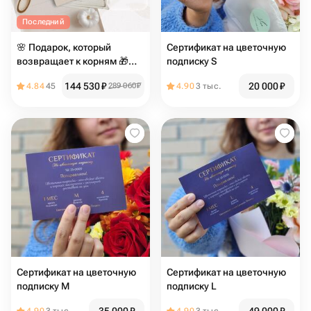
Последний
🌸 Подарок, который
Сертификат на цветочную
возвращает к корням 🎁
подписку S
«Родословная — пакет
144 530
₽
20 000
₽
4.84
45
289 060
₽
4.90
3 тыс.
Плюс»
Сертификат на цветочную
Сертификат на цветочную
подписку M
подписку L