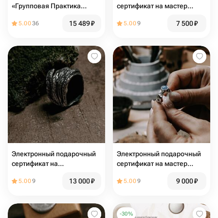
«Групповая Практика
сертификат на мастер
Гвоздестояния»
класс "Фактурное кольцо"
15 489
₽
7 500
₽
5.00
36
5.00
9
Электронный подарочный
Электронный подарочный
сертификат на
сертификат на мастер
двухдневный мастер класс
класс "Кольцо с камнем"
13 000
₽
9 000
₽
5.00
9
5.00
9
"Моделирование из воска"
-
30
%