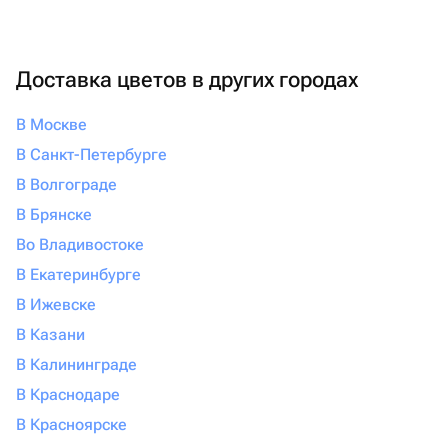
маркетплейсе Флаувау — здесь вас ждут проверенные
предложения лучших студий и салонов. Любой
сертификат услуги салона красоты легко и быстро
Доставка цветов в других городах
можно заказать онлайн, подобрав подходящую цену от
1980 руб и удобное время доставки.
В Москве
В Санкт-Петербурге
В Волгограде
В Брянске
Во Владивостоке
В Екатеринбурге
В Ижевске
В Казани
В Калининграде
В Краснодаре
В Красноярске