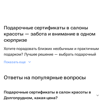
Подарочные сертификаты в салоны
красоты — забота и внимание в одном
сюрпризе
Хотите порадовать близких необычным и практичным
подарком? Лучшее решение — выбрать подарочный
сертификат в салон красоты. Такой вариант подарит
Показать еще
возможность расслабиться, освежить образ и
почувствовать себя особенной.
Ответы на популярные вопросы
Если вы подбираете подарок подруге, маме или
коллеге, идеальным вариантом будет подарочный
сертификат для женщин в салон красоты. Он откроет
Подарочные сертификаты в салон красоты в
доступ к разнообразным услугам: стильной укладке,
Долгопрудном, какая цена?
уходовым процедурам, маникюру или массажу. Для