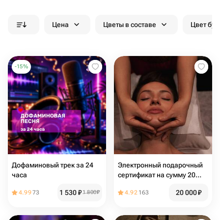
Цена
Цветы в составе
Цвет бук
-
15
%
Дофаминовый трек за 24
Электронный подарочный
часа
сертификат на сумму 20
000 рублей
1 530
₽
20 000
₽
4.99
73
1 800
₽
4.92
163