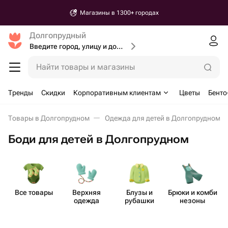
Магазины в 1300+ городах
Долгопрудный
Введите город, улицу и дом доставки
Найти товары и магазины
Тренды
Скидки
Корпоративным клиентам
Цветы
Бенто
Товары в Долгопрудном
Одежда для детей в Долгопрудном
Боди для детей в Долгопрудном
Все товары
Верхняя
Блузы и
Брюки и комби​
одежда
рубашки
незоны