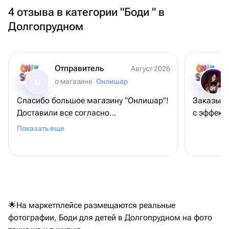
4 отзыва в категории "Боди " в
Долгопрудном
Отправитель
Август 2026
о магазине
Онлишар
О
Спасибо большое магазину "Онлишар"!
Заказыва
Доставили все согласно
с эффект
договорённости. Шарики супер!
Показать еще
🌟На маркетплейсе размещаются реальные
фотографии, Боди для детей в Долгопрудном на фото