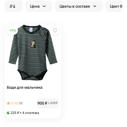
Цена
Цветы в составе
Цвет бук
-
10
%
Боди для мальчика
900
₽
3.50
38
1 000
₽
225
₽
× 4 платежа