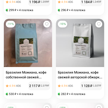
1 196
₽
1 184
₽
4.94
406
1 359
₽
4.94
406
1 345
₽
запросу), 100% арабика,
запросу), 100% арабика,
250 гр
250 гр
299
₽
× 4 платежа
296
₽
× 4 платежа
-
11
%
-
15
%
Бразилия Можиана, кофе
Бразилия Можиана, кофе
собственной свежей
свежей авторской обжарки,
обжарки в зернах (помол
в зернах (помол по
2 117
₽
1 128
₽
4.94
406
2 379
₽
4.94
406
1 327
₽
по запросу), 100% арабика,
запросу), 100% арабика,
500 гр
250 гр
530
₽
× 4 платежа
282
₽
× 4 платежа
-
15
%
-
15
%