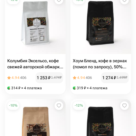
Колумбия Эксельсо, кофе
Хоум Бленд, кофе в зернах
свежей авторской обжарки,
(помол по запросу), 50%
в зернах(помол по
Никарагуа, 50% Колумбия,
1 253
₽
1 274
₽
4.94
406
1 474
₽
4.94
406
1 499
₽
запросу), 100% арабика,
250 гр
250 гр
314
₽
× 4 платежа
319
₽
× 4 платежа
-
10
%
-
12
%