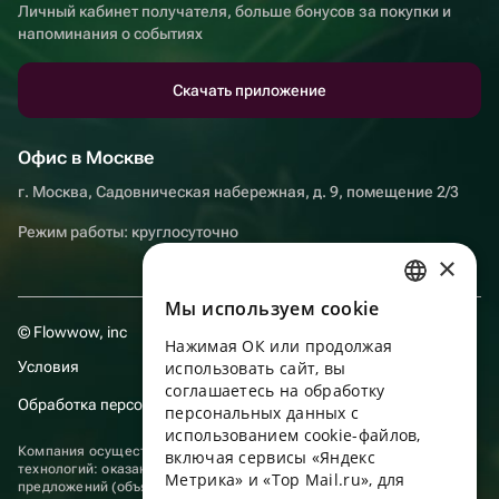
Личный кабинет получателя, больше бонусов за покупки и
напоминания о событиях
Скачать приложение
Офис в Москве
г. Москва, Садовническая набережная, д. 9, помещение 2/3
Режим работы: круглосуточно
×
Мы используем сookie
RUSSIAN
© Flowwow, inc
Нажимая ОК или продолжая
ENGLISH
Условия
использовать сайт, вы
UKRAINIAN
соглашаетесь на обработку
Обработка персональных данных
персональных данных с
PORTUGUESE
использованием cookie-файлов,
Компания осуществляет деятельность в области информационных
включая сервисы «Яндекс
SPANISH
технологий: оказание услуг в сети “Интернет” по размещению
Метрика» и «Top Mail.ru», для
предложений (объявлений) продавцов о реализации товаров.