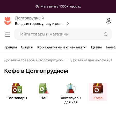
Магазины в 1300+ городах
Долгопрудный
Введите город, улицу и дом доставки
Найти товары и магазины
Тренды
Скидки
Корпоративным клиентам
Цветы
Бенто
Доставка товаров в Долгопрудном
Доставка чая и кофе в До
Кофе в Долгопрудном
Все товары
Чай
Аксе​ссуары
Кофе
Н
для чая