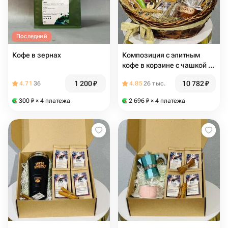
Последний
Кофе в зернах
Композиция с элитным
кофе в корзине с чашкой и
шоколадом
1 200
₽
10 782
₽
4.71
36
4.85
26 тыс.
300
₽
× 4 платежа
2 696
₽
× 4 платежа