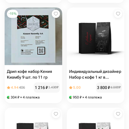
-
15
%
Дрип кофе набор Кения
Индивидуальный дизайнер
Киамбу 9 шт. по 11 гр
Набор с кофе 1 кг в
индивидуальном дизайне
1 216
₽
3 800
₽
4.94
406
1 430
₽
5.00
4 000
₽
304
₽
× 4 платежа
950
₽
× 4 платежа