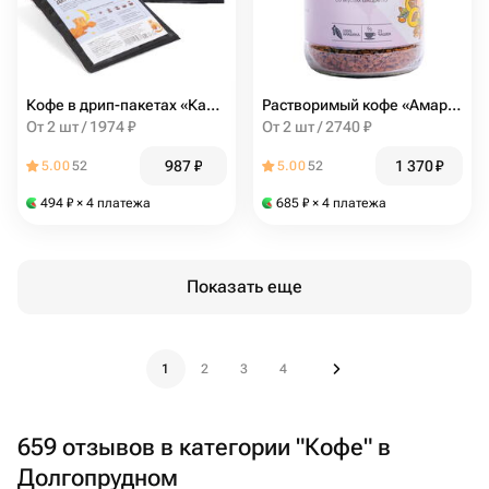
Кофе в дрип-пакетах «Карамель Декаф» 5 шт, Кантата
Растворимый кофе «Амаретто», Кантата
От 2 шт / 1974 ₽
От 2 шт / 2740 ₽
987
₽
1 370
₽
5.00
52
5.00
52
494
₽
× 4 платежа
685
₽
× 4 платежа
Показать еще
1
2
3
4
659 отзывов в категории "Кофе" в
Долгопрудном