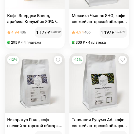
Кофе Энерджи Бленд,
Мексика Чьяпас SHG, кофе
арабика Колумбия 80% /
свежей авторской обжарки
робуста 20% в зернах,
в зернах (помол по
1 177
₽
1 197
₽
4.94
406
1 385
₽
4.94
406
1 345
₽
(помол по запросу)
запросу), 100% арабика,
250 гр
295
₽
× 4 платежа
300
₽
× 4 платежа
-
12
%
-
12
%
Никарагуа Роял, кофе
Танзания Рувума AA, кофе
свежей авторской обжарки,
свежей авторской обжарки,
в зернах (помол по
в зернах (помол по