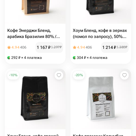
Кофе Энерджи Бленд,
Хоум Бленд, кофе в зернах
арабика Бразилия 80% /
(помол по запросу), 50%
робуста 20% в зернах
Бразилия, 50% Эфиопия,
1 167
₽
1 214
₽
4.94
406
1 297
₽
4.94
406
1 380
₽
(помол по запросу)
250 гр, помол по запросу
292
₽
× 4 платежа
304
₽
× 4 платежа
-
10
%
-
20
%