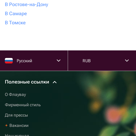
В Ростове-на-Дону
В Самаре
В Томске
Русский
RUB
Полезные ссылки
О Флаувау
Фирменный стиль
Для прессы
Вакансии
Наш журнал