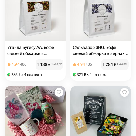
Уганда Бугису АА, кофе
Сальвадор SHG, кофе
свежей обжарки в
свежей обжарки в зернах
зернах(помол по запросу),
(помол по запросу), 100%
1 138
₽
1 284
₽
4.94
406
1 293
₽
4.94
406
1 443
₽
100% арабика, 250 гр
арабика, 250 гр
285
₽
× 4 платежа
321
₽
× 4 платежа