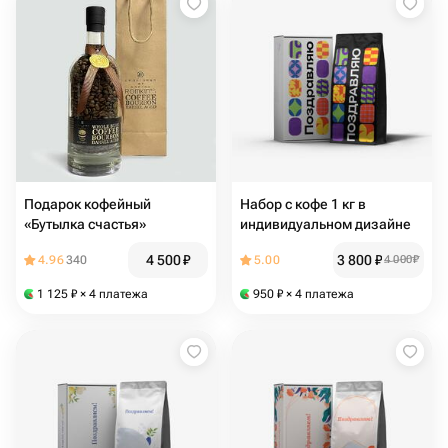
Подарок кофейный
Набор с кофе 1 кг в
«Бутылка счастья»
индивидуальном дизайне
4 500
₽
3 800
₽
4.96
340
5.00
4 000
₽
1 125
₽
× 4 платежа
950
₽
× 4 платежа