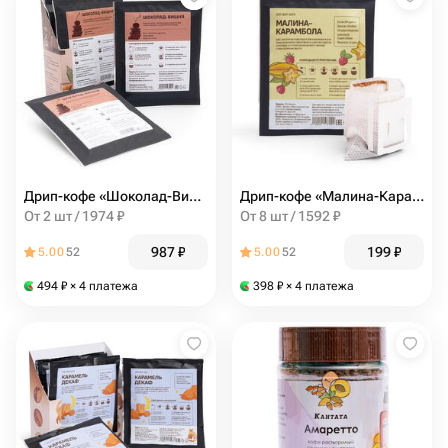
Дрип-кофе «Шоколад-Вишня» 5 шт, Кантата
Дрип-кофе «Малина-Карамбола» 1 шт, Кантата
От 2 шт / 1974 ₽
От 8 шт / 1592 ₽
987
₽
199
₽
5.00
52
5.00
52
494
₽
× 4 платежа
398
₽
× 4 платежа