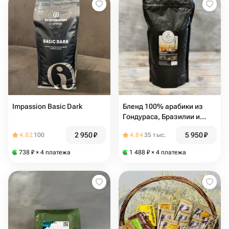
Impassion Basic Dark
Бленд 100% арабики из
Гондураса, Бразилии и
Индии
2 950
₽
5 950
₽
4.82
100
4.84
35 тыс.
738
₽
× 4 платежа
1 488
₽
× 4 платежа