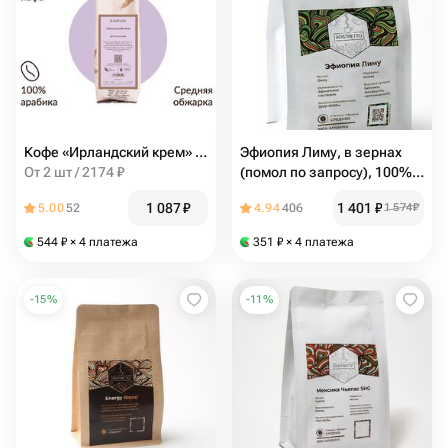
Кофе «Ирландский крем» 100г, Кантата
Эфиопия Лиму, в зернах
От 2 шт / 2174 ₽
(помол по запросу), 100%
арабика, 250 гр
1 087
₽
1 401
₽
5.00
52
4.94
406
1 574
₽
544
₽
× 4 платежа
351
₽
× 4 платежа
-
15
%
-
11
%