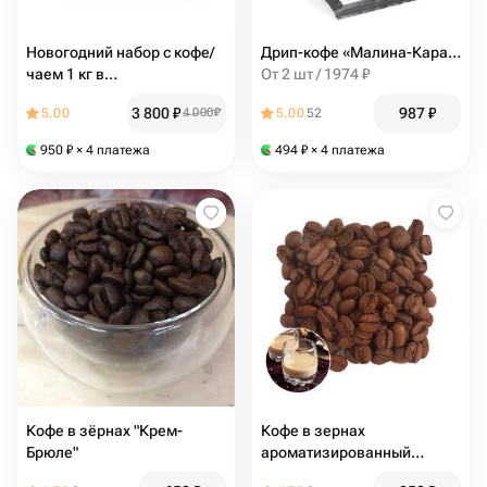
Новогодний набор с кофе/
Дрип-кофе «Малина-Карамбола» 5 шт, Кантата
чаем 1 кг в
От 2 шт / 1974 ₽
индивидуальном дизайне
3 800
₽
987
₽
5.00
4 000
₽
5.00
52
950
₽
× 4 платежа
494
₽
× 4 платежа
Кофе в зёрнах "Крем-
Кофе в зернах
Брюле"
ароматизированный
"Айриш Крим"