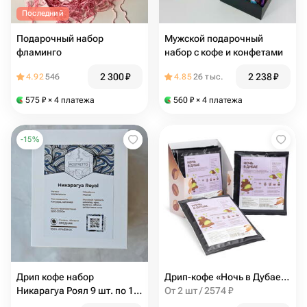
Последний
Подарочный набор
Мужской подарочный
фламинго
набор с кофе и конфетами
2 300
₽
2 238
₽
4.92
546
4.85
26 тыс.
575
₽
× 4 платежа
560
₽
× 4 платежа
-
15
%
Дрип кофе набор
Дрип-кофе «Ночь в Дубае» 5 шт, Кантата
Никарагуа Роял 9 шт. по 11
От 2 шт / 2574 ₽
гр