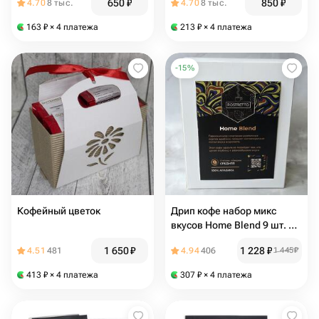
650
₽
850
₽
4.70
8 тыс.
4.70
8 тыс.
163
₽
× 4 платежа
213
₽
× 4 платежа
-
15
%
Кофейный цветок
Дрип кофе набор микс
вкусов Home Blend 9 шт. по
11 гр
1 650
₽
1 228
₽
4.51
481
4.94
406
1 445
₽
413
₽
× 4 платежа
307
₽
× 4 платежа