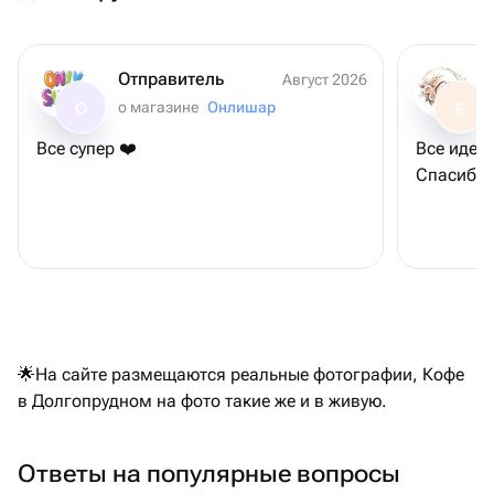
Отправитель
Август 2026
о магазине
Онлишар
О
Е
Все супер ❤️
Все идеа
Спасибо 
🌟На сайте размещаются реальные фотографии, Кофе
в Долгопрудном на фото такие же и в живую.
Ответы на популярные вопросы