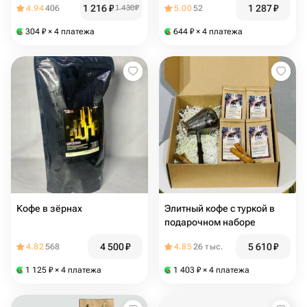
1 216
₽
1 287
₽
4.94
406
1 430
₽
5.00
52
304
₽
× 4 платежа
644
₽
× 4 платежа
Кофе в зёрнах
Элитный кофе с туркой в
подарочном наборе
4 500
₽
5 610
₽
4.82
568
4.85
26 тыс.
1 125
₽
× 4 платежа
1 403
₽
× 4 платежа