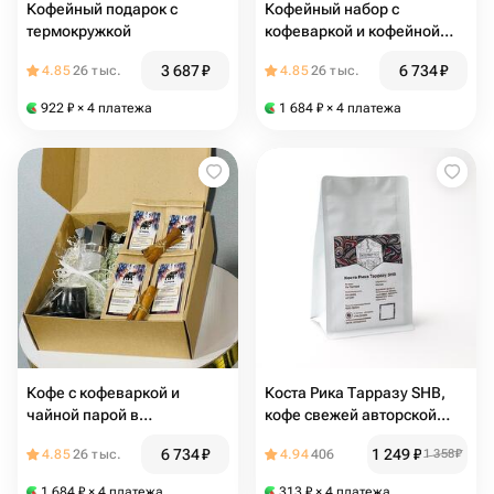
Кофейный подарок с
Кофейный набор с
термокружкой
кофеваркой и кофейной
парой
3 687
₽
6 734
₽
4.85
26 тыс.
4.85
26 тыс.
922
₽
× 4 платежа
1 684
₽
× 4 платежа
Кофе с кофеваркой и
Коста Рика Тарразу SHB,
чайной парой в
кофе свежей авторской
подарочном наборе
обжарки в зернах(помол по
6 734
₽
1 249
₽
4.85
26 тыс.
4.94
406
1 358
₽
запросу), 100% арабика,
250 гр
1 684
₽
× 4 платежа
313
₽
× 4 платежа