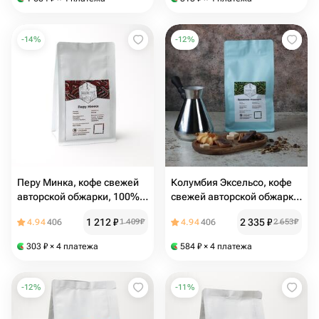
-
14
%
-
12
%
Перу Минка, кофе свежей
Колумбия Эксельсо, кофе
авторской обжарки, 100%
свежей авторской обжарки
арабика, в зернах (помол
100% арабика, в зернах
1 212
₽
2 335
₽
4.94
406
1 409
₽
4.94
406
2 653
₽
по запросу), оценка Q 84
(помол по запросу), 500 гр
303
₽
× 4 платежа
584
₽
× 4 платежа
-
12
%
-
11
%