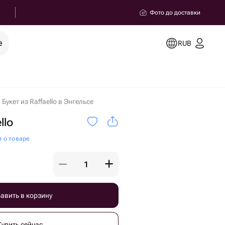
Фото до доставки
е
RUB
Букет из Raffaello в Энгельсе
llo
и о товаре
авить в корзину
Купить сейчас