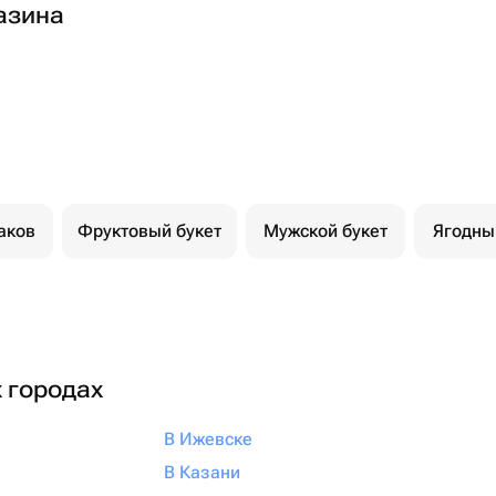
азина
аков
Фруктовый букет
Мужской букет
Ягодны
х городах
В Ижевске
В Казани