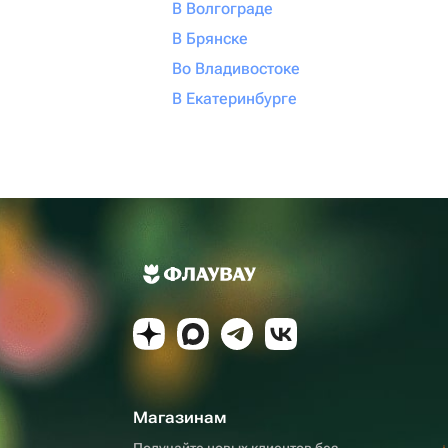
В Волгограде
В Брянске
Во Владивостоке
В Екатеринбурге
Магазинам