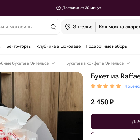
Доставка от 30 минут
ры и магазины
Энгельс
Как можно скоре
ы
Бенто-торты
Клубника в шоколаде
Подарочные наборы
бные букеты в Энгельсе
Букеты из конфет в Энгельсе
Букет из Raffae
4 оценк
2 450
₽
Доб