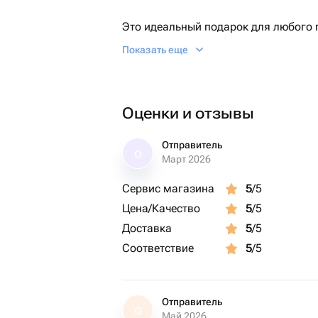
Это идеальный подарок для любого 
романтического свидания.
Показать еще
Оригинальный букет из конфет Raffae
удивит своим внешним видом.
Оценки и отзывы
Отправитель
О
Март 2026
Сервис магазина
5
/5
Цена/Качество
5
/5
Доставка
5
/5
Соответствие
5
/5
Отправитель
О
Май 2026