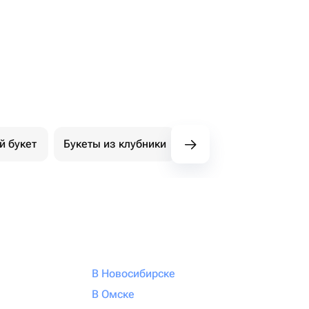
й букет
Букеты из клубники
Букет из конфет
К
В Новосибирске
В Омске