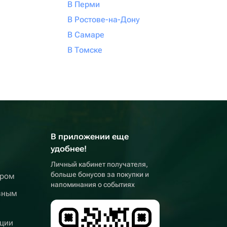
В Перми
В Ростове-на-Дону
В Самаре
В Томске
В приложении еще
удобнее!
Личный кабинет получателя,
больше бонусов за покупки и
ером
напоминания о событиях
вным
ции