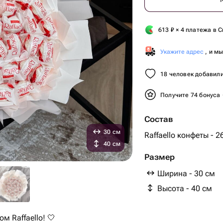
613
₽
× 4 платежа в С
Укажите адрес
, и м
18 человек добавили
Получите 74 бонуса
Состав
30 см
Raffaello конфеты - 2
40 см
Размер
Ширина - 30 см
Высота - 40 см
м Raffaello! 🤍