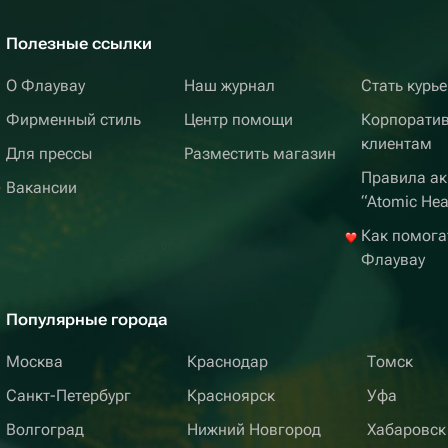
Полезные ссылки
О Флаувау
Наш журнал
Стать курь
Фирменный стиль
Центр помощи
Корпорати
клиентам
Для прессы
Разместить магазин
Правила ак
Вакансии
“Atomic Hea
Как помога
Флаувау
Популярные города
Москва
Краснодар
Томск
Санкт-Петербург
Красноярск
Уфа
Волгоград
Нижний Новгород
Хабаровск