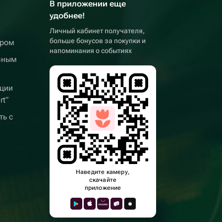
В приложении еще
удобнее!
Личный кабинет получателя,
больше бонусов за покупки и
ером
напоминания о событиях
вным
ции
rt”
ть с
Наведите камеру,
скачайте
приложение