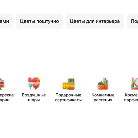
тами
Цветы поштучно
Цветы для интерьера
По
​ерские
Воздушные
Пода​рочные
Комнатные
Косме
карни
шары
серти​фикаты
растения
парф​