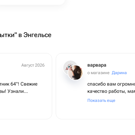
рытки" в Энгельсе
варвара
Август 2026
о магазине
Дарина
тник 64"! Свежие
спасибо вам огромно
зы! Узнали
качество работы, ма
 доставки у
очень все круто и св
Показать еще
 открыточку с
де божьей коровки
ично!!!❤️