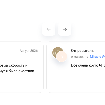
Отправитель
Август 2026
о магазине
Miracle (
О
е за скорость и
Все очень круто 🤟 
муля была счастлива,
ежее ❤️❤️❤️