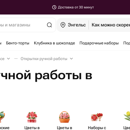
Доставка от 30 минут
ры и магазины
Энгельс
Как можно скоре
ы
Бенто-торты
Клубника в шоколаде
Подарочные наборы
По
ьсе
Открытки ручной работы
чной работы в
рские
Цветы в
Цветы в
Наборы с
Цв