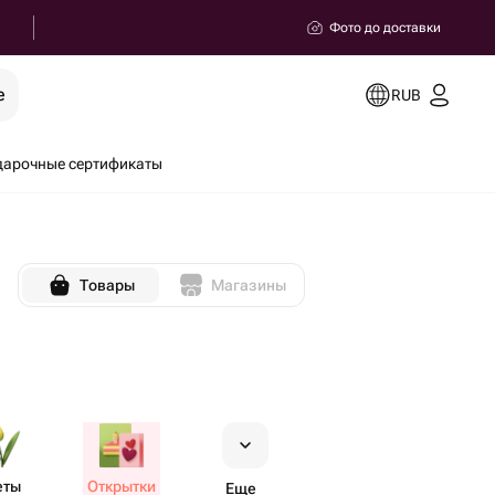
Фото до доставки
е
RUB
дарочные сертификаты
Товары
Магазины
еты
Открытки
Еще