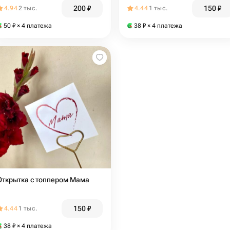
200
₽
150
₽
4.94
2 тыс.
4.44
1 тыс.
50
₽
× 4 платежа
38
₽
× 4 платежа
Открытка с топпером Мама
150
₽
4.44
1 тыс.
38
₽
× 4 платежа