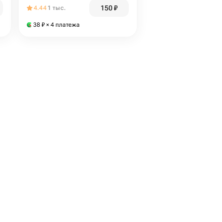
150
₽
4.44
1 тыс.
38
₽
× 4 платежа