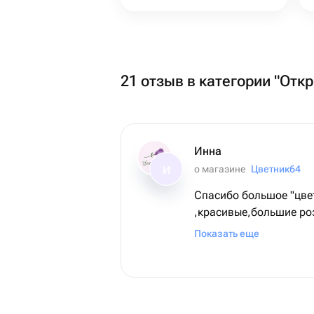
21 отзыв в категории "Отк
Инна
о магазине
Цветник64
И
Спасибо большое "цве
,красивые,большие ро
подходящее время для
Показать еще
получателя. Подписали
милой прищепкой в ви
🥰! Благодарю ,все отл