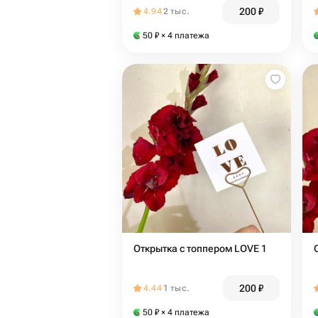
200
₽
4.94
2 тыс.
50
₽
× 4 платежа
Открытка с топпером LOVE 1
200
₽
4.44
1 тыс.
50
₽
× 4 платежа