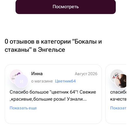
Посмотреть
0 отзывов в категории "Бокалы и
стаканы" в Энгельсе
Инна
Август 2026
о магазине
Цветник64
И
Спасибо большое "цветник 64"! Свежие
спасибо 
,красивые,большие розы! Узнали
качество
подходящее время для доставки у
счастлива
Показать еще
Показать 
получателя. Подписали открыточку с
❤️❤️
милой прищепкой в виде божьей
коровки 🥰! Благодарю ,все отлично!!!