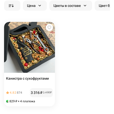
Цена
Цветы в составе
Цвет бук
Канистра с сухофруктами
3 316
₽
4.82
874
3 490
₽
829
₽
× 4 платежа