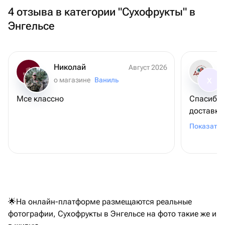
4 отзыва в категории "Сухофрукты" в
Энгельсе
Николай
Август 2026
о магазине
Ваниль
Х
Мсе классно
Спасибо 
доставку
понравил
Показать 
🌟На онлайн-платформе размещаются реальные
фотографии, Сухофрукты в Энгельсе на фото такие же и