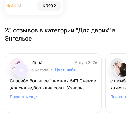
6 990
₽
3.00
5
25 отзывов в категории "Для двоих" в
Энгельсе
Инна
Август 2026
о магазине
Цветник64
И
Спасибо большое "цветник 64"! Свежие
спасибо 
,красивые,большие розы! Узнали
качество
подходящее время для доставки у
счастлива
Показать еще
Показать 
получателя. Подписали открыточку с
❤️❤️
милой прищепкой в виде божьей
коровки 🥰! Благодарю ,все отлично!!!
❤️