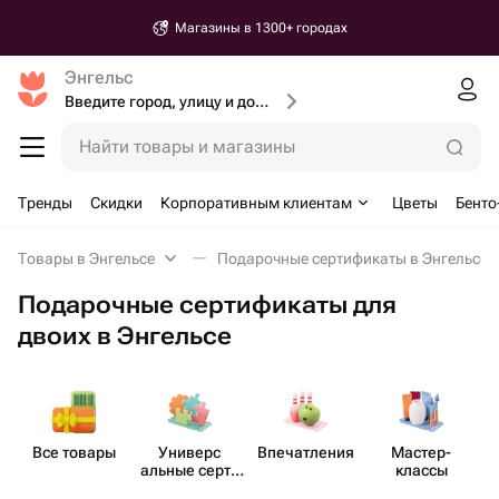
Магазины в 1300+ городах
Энгельс
Введите город, улицу и дом доставки
Найти товары и магазины
Тренды
Скидки
Корпоративным клиентам
Цветы
Бенто
Товары в Энгельсе
Подарочные сертификаты в Энгельсе
Подарочные сертификаты для
двоих в Энгельсе
Все товары
Универс​
Впеча​тления
Мастер-​
альные серти​
классы
фикаты