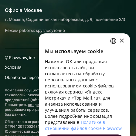
Офис в Москве
г. Москва, Садовническая набережная, д. 9, помещение 2/3
Режим работы: круглосуточно
×
Мы используем сookie
RUSSIAN
© Flowwow, inc
Нажимая ОК или продолжая
ENGLISH
Условия
использовать сайт, вы
UKRAINIAN
соглашаетесь на обработку
Обработка персональных данных
персональных данных с
PORTUGUESE
использованием cookie-файлов,
Компания осуществляет деятельность в области информационных
включая сервисы «Яндекс
SPANISH
технологий: оказание услуг в сети “Интернет” по размещению
Метрика» и «Top Mail.ru», для
предложений (объявлений) продавцов о реализации товаров.
анализа использования и
HUNGARIAN
Посмотреть
сведения о программах
, включенных в реестр
улучшения работы сервисов.
российских программ для электронных вычислительных машин и
ITALIAN
баз данных.
Более подробная информация
представлена в
Политике в
Общество с ограниченной ответственностью «ФЛАУВАУ»
FRENCH
ОГРН 1207700263198, ИНН 9702020445
отношении файлов cookie Flowwow
Юридический адрес: г. Москва, вн.тер. г. Муниципальный округ
TURKISH