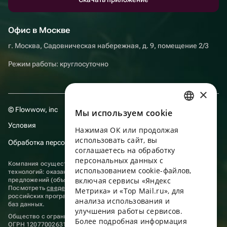
Офис в Москве
г. Москва, Садовническая набережная, д. 9, помещение 2/3
Режим работы: круглосуточно
×
© Flowwow, inc
Мы используем сookie
RUSSIAN
Условия
Нажимая ОК или продолжая
ENGLISH
использовать сайт, вы
Обработка персональных данных
UKRAINIAN
соглашаетесь на обработку
персональных данных с
Компания осуществляет деятельность в области информационных
PORTUGUESE
использованием cookie-файлов,
технологий: оказание услуг в сети “Интернет” по размещению
включая сервисы «Яндекс
предложений (объявлений) продавцов о реализации товаров.
SPANISH
Посмотреть
сведения о программах
, включенных в реестр
Метрика» и «Top Mail.ru», для
российских программ для электронных вычислительных машин и
анализа использования и
HUNGARIAN
баз данных.
улучшения работы сервисов.
Общество с ограниченной ответственностью «ФЛАУВАУ»
ITALIAN
Более подробная информация
ОГРН 1207700263198, ИНН 9702020445