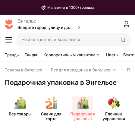
Магазины в 1300+ городах
Энгельс
Введите город, улицу и дом доставки
Найти товары и магазины
Тренды
Скидки
Корпоративным клиентам
Цветы
Бенто
Товары в Энгельсе
Все для праздника в Энгельсе
Под
Подарочная упаковка в Энгельсе
Все товары
Свечи для
Пода​рочная
Ёлочные
К
торта
упаковка
украшения