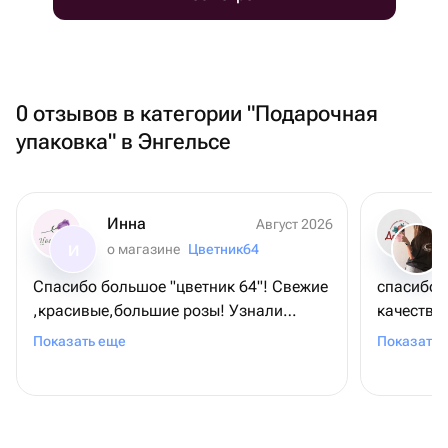
0 отзывов в категории "Подарочная
упаковка" в Энгельсе
Инна
Август 2026
о магазине
Цветник64
И
Спасибо большое "цветник 64"! Свежие
спасибо 
,красивые,большие розы! Узнали
качество
подходящее время для доставки у
счастлива
Показать еще
Показать 
получателя. Подписали открыточку с
❤️❤️
милой прищепкой в виде божьей
коровки 🥰! Благодарю ,все отлично!!!
❤️