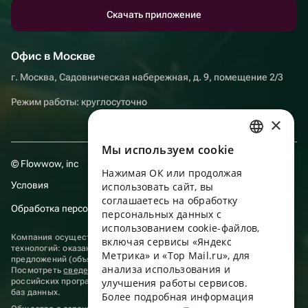
Скачать приложение
Офис в Москве
г. Москва, Садовническая набережная, д. 9, помещение 2/3
Режим работы: круглосуточно
×
Мы используем сookie
RUSSIAN
© Flowwow, inc
Нажимая ОК или продолжая
ENGLISH
Условия
использовать сайт, вы
UKRAINIAN
соглашаетесь на обработку
Обработка персональных данных
персональных данных с
PORTUGUESE
использованием cookie-файлов,
Компания осуществляет деятельность в области информационных
включая сервисы «Яндекс
SPANISH
технологий: оказание услуг в сети “Интернет” по размещению
Метрика» и «Top Mail.ru», для
предложений (объявлений) продавцов о реализации товаров.
анализа использования и
HUNGARIAN
Посмотреть
сведения о программах
, включенных в реестр
российских программ для электронных вычислительных машин и
улучшения работы сервисов.
ITALIAN
баз данных.
Более подробная информация