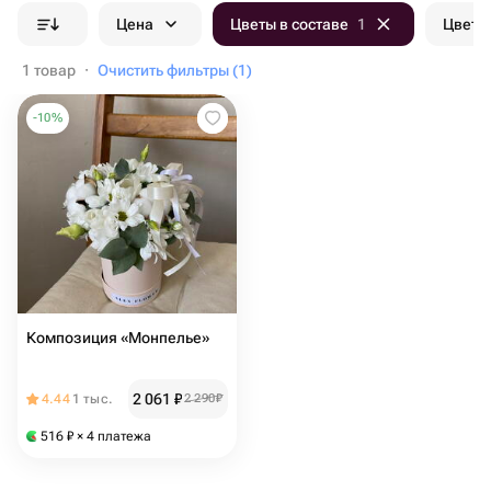
Цена
Цветы в составе
1
Цвет б
1 товар
·
Очистить фильтры (1)
-
10
%
Композиция «Монпелье»
2 061
₽
4.44
1 тыс.
2 290
₽
516
₽
× 4 платежа