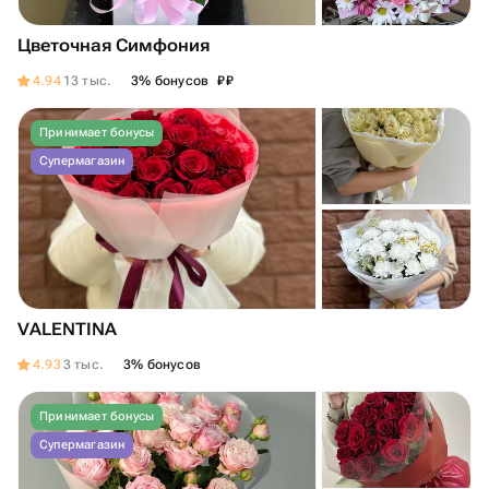
Цветочная Симфония
₽
₽
4.94
13 тыс.
3% бонусов
Принимает бонусы
Супермагазин
VALENTINA
4.93
3 тыс.
3% бонусов
Принимает бонусы
Супермагазин