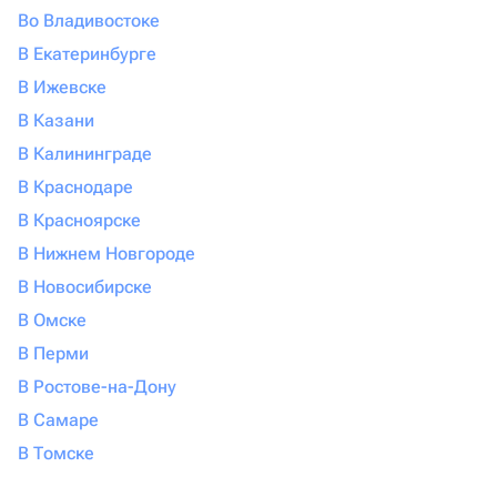
Во Владивостоке
В Екатеринбурге
В Ижевске
В Казани
В Калининграде
В Краснодаре
В Красноярске
В Нижнем Новгороде
В Новосибирске
В Омске
В Перми
В Ростове-на-Дону
В Самаре
В Томске