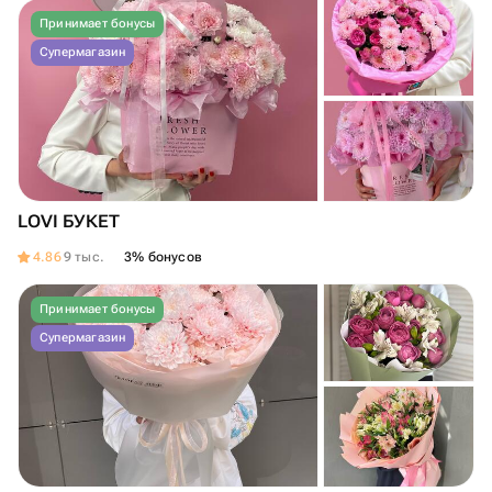
Принимает бонусы
Супермагазин
LOVI БУКЕТ
4.86
9 тыс.
3% бонусов
Принимает бонусы
Супермагазин