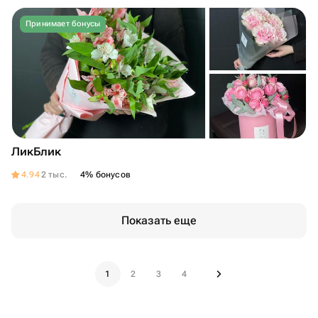
Принимает бонусы
ЛикБлик
4.94
2 тыс.
4% бонусов
Показать еще
1
2
3
4