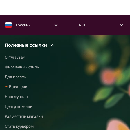
Русский
RUB
Полезные ссылки
О Флаувау
Фирменный стиль
Для прессы
Вакансии
Наш журнал
Центр помощи
Разместить магазин
Стать курьером