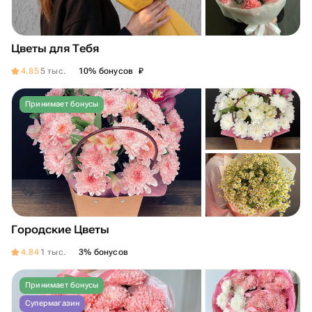
Цветы для Тебя
₽
4.85
5 тыс.
10% бонусов
Принимает бонусы
Городские Цветы
4.84
1 тыс.
3% бонусов
Принимает бонусы
Супермагазин