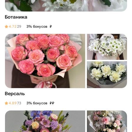
Ботаника
₽
4.72
29
3% бонусов
Версаль
₽
₽
4.89
73
3% бонусов