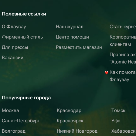
Полезные ссылки
О Флаувау
Наш журнал
Стать курь
Фирменный стиль
Центр помощи
Корпорати
клиентам
Для прессы
Разместить магазин
Правила ак
Вакансии
“Atomic Hea
Как помога
Флаувау
Популярные города
Москва
Краснодар
Томск
Санкт-Петербург
Красноярск
Уфа
Волгоград
Нижний Новгород
Хабаровск