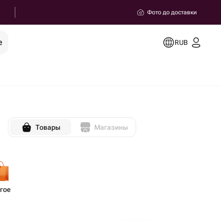
Фото до доставки
е
RUB
Товары
Магазины
гое