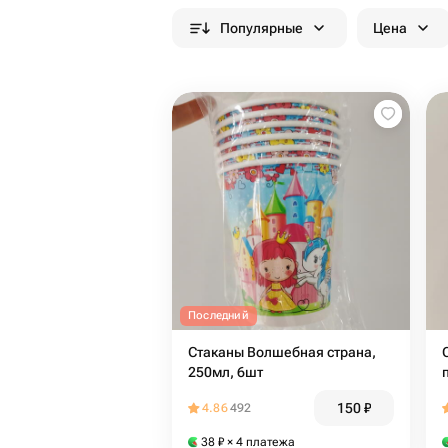
Популярные
Цена
Последний
Стаканы Волшебная страна,
250мл, 6шт
150
₽
4.86
492
38
₽
× 4 платежа