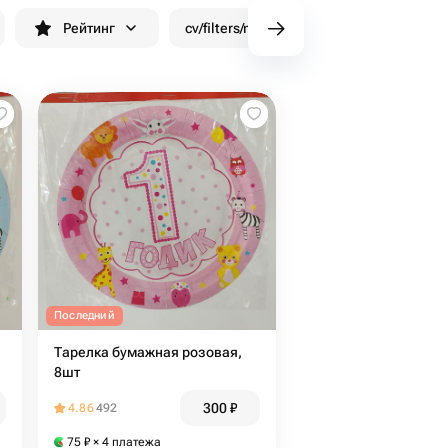
Рейтинг
cv/filters/name_fast_delivery
Скид
Последний
Тарелка бумажная розовая,
8шт
300
₽
4.86
492
75
₽
× 4 платежа