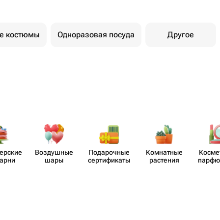
е костюмы
Одноразовая посуда
Другое
​ерские
Воздушные
Пода​рочные
Комнатные
Косме
карни
шары
серти​фикаты
растения
парф​