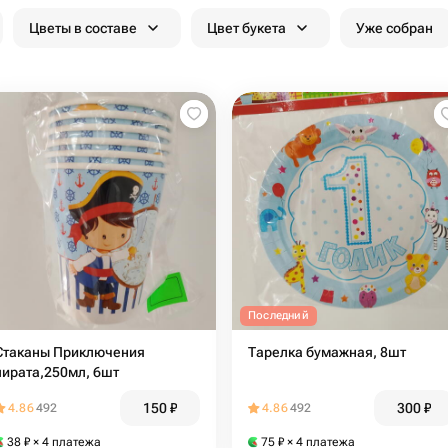
Цветы в составе
Цвет букета
Уже собран
Последний
Стаканы Приключения
Тарелка бумажная, 8шт
пирата,250мл, 6шт
150
₽
300
₽
4.86
492
4.86
492
38
₽
× 4 платежа
75
₽
× 4 платежа