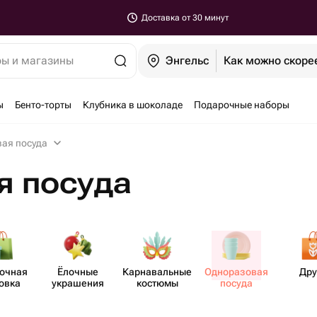
Доставка от 30 минут
ры и магазины
Энгельс
Как можно скоре
ы
Бенто-торты
Клубника в шоколаде
Подарочные наборы
ая посуда
я посуда
рочная
Ёлочные
Карнав​альные
Однор​азовая
Дру
овка
украшения
костюмы
посуда