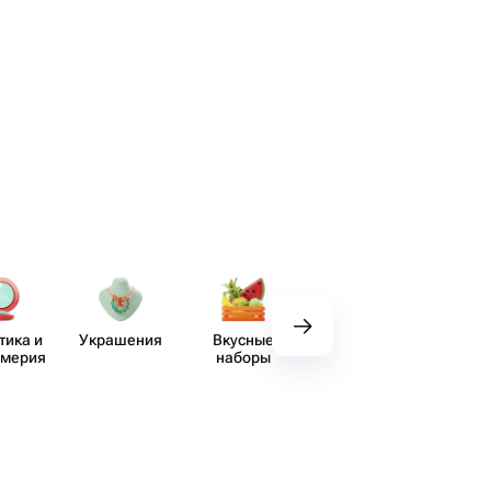
тика и
Украшения
Вкусные
Декор
Пос
юмерия
наборы