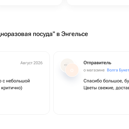
дноразовая посуда" в Энгельсе
Отправитель
Август 2026
о магазине
Волга Буке
О
о с небольшой
Спасибо большое, бу
 критично)
Цветы свежие, доста