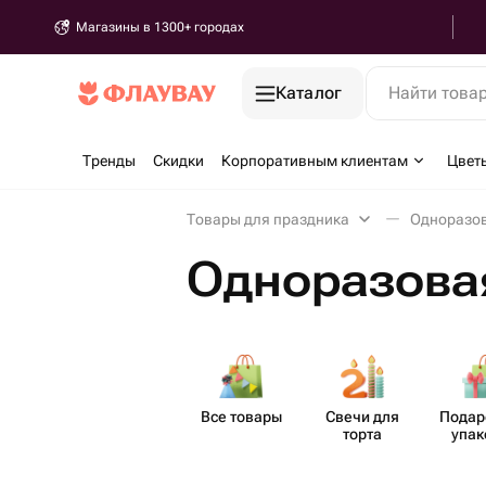
Магазины в 1300+ городах
Каталог
Найти това
Тренды
Скидки
Корпоративным клиентам
Цвет
Товары для праздника
Одноразов
Одноразова
Все товары
Свечи для
Пода​
торта
упак