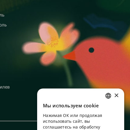
ль
оль
илев
×
Мы используем сookie
RUSSIAN
Нажимая ОК или продолжая
ENGLISH
использовать сайт, вы
UKRAINIAN
соглашаетесь на обработку