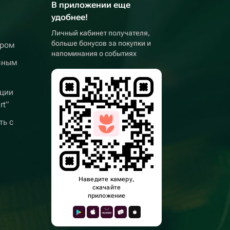
В приложении еще
удобнее!
Личный кабинет получателя,
больше бонусов за покупки и
ером
напоминания о событиях
вным
ции
rt”
ть с
Наведите камеру,
скачайте
приложение