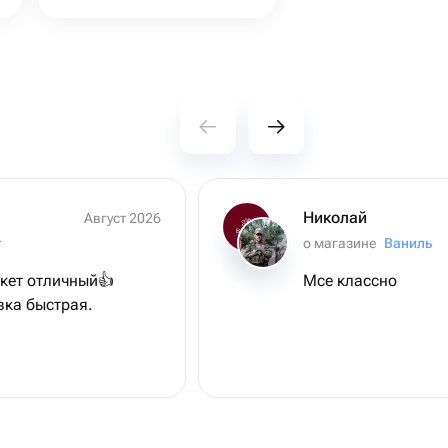
Николай
Август 2026
т
о магазине
Ваниль
кет отличный👍
Мсе классно
вка быстрая.