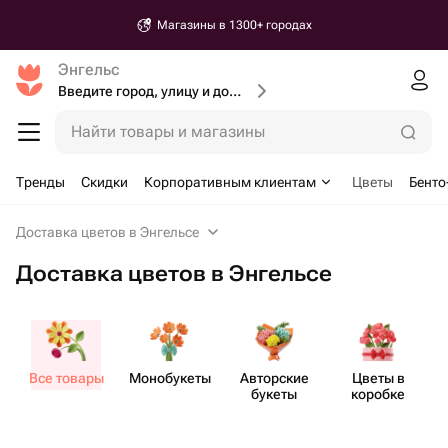
Магазины в 1300+ городах
Энгельс
Введите город, улицу и дом доставки
Найти товары и магазины
Тренды
Скидки
Корпоративным клиентам
Цветы
Бенто
Доставка цветов в Энгельсе
Доставка цветов в Энгельсе
Все товары
Моно​букеты
Авторские
Цветы в
букеты
коробке