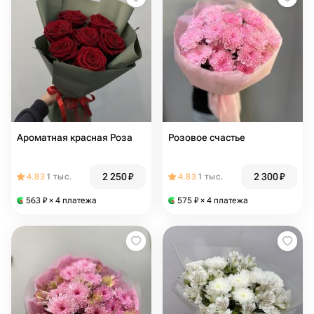
Ароматная красная Роза
Розовое счастье
2 250
₽
2 300
₽
4.83
1 тыс.
4.83
1 тыс.
563
₽
× 4 платежа
575
₽
× 4 платежа