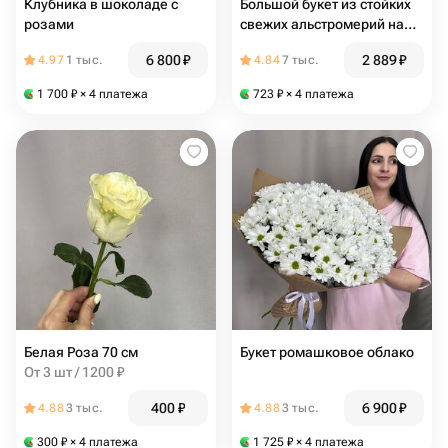
Клубника в шоколаде с
Большой букет из стойких
розами
свежих альстромерий на
праздник(А15)
6 800
₽
2 889
₽
4.97
1 тыс.
4.84
7 тыс.
1 700
₽
× 4 платежа
723
₽
× 4 платежа
Белая Роза 70 см
Букет ромашковое облако
От 3 шт / 1200 ₽
400
₽
6 900
₽
4.88
3 тыс.
4.88
3 тыс.
300
₽
× 4 платежа
1 725
₽
× 4 платежа