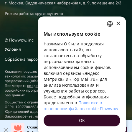
г. Москва, Садовническая набережная, д. 9, помещение 2/3
Режим работы: круглосуточно
×
Мы используем сookie
RUSSIAN
© Flowwow, inc
Нажимая ОК или продолжая
ENGLISH
Условия
использовать сайт, вы
UKRAINIAN
соглашаетесь на обработку
Обработка персональных данных
персональных данных с
PORTUGUESE
использованием cookie-файлов,
Компания осуществляет деятельность в области информационных
включая сервисы «Яндекс
SPANISH
технологий: оказание услуг в сети “Интернет” по размещению
Метрика» и «Top Mail.ru», для
предложений (объявлений) продавцов о реализации товаров.
анализа использования и
HUNGARIAN
Посмотреть
сведения о программах
, включенных в реестр
улучшения работы сервисов.
российских программ для электронных вычислительных машин и
ITALIAN
баз данных.
Более подробная информация
представлена в
Политике в
Общество с ограниченной ответственностью «ФЛАУВАУ»
FRENCH
ОГРН 1207700263198, ИНН 9702020445
отношении файлов cookie Flowwow
Юридический адрес: г. Москва, вн.тер. г. Муниципальный округ
TURKISH
Замоскворечье, наб. Садовническая, д. 9, помещ. 2/3.
OK
hello@flowwow.com
8 800 555-16-15
GERMAN
Скидка до 10% на первый заказ!
Применяются
рекомендательные технологии
Открыть