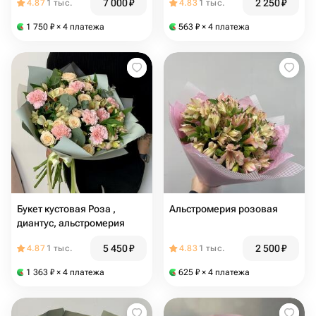
7 000
₽
2 250
₽
4.87
1 тыс.
4.83
1 тыс.
1 750
₽
× 4 платежа
563
₽
× 4 платежа
Букет кустовая Роза ,
Альстромерия розовая
диантус, альстромерия
5 450
₽
2 500
₽
4.87
1 тыс.
4.83
1 тыс.
1 363
₽
× 4 платежа
625
₽
× 4 платежа