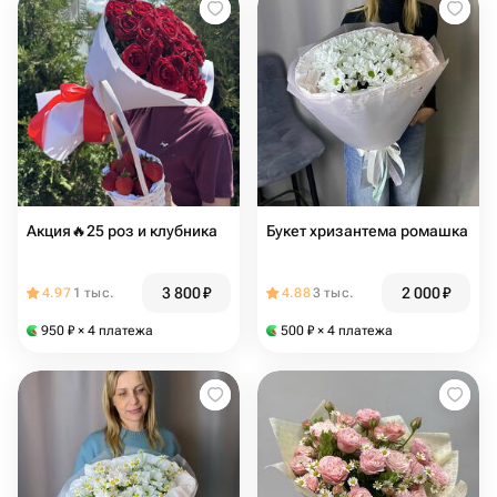
Акция🔥25 роз и клубника
Букет хризантема ромашка
3 800
₽
2 000
₽
4.97
1 тыс.
4.88
3 тыс.
950
₽
× 4 платежа
500
₽
× 4 платежа