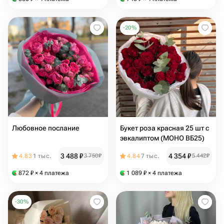
-
20
%
Любовное послание
Букет роза красная 25 шт с
эвкалиптом (МОНО ВБ25)
3 488
₽
4 354
₽
4.83
1 тыс.
3 750
₽
4.84
7 тыс.
5 442
₽
872
₽
× 4 платежа
1 089
₽
× 4 платежа
-
30
%