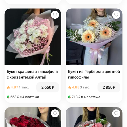
Букет крашеная гипсофила
Букет из Герберы и цветной
с хризантемой Алтай
гипсофилы
2 650
₽
2 850
₽
4.87
1 тыс.
4.88
3 тыс.
663
₽
× 4 платежа
713
₽
× 4 платежа