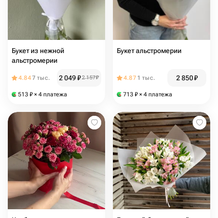
Букет из нежной
Букет альстромерии
альстромерии
2 049
₽
2 850
₽
4.84
7 тыс.
2 157
₽
4.87
1 тыс.
513
₽
× 4 платежа
713
₽
× 4 платежа