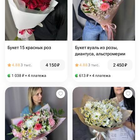
Букет 15 красных роз
Букет вуаль из розы,
диантуса, альстромерии
4 150
₽
2 450
₽
4.88
3 тыс.
4.88
3 тыс.
1 038
₽
× 4 платежа
613
₽
× 4 платежа