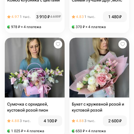
Комбо клубника с цветами
Самый лучший друг,мопс
3 910
₽
1 480
₽
4.97
1 тыс.
4 600
₽
4.83
1 тыс.
978
₽
× 4 платежа
370
₽
× 4 платежа
Сумочка с орхидеей,
Букет с кружевной розой и
кустовой розой пион
кустовой розой
4 100
₽
2 600
₽
4.88
3 тыс.
4.88
3 тыс.
1 025
₽
× 4 платежа
650
₽
× 4 платежа