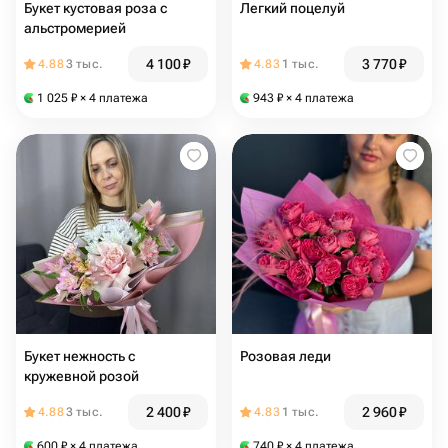
Букет кустовая роза с
Легкий поцелуй
альстромерией
4 100
₽
3 770
₽
4.88
3 тыс.
4.83
1 тыс.
1 025
₽
× 4 платежа
943
₽
× 4 платежа
Букет нежность с
Розовая леди
кружевной розой
2 400
₽
2 960
₽
4.88
3 тыс.
4.83
1 тыс.
600
₽
× 4 платежа
740
₽
× 4 платежа