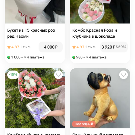
Букет из 15 красных роз
Комбо Красная Роза и
ред Наоми
клубника в шоколаде
4 000
₽
3 920
₽
4.87
1 тыс.
4.97
1 тыс.
5 600
₽
1 000
₽
× 4 платежа
980
₽
× 4 платежа
-
15
%
Последний