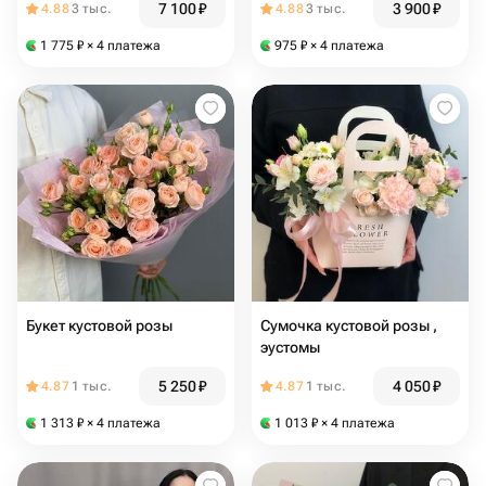
7 100
₽
3 900
₽
4.88
3 тыс.
4.88
3 тыс.
1 775
₽
× 4 платежа
975
₽
× 4 платежа
Букет кустовой розы
Сумочка кустовой розы ,
эустомы
5 250
₽
4 050
₽
4.87
1 тыс.
4.87
1 тыс.
1 313
₽
× 4 платежа
1 013
₽
× 4 платежа