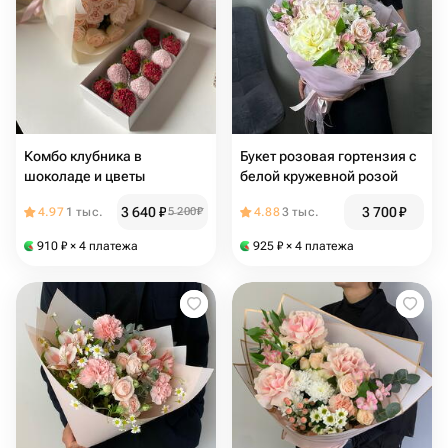
Комбо клубника в
Букет розовая гортензия с
шоколаде и цветы
белой кружевной розой
3 640
₽
3 700
₽
4.97
1 тыс.
5 200
₽
4.88
3 тыс.
910
₽
× 4 платежа
925
₽
× 4 платежа