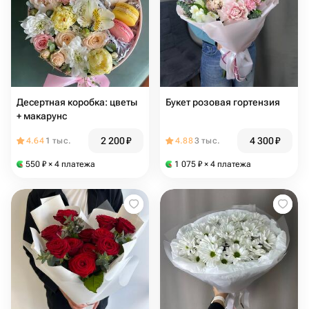
Десертная коробка: цветы
Букет розовая гортензия
+ макарунс
2 200
₽
4 300
₽
4.64
1 тыс.
4.88
3 тыс.
550
₽
× 4 платежа
1 075
₽
× 4 платежа