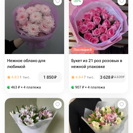
-
20
%
Последний
Нежное облако для
Букет из 21 роз розовых в
любимой
нежной упаковке
1 850
₽
3 628
₽
4.83
1 тыс.
4.84
7 тыс.
4 535
₽
463
₽
× 4 платежа
907
₽
× 4 платежа