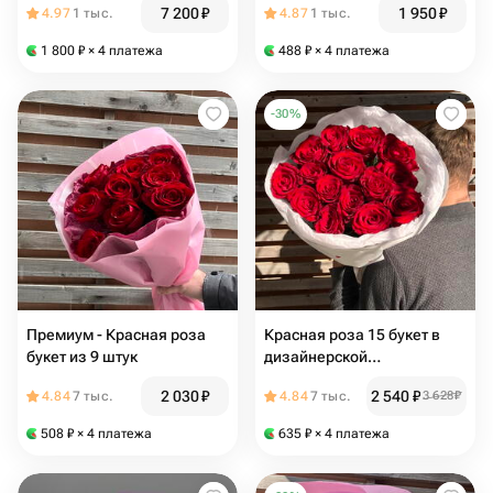
7 200
₽
1 950
₽
4.97
1 тыс.
4.87
1 тыс.
гиперикума
1 800
₽
× 4 платежа
488
₽
× 4 платежа
-
30
%
Премиум - Красная роза
Красная роза 15 букет в
букет из 9 штук
дизайнерской
упаковке(МОНО15)
2 030
₽
2 540
₽
4.84
7 тыс.
4.84
7 тыс.
3 628
₽
508
₽
× 4 платежа
635
₽
× 4 платежа