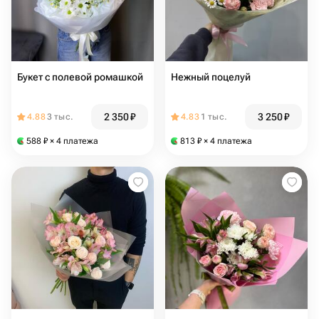
Букет с полевой ромашкой
Нежный поцелуй
2 350
₽
3 250
₽
4.88
3 тыс.
4.83
1 тыс.
588
₽
× 4 платежа
813
₽
× 4 платежа