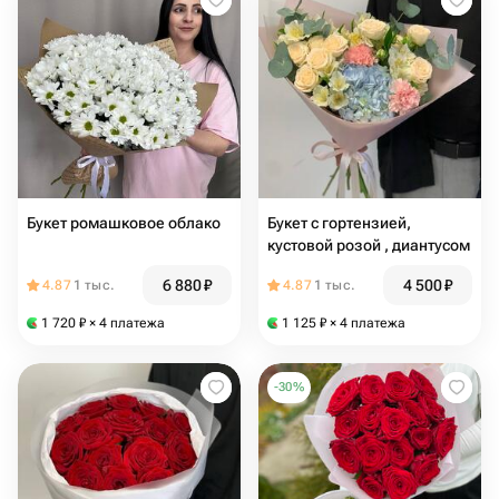
Букет ромашковое облако
Букет с гортензией,
кустовой розой , диантусом
6 880
₽
4 500
₽
4.87
1 тыс.
4.87
1 тыс.
1 720
₽
× 4 платежа
1 125
₽
× 4 платежа
-
30
%