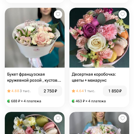
Букет французская
Десертная коробочка:
кружевной розой , кустовая
цветы + макарунс
роза
2 750
₽
1 850
₽
4.88
3 тыс.
4.64
1 тыс.
688
₽
× 4 платежа
463
₽
× 4 платежа