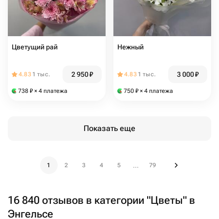
Цветущий рай
Нежный
2 950
₽
3 000
₽
4.83
1 тыс.
4.83
1 тыс.
738
₽
× 4 платежа
750
₽
× 4 платежа
Показать еще
1
2
3
4
5
79
...
16 840 отзывов в категории "Цветы" в
Энгельсе