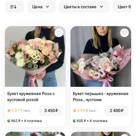
Цена
Цветы в составе
Цвет бук
Букет кружевная Роза с
Букет перышко - кружевная
кустовой розой
Роза , эустома
3 450
₽
2 400
₽
4.87
1 тыс.
4.88
3 тыс.
863
₽
× 4 платежа
600
₽
× 4 платежа