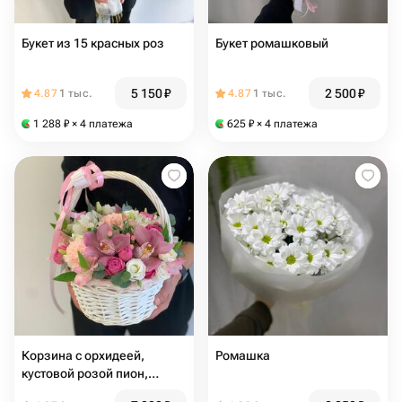
Букет из 15 красных роз
Букет ромашковый
5 150
₽
2 500
₽
4.87
1 тыс.
4.87
1 тыс.
1 288
₽
× 4 платежа
625
₽
× 4 платежа
Корзина с орхидеей,
Ромашка
кустовой розой пион,
эустома