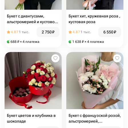
Букет с диантусами,
Букет хит, кружевная роза ,
альстромерией и кустовой
кустовая роза
розой
2 750
₽
6 550
₽
4.87
1 тыс.
4.87
1 тыс.
688
₽
× 4 платежа
1 638
₽
× 4 платежа
Букет цветов и клубника в
Букет с французской розой,
шоколаде
альстромерией,
хризантемой и ягодами