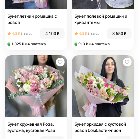
Букет летний ромашка с
Букет полевой ромашки и
розой
хризантемы
4 100
₽
3 650
₽
4.88
3 тыс.
4.88
3 тыс.
1 025
₽
× 4 платежа
913
₽
× 4 платежа
Букет кружевная Роза,
Букет орхидея с кустовой
эустома, кустовая Роза
розой бомбастик-пион