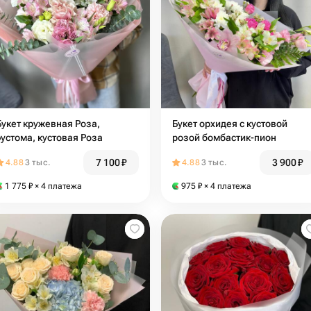
Букет кружевная Роза,
Букет орхидея с кустовой
эустома, кустовая Роза
розой бомбастик-пион
7 100
₽
3 900
₽
4.88
3 тыс.
4.88
3 тыс.
1 775
₽
× 4 платежа
975
₽
× 4 платежа