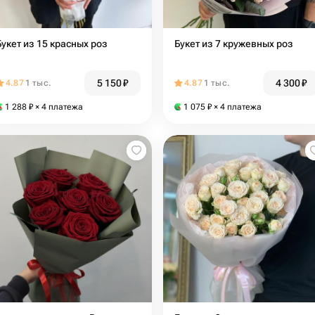
Букет из 15 красных роз
Букет из 7 кружевных роз
5 150
₽
4 300
₽
4.87
1 тыс.
4.87
1 тыс.
1 288
₽
× 4 платежа
1 075
₽
× 4 платежа