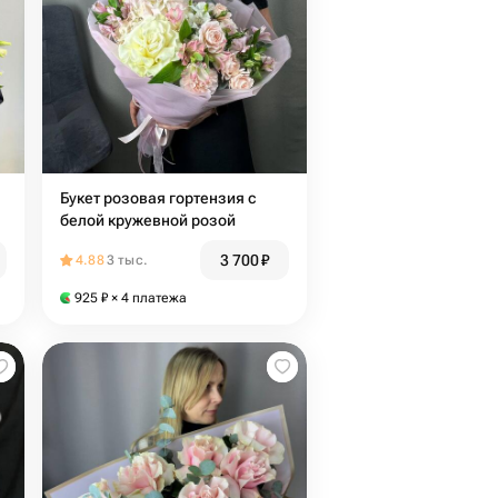
Букет розовая гортензия с
белой кружевной розой
3 700
₽
4.88
3 тыс.
925
₽
× 4 платежа