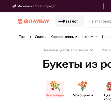
Магазины в 1300+ городах
Каталог
Найти това
Тренды
Скидки
Корпоративным клиентам
Цвет
Доставка цветов в Энгельсе
Розы 
Букеты из р
Все товары
Моно​букеты
Цве
кор