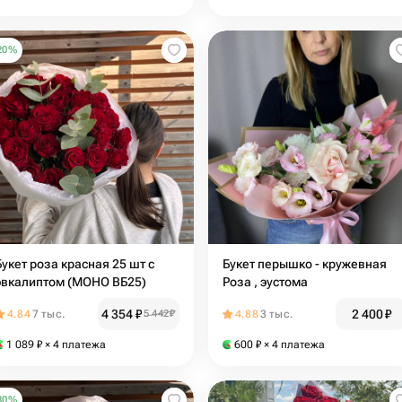
20
%
кет роза красная 25 шт с
Букет перышко - кружевная
эвкалиптом (МОНО ВБ25)
Роза , эустома
4 354
₽
2 400
₽
4.84
7 тыс.
5 442
₽
4.88
3 тыс.
1 089
₽
× 4 платежа
600
₽
× 4 платежа
30
%