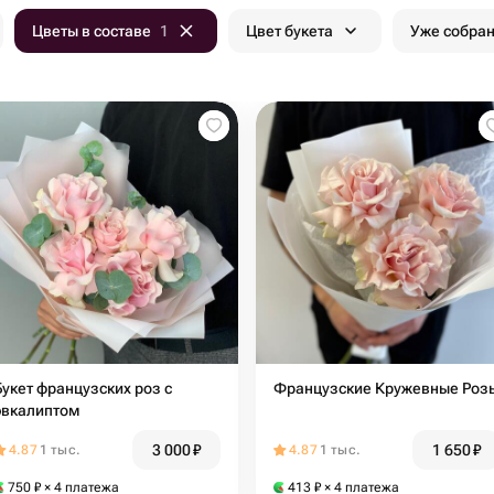
Цветы в составе
1
Цвет букета
Уже собра
Букет французских роз с
Французские Кружевные Роз
эвкалиптом
3 000
₽
1 650
₽
4.87
1 тыс.
4.87
1 тыс.
750
₽
× 4 платежа
413
₽
× 4 платежа