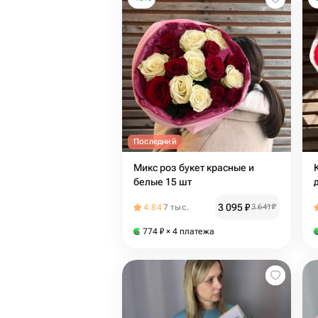
Последний
Микс роз букет красные и
белые 15 шт
3 095
₽
4.84
7 тыс.
3 641
₽
774
₽
× 4 платежа