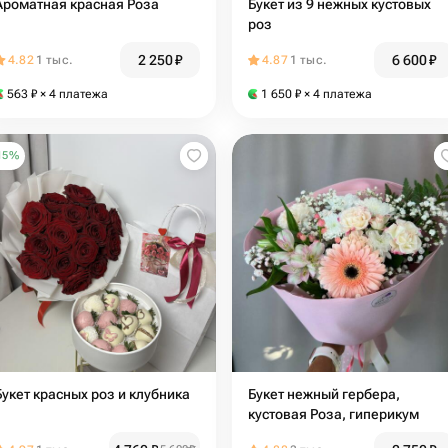
Ароматная красная Роза
Букет из 9 нежных кустовых
роз
2 250
₽
6 600
₽
4.82
1 тыс.
4.87
1 тыс.
563
₽
× 4 платежа
1 650
₽
× 4 платежа
15
%
Букет красных роз и клубника
Букет нежный гербера,
кустовая Роза, гиперикум