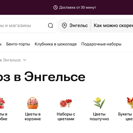
Доставка от 30 минут
ры и магазины
Энгельс
Как можно скоре
ы
Бенто-торты
Клубника в шоколаде
Подарочные наборы
в Энгельсе
оз в Энгельсе
ты в
Цветы в
Наборы с
Цветы
Букеты 
обке
корзине
цветами
поштучно
цве