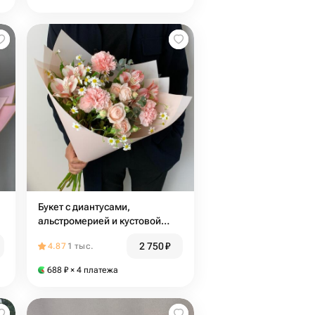
Букет с диантусами,
альстромерией и кустовой
розой
2 750
₽
4.87
1 тыс.
688
₽
× 4 платежа