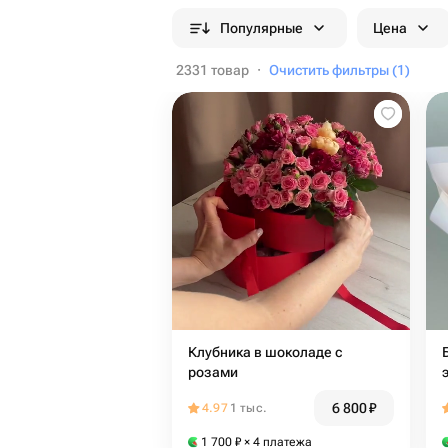
Популярные
Цена
2331 товар
·
Очистить фильтры (1)
Клубника в шоколаде с
розами
6 800
₽
4.97
1 тыс.
1 700
₽
× 4 платежа