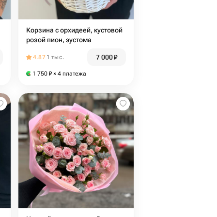
Корзина с орхидеей, кустовой
розой пион, эустома
7 000
₽
4.87
1 тыс.
1 750
₽
× 4 платежа