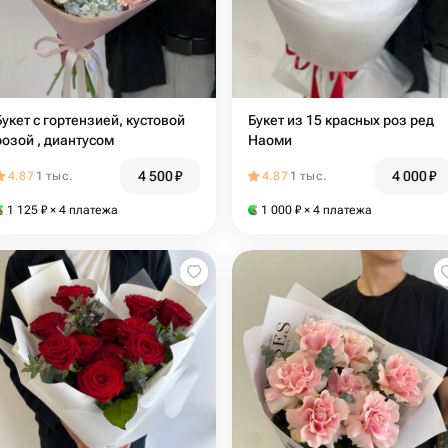
Букет с гортензией, кустовой
Букет из 15 красных роз ред
розой , диантусом
Наоми
4 500
₽
4 000
₽
4.87
1 тыс.
4.87
1 тыс.
1 125
₽
× 4 платежа
1 000
₽
× 4 платежа