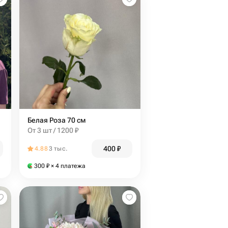
Белая Роза 70 см
От 3 шт / 1200 ₽
400
₽
4.88
3 тыс.
300
₽
× 4 платежа