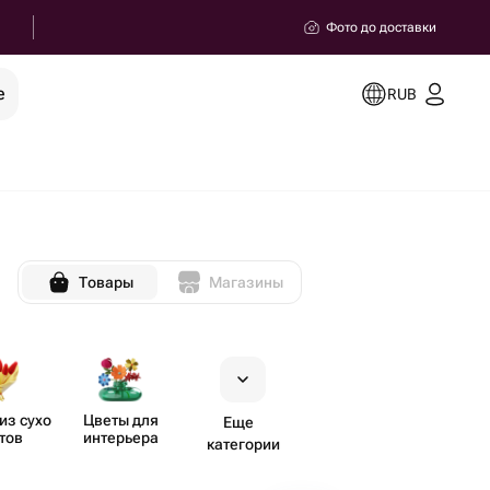
Фото до доставки
е
RUB
Товары
Магазины
из сухо​
Цветы для
Еще
тов
интерьера
категории