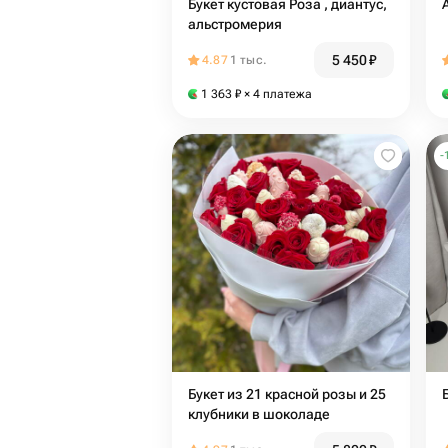
Букет кустовая Роза , диантус,
альстромерия
5 450
₽
4.87
1 тыс.
1 363
₽
× 4 платежа
-
Букет из 21 красной розы и 25
клубники в шоколаде