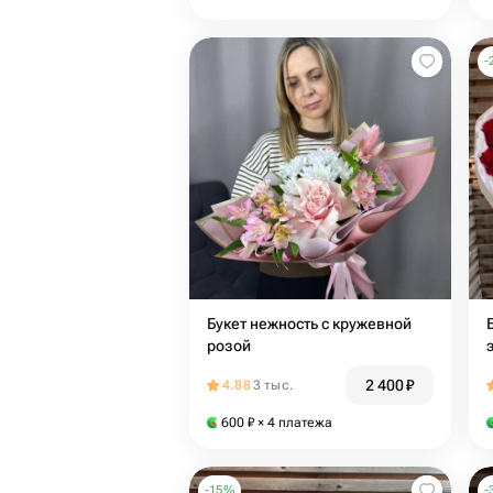
-
Букет нежность с кружевной
Бу
розой
2 400
₽
4.88
3 тыс.
600
₽
× 4 платежа
-
15
%
-