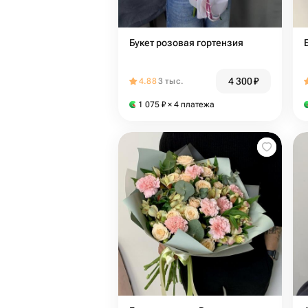
Букет розовая гортензия
4 300
₽
4.88
3 тыс.
1 075
₽
× 4 платежа