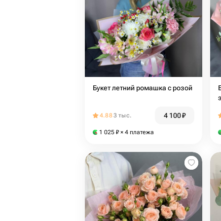
Букет летний ромашка с розой
4 100
₽
4.88
3 тыс.
1 025
₽
× 4 платежа