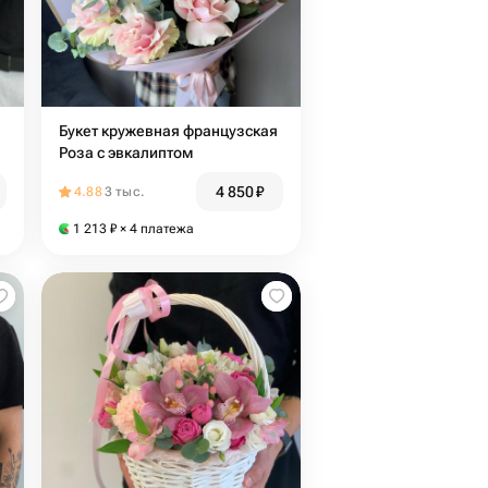
Букет кружевная французская
Роза с эвкалиптом
4 850
₽
4.88
3 тыс.
1 213
₽
× 4 платежа