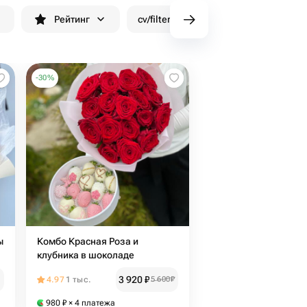
н
Рейтинг
cv/filters/name_fast_delivery
Ск
-
30
%
ы
Комбо Красная Роза и
клубника в шоколаде
3 920
₽
4.97
1 тыс.
5 600
₽
980
₽
× 4 платежа