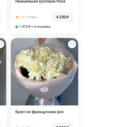
Нежнейшая кустовая Роза
4 290
₽
4.82
1 тыс.
1 073
₽
× 4 платежа
Букет из французских роз