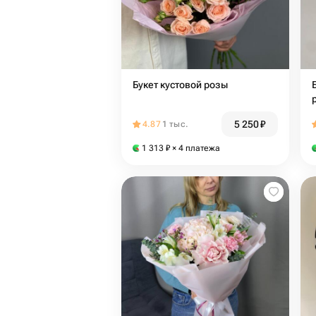
Букет кустовой розы
5 250
₽
4.87
1 тыс.
1 313
₽
× 4 платежа