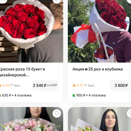
Красная роза 15 букет в
Акция🔥25 роз и клубника
дизайнерской
упаковке(МОНО15)
2 540
₽
3 800
₽
4.84
7 тыс.
3 628
₽
4.97
1 тыс.
635
₽
× 4 платежа
950
₽
× 4 платежа