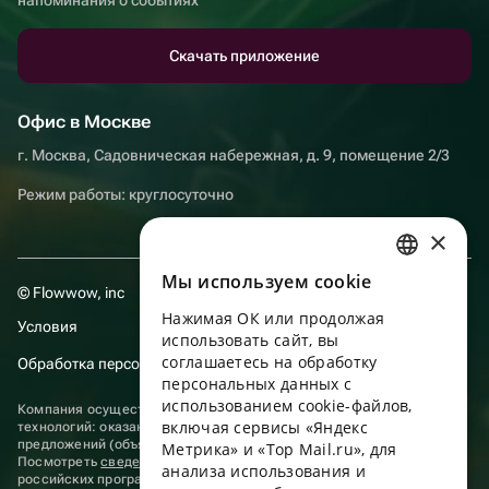
Скачать приложение
Офис в Москве
г. Москва, Садовническая набережная, д. 9, помещение 2/3
Режим работы: круглосуточно
×
Мы используем сookie
RUSSIAN
© Flowwow, inc
Нажимая ОК или продолжая
ENGLISH
Условия
использовать сайт, вы
UKRAINIAN
соглашаетесь на обработку
Обработка персональных данных
персональных данных с
PORTUGUESE
использованием cookie-файлов,
Компания осуществляет деятельность в области информационных
включая сервисы «Яндекс
технологий: оказание услуг в сети “Интернет” по размещению
SPANISH
предложений (объявлений) продавцов о реализации товаров.
Метрика» и «Top Mail.ru», для
Посмотреть
сведения о программах
, включенных в реестр
анализа использования и
HUNGARIAN
российских программ для электронных вычислительных машин и