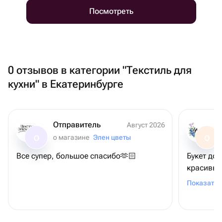
Посмотреть
0 отзывов в категории "Текстиль для
кухни" в Екатеринбурге
Отправитель
Август 2026
о магазине
Элен цветы
О
О
Все супер, большое спасибо🫶🏻
Букет до
красивый
рекоменд
Показать 