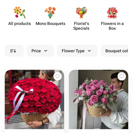
All products
Mono Bouquets
Florist's
Flowers in a
Specials
Box
Price
Flower Type
Bouquet colou