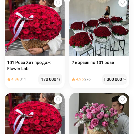
101 Роза Хит продаж
7 корзин по 101 розе
Flower Lab
170 000
֏
1 300 000
֏
4.86
311
4.96
276