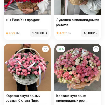
101 Роза Хит продаж
Лукошко с пионовидными
розами
170 000
֏
45 000
֏
4.99
165
4.99
165
-
25
%
Корзина с кустовыми
Корзина кустовых
розами Сильва Пинк
пионовидных роз