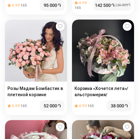
«Розовая Гармония»
4.99
95 000
֏
142 500
֏
4.99
165
190 000
֏
165
Розы Мадам Бомбастик в
Корзина «Хочется лета»/
плетеной корзине
альстромерия/
52 000
֏
38 000
֏
4.99
165
4.99
165