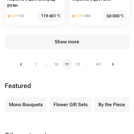
розы
119 401
֏
60 000
֏
4.99
62
4.95
464
Show more
1
10
11
12
43
...
...
Featured
Mono Bouquets
Flower Gift Sets
By the Piece