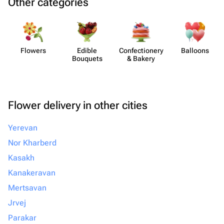
Other categories
Flowers
Edible
Confect​ionery
Balloons
Bouquets
& Bakery
Flower delivery in other cities
Yerevan
Nor Kharberd
Kasakh
Kanakeravan
Mertsavan
Jrvej
Parakar