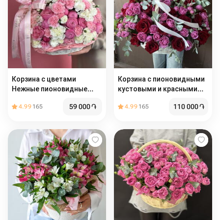
Корзина с цветами
Корзина с пионовидными
Нежные пионовидные
кустовыми и красными
розы, воздушые
розами
59 000
֏
110 000
֏
4.99
165
4.99
165
гортензии, ажурные
диантусы белые и
розовые