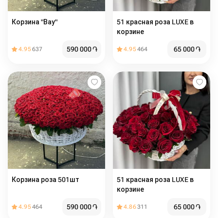
Корзина "Вау"
51 красная роза LUXE в
корзине
590 000
֏
65 000
֏
4.95
637
4.95
464
Корзина роза 501шт
51 красная роза LUXE в
корзине
590 000
֏
65 000
֏
4.95
464
4.86
311