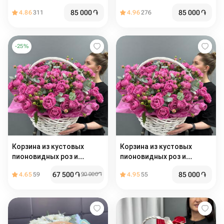
эвкалипта
эвкалипта
85 000
֏
85 000
֏
4.86
311
4.96
276
-
25
%
Корзина из кустовых
Корзина из кустовых
пионовидных роз и
пионовидных роз и
эвкалипта
эвкалипта
67 500
֏
85 000
֏
4.65
59
90 000
֏
4.95
55