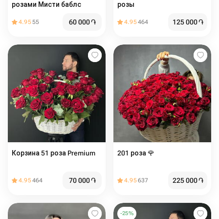
розами Мисти баблс
розы
60 000
֏
125 000
֏
4.95
55
4.95
464
Корзина 51 роза Premium
201 роза 🌹
70 000
֏
225 000
֏
4.95
464
4.95
637
-
25
%