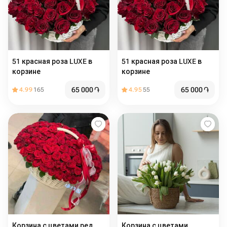
51 красная роза LUXE в
51 красная роза LUXE в
корзине
корзине
65 000
֏
65 000
֏
4.99
165
4.95
55
Корзина с цветами ред
Корзина с цветами ️