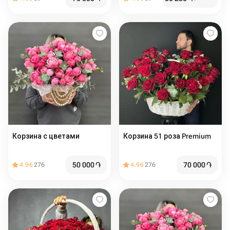
Корзина с цветами ️
Корзина 51 роза Premium
50 000
֏
70 000
֏
4.96
276
4.96
276