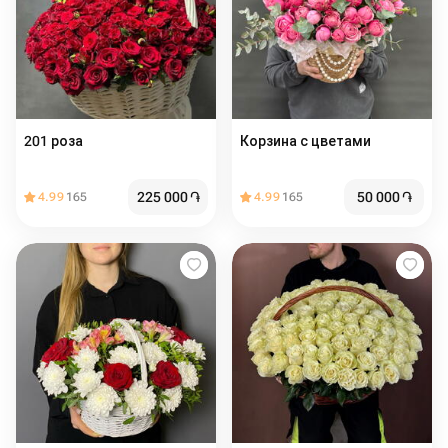
Корзина с цветами️
225 000
֏
50 000
֏
4.99
165
4.99
165