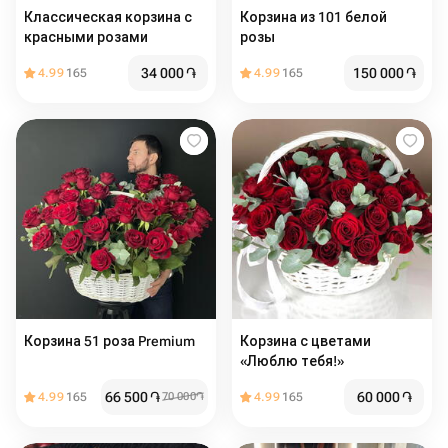
Классическая корзина с
Корзина из 101 белой
красными розами
розы
34 000
֏
150 000
֏
4.99
165
4.99
165
Корзина 51 роза Premium
Корзина с цветами
«Люблю тебя!»
66 500
֏
60 000
֏
4.99
165
70 000
֏
4.99
165