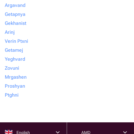
Argavand
Getapnya
Gekhanist
Arinj
Verin Ptxni
Getamej
Yeghvard
Zovuni
Mrgashen
Proshyan
Ptghni
English
AMD