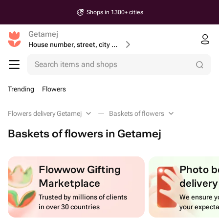
Shops in 1300+ cities
Getamej
House number, street, city or postcode
Search items and shops
Trending
Flowers
Flowers delivery Getamej
Baskets of flowers
Baskets of flowers in Getamej
Flowwow Gifting
Photo b
Marketplace
delivery
Trusted by millions of clients
We ensure yo
in over 30 countries
your expecta