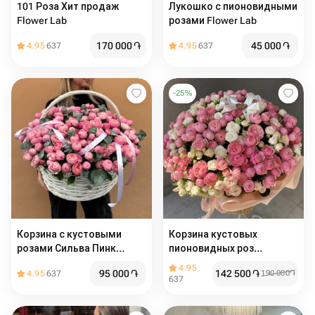
101 Роза Хит продаж
Лукошко с пионовидными
Flower Lab
розами Flower Lab
170 000
֏
45 000
֏
4.95
637
4.95
637
-
25
%
Корзина с кустовыми
Корзина кустовых
розами Сильва Пинк
пионовидных роз
Flower Lab
«Розовая Гармония»
4.95
95 000
֏
142 500
֏
4.95
637
190 000
֏
Flower Lab
637