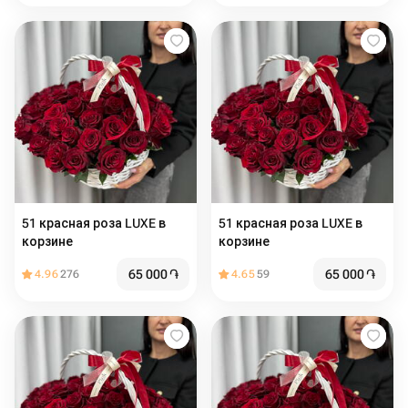
51 красная роза LUXE в
51 красная роза LUXE в
корзине
корзине
65 000
֏
65 000
֏
4.96
276
4.65
59