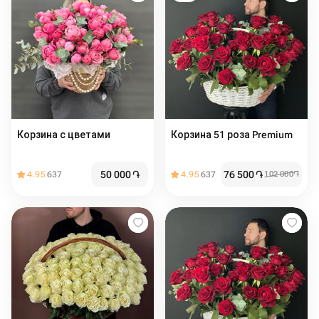
Корзина с цветами ️️️
Корзина 51 роза Premium
50 000
֏
76 500
֏
4.95
637
4.95
637
102 000
֏