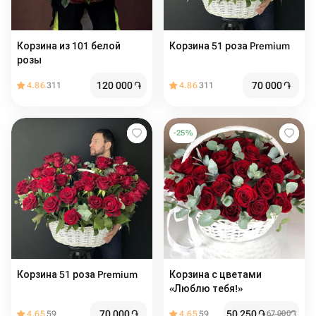
Корзина из 101 белой
Корзина 51 роза Premium
розы
120 000
֏
70 000
֏
4.86
311
4.86
311
-
25
%
Корзина 51 роза Premium
Корзина с цветами
«Люблю тебя!»
70 000
֏
50 250
֏
4.65
59
4.65
59
67 000
֏