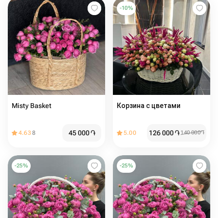
-
10
%
Misty Basket
Корзина с цветами
45 000
֏
126 000
֏
4.63
8
5.00
140 000
֏
-
25
%
-
25
%