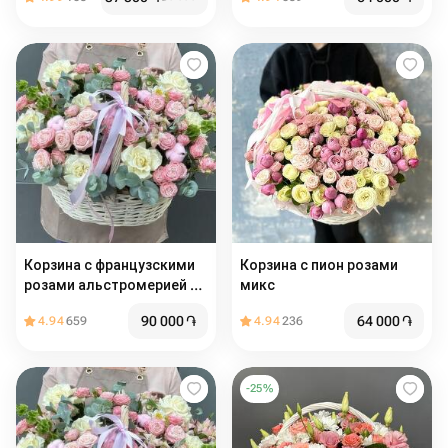
Корзина с французскими
Корзина с пион розами
розами альстромерией с
микс
пионовидными
90 000
֏
64 000
֏
4.94
659
4.94
236
кустовыми розами с
эвкалиптом
-
25
%