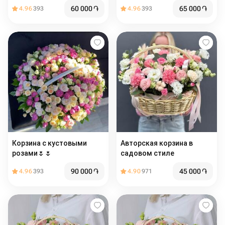
60 000
֏
65 000
֏
4.96
393
4.96
393
Корзина с кустовыми
Авторская корзина в
розами🌷🌷
садовом стиле
90 000
֏
45 000
֏
4.96
393
4.90
971