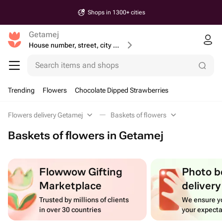
Shops in 1300+ cities
Getamej
House number, street, city or postcode
Search items and shops
Trending
Flowers
Chocolate Dipped Strawberries
Flowers delivery Getamej
Baskets of flowers
Baskets of flowers in Getamej
Flowwow Gifting
Photo b
Marketplace
delivery
Trusted by millions of clients
We ensure yo
in over 30 countries
your expecta