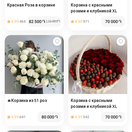
Красная Роза в корзине
Корзина с красными
розами и клубникой XL
82 500
֏
70 000
֏
4.95
464
110 000
֏
4.90
971
🔥Корзина из 51 роз
Корзина с красными
розами и клубникой XL
80 000
֏
70 000
֏
4.95
641
4.95
542