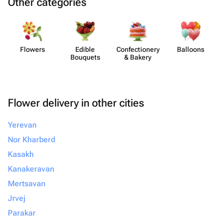
Other categories
Flowers
Edible
Confect​ionery
Balloons
Bouquets
& Bakery
Flower delivery in other cities
Yerevan
Nor Kharberd
Kasakh
Kanakeravan
Mertsavan
Jrvej
Parakar