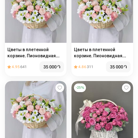
Цветы в плетенной
Цветы в плетенной
корзине. Пионовидная
корзине. Пионовидная
кустовая роза мадам
кустовая роза мадам
35 000
֏
35 000
֏
4.95
641
4.86
311
бомбастик и хризантема
бомбастик и хризантема
-
25
%