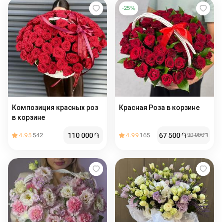
-
25
%
Композиция красных роз
Красная Роза в корзине
в корзине
110 000
֏
67 500
֏
4.95
542
4.99
165
90 000
֏