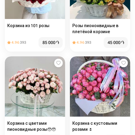
Корзина из 101 розы
Розы пиононвидные в
плетёной корзине
85 000
֏
45 000
֏
4.96
393
4.96
393
Корзина с цветами
Корзина с кустовыми
пионовидные розы🥹🥹
розами 🌷