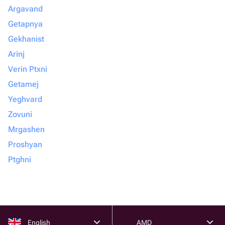
Argavand
Getapnya
Gekhanist
Arinj
Verin Ptxni
Getamej
Yeghvard
Zovuni
Mrgashen
Proshyan
Ptghni
English
AMD