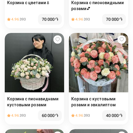
Корзина с цветами🌷
Корзина с пионовидными
розами💕
70 000
֏
70 000
֏
4.96
393
4.96
393
Корзина с пионавиднами
Корзина с кустовыми
кустовыми розами
розами и эвкалиптом
60 000
֏
40 000
֏
4.96
393
4.96
393