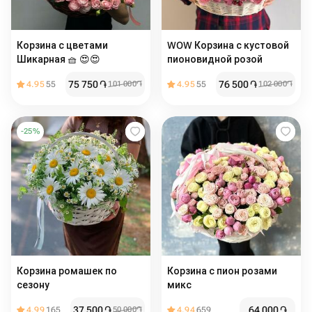
Корзина с цветами
WOW Корзина с кустовой
Шикарная 🧺 😍😍
пионовидной розой
75 750
֏
76 500
֏
4.95
55
101 000
֏
4.95
55
102 000
֏
-
25
%
Корзина ромашек по
Корзина с пион розами
сезону
микс
37 500
֏
64 000
֏
4.99
165
50 000
֏
4.94
659