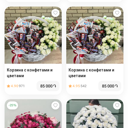
Корзина с конфетами и
Корзина с конфетами и
цветами
цветами
85 000
֏
85 000
֏
4.90
971
4.95
542
-
25
%