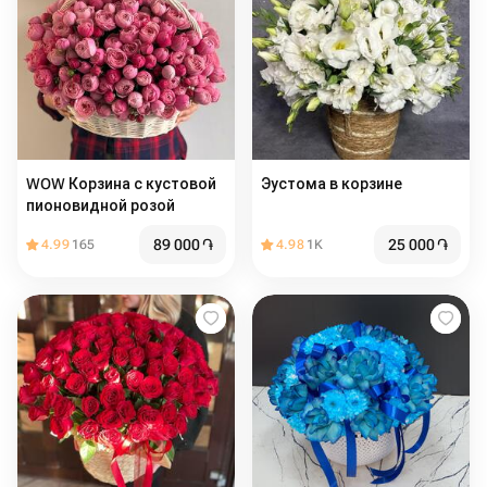
WOW Корзина с кустовой
Эустома в корзине
пионовидной розой
89 000
֏
25 000
֏
4.99
165
4.98
1K