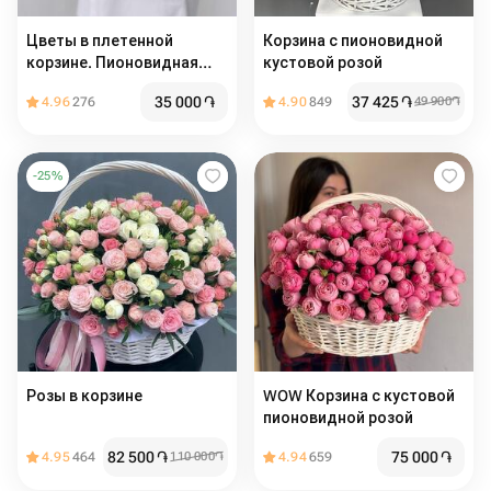
Цветы в плетенной
Корзина с пионовидной
корзине. Пионовидная
кустовой розой
кустовая роза мадам
35 000
֏
37 425
֏
4.96
276
4.90
849
49 900
֏
бомбастик и хризантема
-
25
%
Розы в корзине
WOW Корзина с кустовой
пионовидной розой
82 500
֏
75 000
֏
4.95
464
110 000
֏
4.94
659