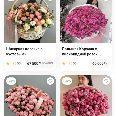
Шикарная корзина с
Большая Корзина с
кустовыми
пионовидной розой
пионовидными розами
«Мисти баблз»
67 500
֏
60 000
֏
4.95
55
90 000
֏
4.95
55
Бомбастик и ароматным
эвкалиптом
-
25
%
-
25
%