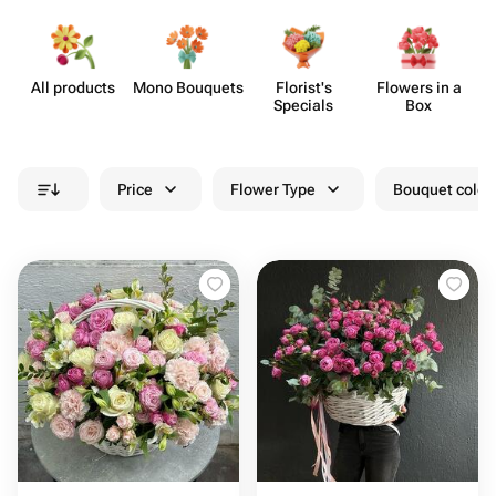
All products
Mono Bouquets
Florist's
Flowers in a
Specials
Box
Price
Flower Type
Bouquet colou