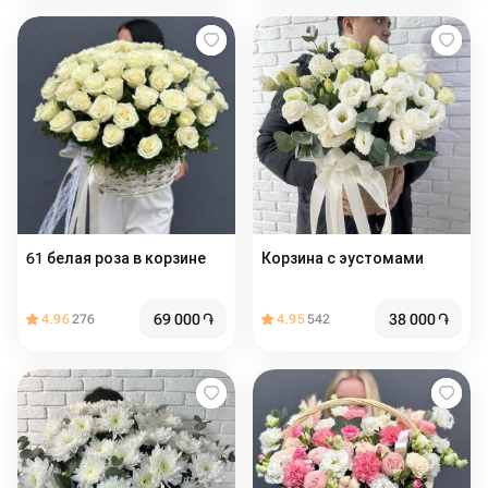
61 белая роза в корзине
Корзина с эустомами
69 000
֏
38 000
֏
4.96
276
4.95
542