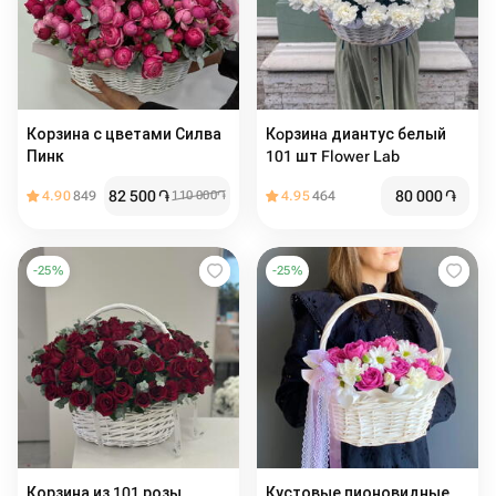
Корзина с цветами Силва
Кoрзинa диантус белый
Пинк ️️
101 шт Flower Lab
82 500
֏
80 000
֏
4.90
849
110 000
֏
4.95
464
-
25
%
-
25
%
Корзина из 101 розы
Кустовые пионовидные