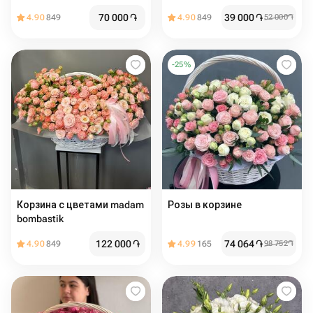
M
70 000
֏
39 000
֏
4.90
849
4.90
849
52 000
֏
-
25
%
Корзина с цветами madam
Розы в корзине
bombastik
122 000
֏
74 064
֏
4.90
849
4.99
165
98 752
֏