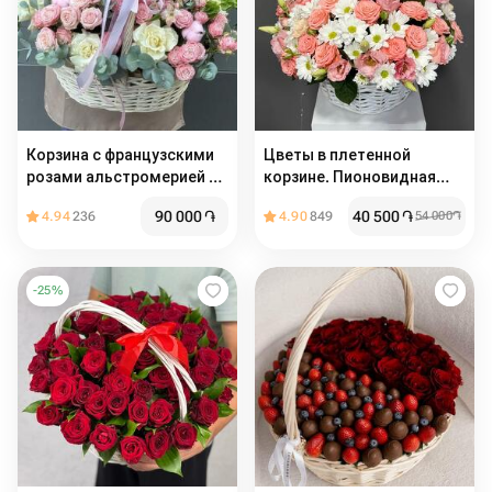
Корзина с французскими
Цветы в плетенной
розами альстромерией с
корзине. Пионовидная
пионовидными
кустовая роза мадам
90 000
֏
40 500
֏
4.94
236
4.90
849
54 000
֏
кустовыми розами с
бомбастик , эустома и
эвкалиптом
хризантема
-
25
%