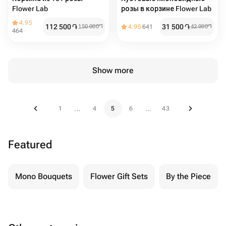
Flower Lab
розы в корзине Flower Lab
4.95
112 500
֏
31 500
֏
150 000
֏
4.95
641
42 000
֏
464
Show more
1
4
5
6
43
...
...
Featured
Mono Bouquets
Flower Gift Sets
By the Piece