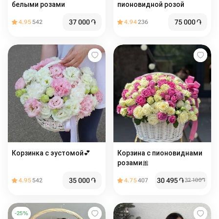
белыми розами
пионовидной розой
37 000
֏
75 000
֏
4.95
542
4.94
236
Корзинка с эустомой💕
Корзина с пионовиднами
розами🎀
35 000
֏
30 495
֏
4.95
542
4.75
407
32 100
֏
-
25
%