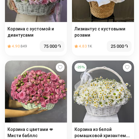
Корзина с эустомой и
Лизиантус с кустовыми
диантусами
розами
75 000
֏
25 000
֏
4.90
849
4.83
1K
-
25
%
Корзина с цветами 💋
Корзина из белой
Мисти бабллс ️
ромашковой хризантемы