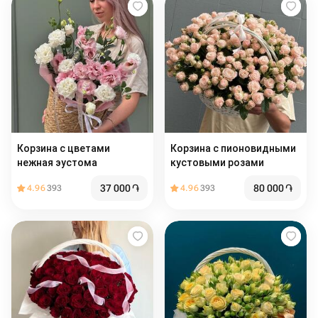
Корзина с цветами
Корзина с пионовидными
нежная эустома
кустовыми розами
37 000
֏
80 000
֏
4.96
393
4.96
393