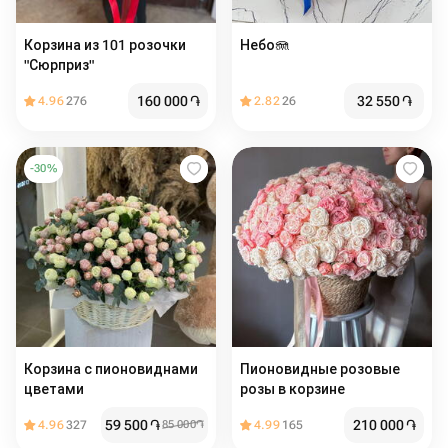
Корзина из 101 розочки
Небо🪼
"Сюрприз"
160 000
֏
32 550
֏
4.96
276
2.82
26
-
30
%
Корзина с пионовиднами
Пионовидные розовые
цветами
розы в корзине
59 500
֏
210 000
֏
4.96
327
85 000
֏
4.99
165