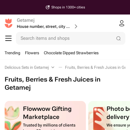
Shops in 1300+ cities
Getamej
House number, street, city or postcode
Search items and shops
Trending
Flowers
Chocolate Dipped Strawberries
Delicious Sets in Getamej
Fruits, Berries & Fresh Juices in Get
Fruits, Berries & Fresh Juices in
Getamej
Flowwow Gifting
Photo b
Marketplace
delivery
Trusted by millions of clients
We ensure yo