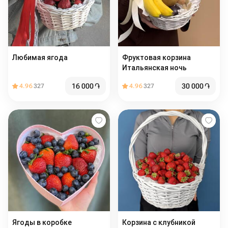
Любимая ягода
Фруктовая корзина
Итальянская ночь
16 000
֏
30 000
֏
4.96
327
4.96
327
Ягоды в коробке ️
Корзина с клубникой