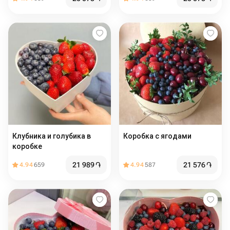
Клубника и голубика в
Коробка с ягодами
коробке
21 989
֏
21 576
֏
4.94
659
4.94
587