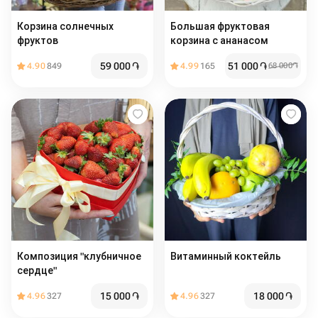
Корзина солнечных
Большая фруктовая
фруктов
корзина с ананасом
59 000
֏
51 000
֏
4.90
849
4.99
165
68 000
֏
Композиция "клубничное
Витаминный коктейль
сердце"
15 000
֏
18 000
֏
4.96
327
4.96
327