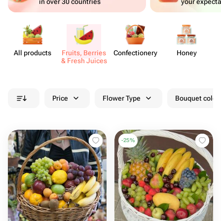
in over 30 countries
your expecta
All products
Fruits, Berries
Confect​ionery
Honey
& Fresh Juices
Price
Flower Type
Bouquet colou
-
25
%