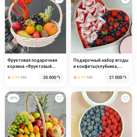
Фруктовая подарочная
Подарочный набор ягоды
корзина «Фруктовый
и конфеты(клубника,
шторм»
голубика, Рафаэлло) в
35 000
֏
21 000
֏
4.99
165
4.99
165
коробке сердце ♥️
-
25
%