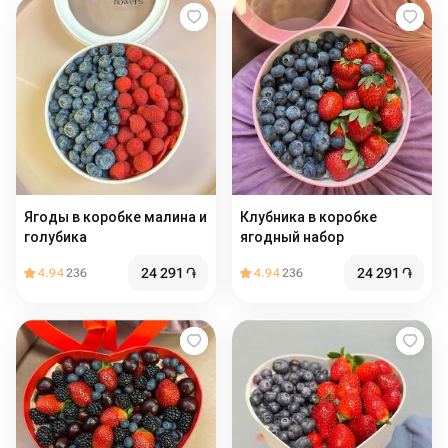
Ягоды в коробке малина и
Клубника в коробке
голубика
ягодный набор
24 291
֏
24 291
֏
4.94
236
4.94
236