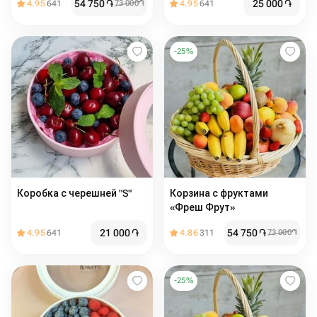
54 750
֏
25 000
֏
4.95
641
73 000
֏
4.95
641
-
25
%
Коробка с черешней "S"
Корзина с фруктами
«Фреш Фрут»
21 000
֏
54 750
֏
4.95
641
4.86
311
73 000
֏
-
25
%