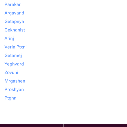
Parakar
Argavand
Getapnya
Gekhanist
Arinj
Verin Ptxni
Getamej
Yeghvard
Zovuni
Mrgashen
Proshyan
Ptghni