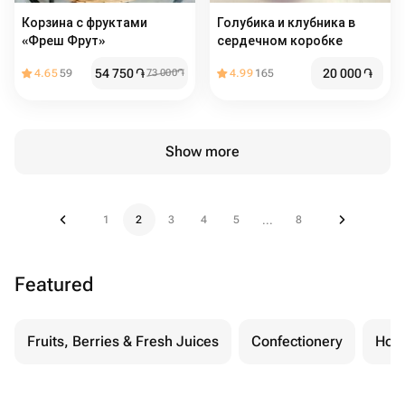
Корзина с фруктами
Голубика и клубника в
«Фреш Фрут»
сердечном коробке
54 750
֏
20 000
֏
4.65
59
73 000
֏
4.99
165
Show more
1
2
3
4
5
8
...
Featured
Fruits, Berries & Fresh Juices
Confectionery
Hon