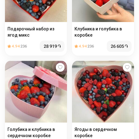
Подарочный набор из
Клубника и голубика в
ягод микс
коробке
28 919
֏
26 605
֏
4.94
236
4.94
236
Голубика и клубника в
Ягоды в сердечном
сердечном коробке
коробке