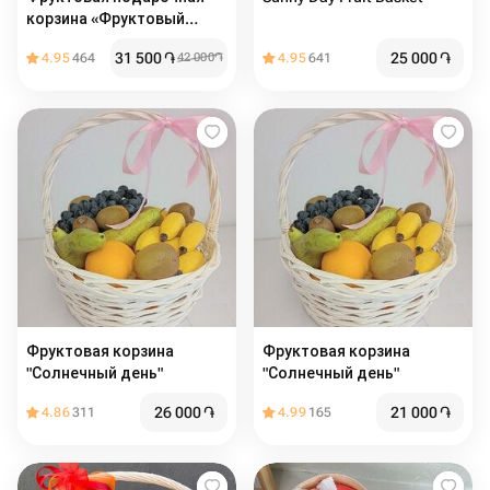
корзина «Фруктовый
шторм»
31 500
֏
25 000
֏
4.95
464
42 000
֏
4.95
641
Фруктовая корзина
Фруктовая корзина
"Солнечный день"
"Солнечный день"
26 000
֏
21 000
֏
4.86
311
4.99
165