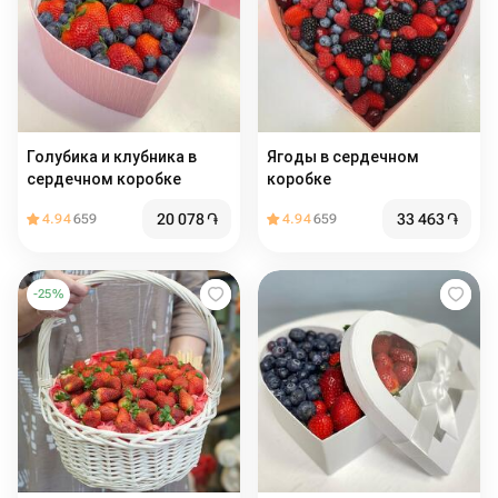
Голубика и клубника в
Ягоды в сердечном
сердечном коробке
коробке
20 078
֏
33 463
֏
4.94
659
4.94
659
-
25
%