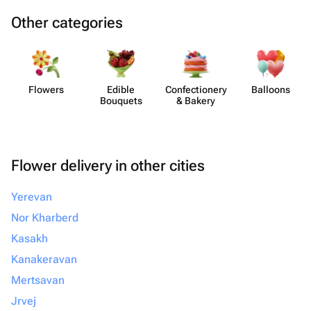
Other categories
Flowers
Edible
Confect​ionery
Balloons
Bouquets
& Bakery
Flower delivery in other cities
Yerevan
Nor Kharberd
Kasakh
Kanakeravan
Mertsavan
Jrvej