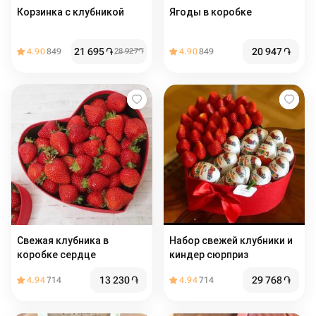
Корзинка с клубникой
Ягоды в коробке
21 695
֏
20 947
֏
4.90
849
28 927
֏
4.90
849
Свежая клубника в
Набор свежей клубники и
коробке сердце
киндер сюрприз
13 230
֏
29 768
֏
4.94
714
4.94
714