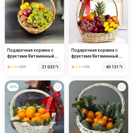
Подарочная корзина с
Подарочная корзина с
фруктами Витаминный
фруктами Витаминный
заряд
заряд2
21 033
֏
40 131
֏
4.94
659
4.94
236
-
25
%