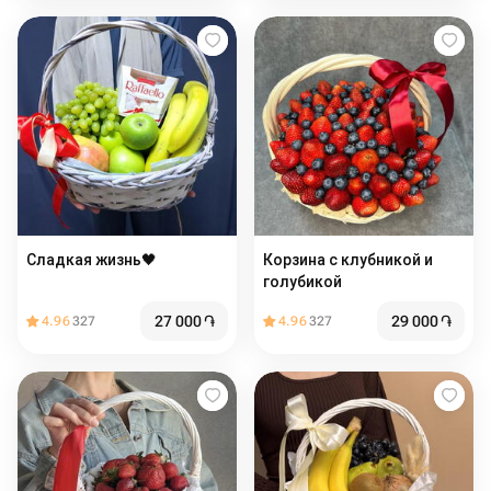
Сладкая жизнь🖤
Корзина с клубникой и
голубикой
27 000
֏
29 000
֏
4.96
327
4.96
327