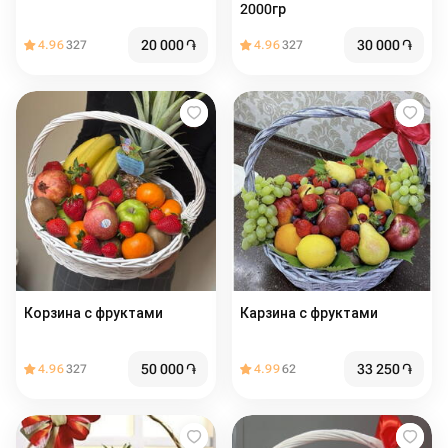
2000гр
20 000
֏
30 000
֏
4.96
327
4.96
327
Корзина с фруктами
Карзина с фруктами
50 000
֏
33 250
֏
4.96
327
4.99
62