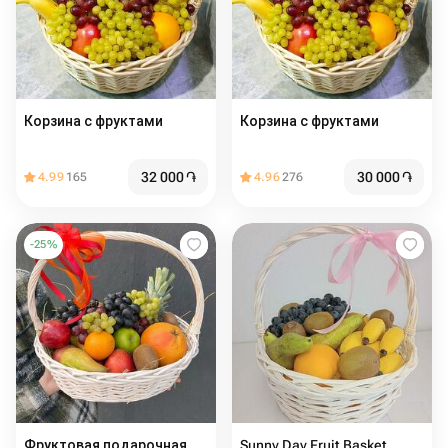
Корзина с фруктами
Корзина с фруктами
32 000
֏
30 000
֏
4.99
165
4.96
276
-
25
%
Фруктовая подарочная
Sunny Day Fruit Basket