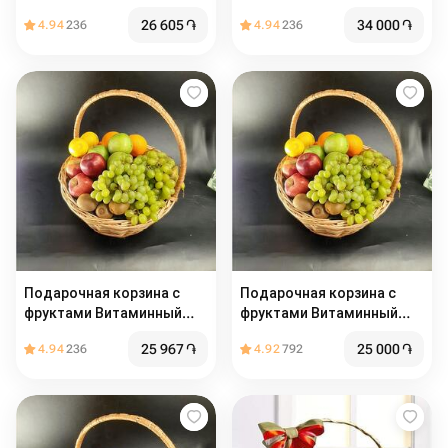
26 605
֏
34 000
֏
4.94
236
4.94
236
Подарочная корзина с
Подарочная корзина с
фруктами Витаминный
фруктами Витаминный
заряд
заряд
25 967
֏
25 000
֏
4.94
236
4.92
792