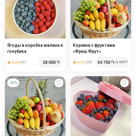
Ягоды в коробке малина и
Корзина с фруктами
голубика
«Фреш Фрут»
28 000
֏
54 750
֏
4.86
311
4.96
276
73 000
֏
-
25
%