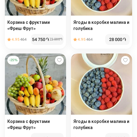
Корзина с фруктами
Ягоды в коробке малина и
«Фреш Фрут»
голубика
54 750
֏
28 000
֏
4.95
464
73 000
֏
4.95
464
-
25
%
Корзина с фруктами
Ягоды в коробке малина и
«Фреш Фрут»
голубика