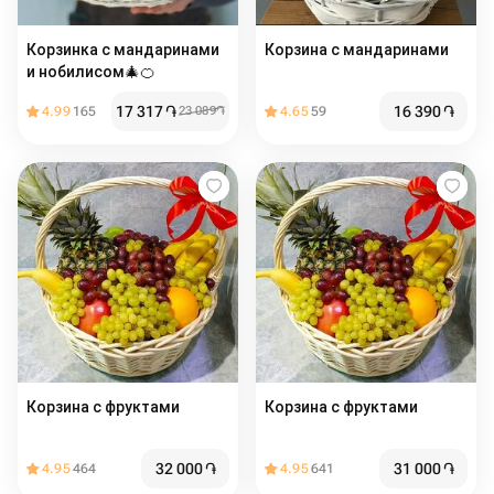
Корзинка с мандаринами
Корзина с мандаринами
и нобилисом🎄🍊
17 317
֏
16 390
֏
4.99
165
23 089
֏
4.65
59
Корзина с фруктами
Корзина с фруктами
32 000
֏
31 000
֏
4.95
464
4.95
641