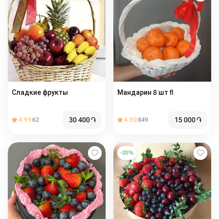
Сладкие фрукты
Мандарин 8 шт fl
30 400
֏
15 000
֏
4.99
62
4.90
849
-
20
%