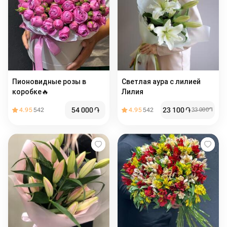
Пионовидные розы в
Светлая аура с лилией
коробке🔥
Лилия
54 000
֏
23 100
֏
4.95
542
4.95
542
33 000
֏