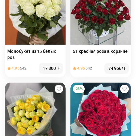
Монобукет из 15 белых
51 красная роза в корзине
роз
17 300
֏
74 956
֏
4.95
542
4.95
542
-
28
%