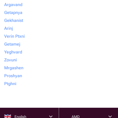
Argavand
Getapnya
Gekhanist
Arinj
Verin Ptxni
Getamej
Yeghvard
Zovuni
Mrgashen
Proshyan
Ptghni
English
AMD