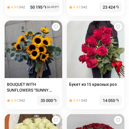
50 195
֏
23 424
֏
4.95
542
66 926
֏
4.95
542
BOUQUET WITH
Букет из 15 красных роз
SUNFLOWERS "SUNNY
CHARM"
35 000
֏
14 055
֏
4.95
542
4.95
542