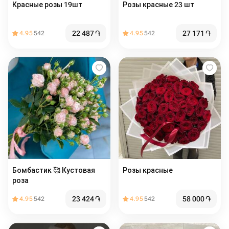
Красные розы 19шт
Розы красные 23 шт
22 487
֏
27 171
֏
4.95
542
4.95
542
Бомбастик 🥰 Кустовая
Розы красные
роза
23 424
֏
58 000
֏
4.95
542
4.95
542