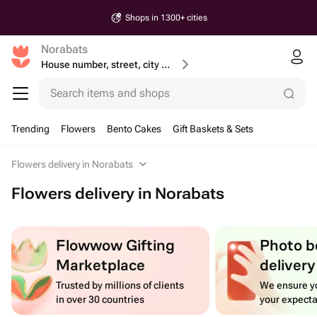
Shops in 1300+ cities
Norabats
House number, street, city or postcode
Search items and shops
Trending
Flowers
Bento Cakes
Gift Baskets & Sets
Flowers delivery in Norabats
Flowers delivery in Norabats
Flowwow Gifting
Photo b
Marketplace
delivery
Trusted by millions of clients
We ensure yo
in over 30 countries
your expecta