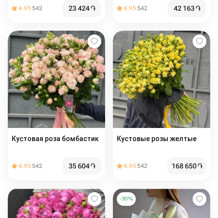
пион баблс
23 424
֏
42 163
֏
4.95
542
4.95
542
Кустовая роза бомбастик
Кустовые розы желтые
35 604
֏
168 650
֏
4.95
542
4.95
542
-
30
%