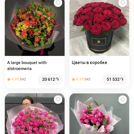
A large bouquet with
Цветы в коробке
alstroemeria
20 612
֏
51 532
֏
4.95
542
4.95
542