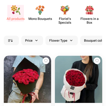
All products
Mono Bouquets
Florist's
Flowers in a
Specials
Box
Price
Flower Type
Bouquet colou