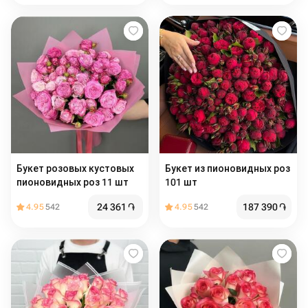
Букет розовых кустовых
Букет из пионовидных роз
пионовидных роз 11 шт
101 шт
24 361
֏
187 390
֏
4.95
542
4.95
542