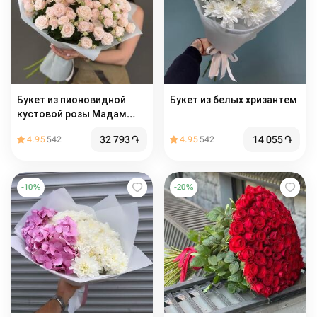
Букет из пионовидной
Букет из белых хризантем
кустовой розы Мадам
Бомбастик
32 793
֏
14 055
֏
4.95
542
4.95
542
-
10
%
-
20
%