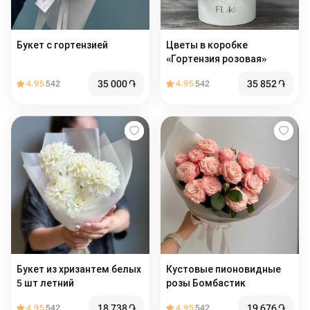
Букет с гортензией
Цветы в коробке
«Гортензия розовая»
35 000
֏
35 852
֏
4.95
542
4.95
542
Букет из хризантем белых
Кустовые пионовидные
5 шт летний
розы Бомбастик
18 738
֏
19 676
֏
4.95
542
4.95
542