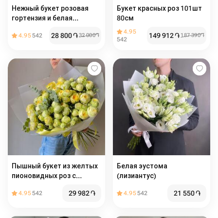
Нежный букет розовая
Букет красных роз 101шт
гортензия и белая
80см
хризантема
4.95
28 800
֏
149 912
֏
4.95
542
32 000
֏
187 390
֏
542
Пышный букет из желтых
Белая эустома
пионовидных роз с
(лизиантус)
эвкалиптом
29 982
֏
21 550
֏
4.95
542
4.95
542