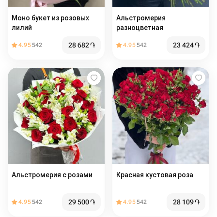
Моно букет из розовых
Альстромерия
лилий
разноцветная
28 682
֏
23 424
֏
4.95
542
4.95
542
Альстромерия с розами
Красная кустовая роза
29 500
֏
28 109
֏
4.95
542
4.95
542