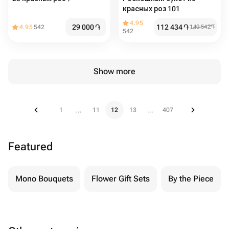
красных роз 101
4.95
29 000
֏
112 434
֏
4.95
542
140 542
֏
542
Show more
1
11
12
13
407
...
...
Featured
Mono Bouquets
Flower Gift Sets
By the Piece