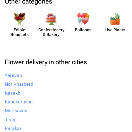
Other categories
Edible
Confect​ionery
Balloons
Live Plants
Bouquets
& Bakery
Flower delivery in other cities
Yerevan
Nor Kharberd
Kasakh
Kanakeravan
Mertsavan
Jrvej
Parakar