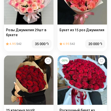
Розы Джумилия 29шт в
Букет из 15 роз Джумилия
букете
35 000
֏
20 000
֏
4.95
542
4.95
542
-
20
%
25 красных роз️🌹
Роскошный букет из