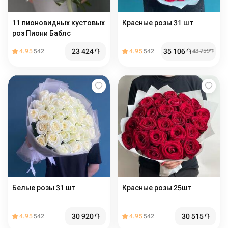
11 пионовидных кустовых
Красные розы 31 шт
роз Пиони Баблс
23 424
֏
35 106
֏
4.95
542
4.95
542
48 759
֏
Белые розы 31 шт
Красные розы 25шт
30 920
֏
30 515
֏
4.95
542
4.95
542