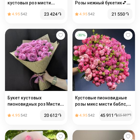
кустовых роз мисти
Розы нежный букетик💕💕
Бабблс
💕
23 424
֏
21 550
֏
4.95
542
4.95
542
-
30
%
Букет кустовых
Кустовые пионовидные
пионовидных роз Мисти
розы микс мисти баблс,
баблс 11 шт
сильва пинк
20 612
֏
45 911
֏
4.95
542
4.95
542
65 587
֏