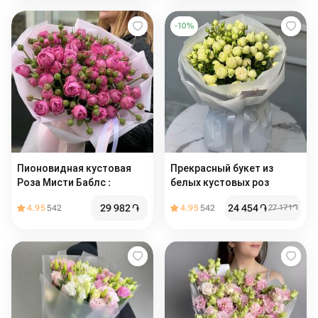
-
10
%
Пионовидная кустовая
Прекрасный букет из
Роза Мисти Баблс :
белых кустовых роз
29 982
֏
24 454
֏
4.95
542
4.95
542
27 171
֏