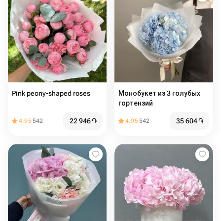
Pink peony-shaped roses
Монобукет из 3 голубых
гортензий
22 946
֏
35 604
֏
4.95
542
4.95
542