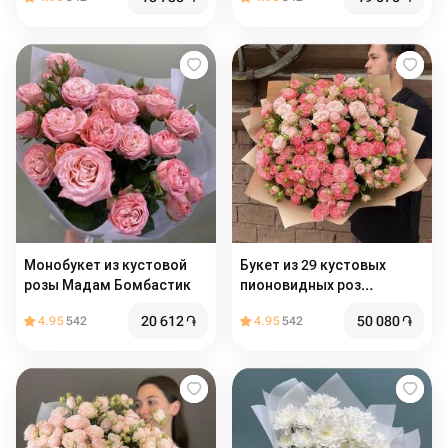
Монобукет из кустовой
Букет из 29 кустовых
розы Мадам Бомбастик
пионовидных роз
Бомбастик
20 612
֏
50 080
֏
4.95
542
4.95
542