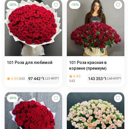
-
20
%
-
15
%
101 Роза для любимой
101 Роза красная в
корзине (премиум)
4.95
97 442
֏
143 353
֏
4.95
542
121 803
֏
168 650
֏
542
-
20
%