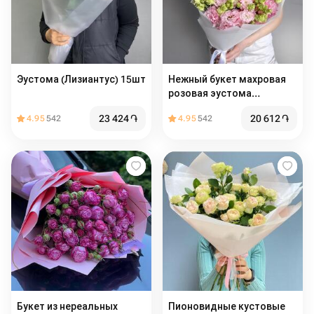
Эустома (Лизиантус) 15шт
Нежный букет махровая
розовая эустома
лизиантус
23 424
֏
20 612
֏
4.95
542
4.95
542
Букет из нереальных
Пионовидные кустовые