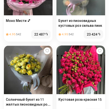
Моно Мисти 💕
Букет из пионовидных
кустовых роз сильва пинк
22 487
֏
23 424
֏
4.95
542
4.95
542
Солнечный букет из 11
Кустовая роза красная 15
желтых пионовидных роз