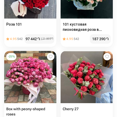
Роза 101
101 кустовая
пионовидная роза в
корзине
97 442
֏
187 390
֏
4.95
542
121 803
֏
4.95
542
-
25
%
Box with peony-shaped
Cherry 27
roses