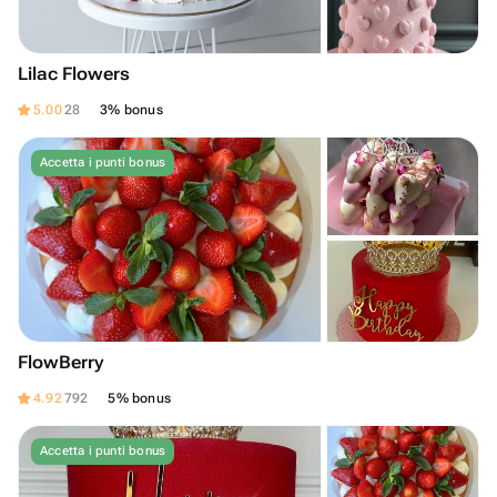
Lilac Flowers
5.00
28
3% bonus
Accetta i punti bonus
FlowBerry
4.92
792
5% bonus
Accetta i punti bonus