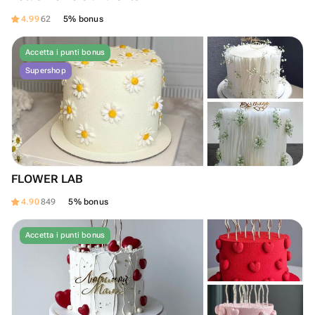
4.99
62
5% bonus
Accetta i punti bonus
Supershop
FLOWER LAB
4.90
849
5% bonus
Accetta i punti bonus