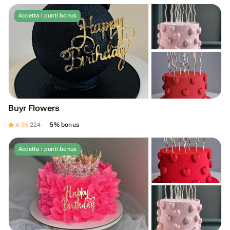
Accetta i punti bonus
Buyr Flowers
4.96
224
5% bonus
Accetta i punti bonus