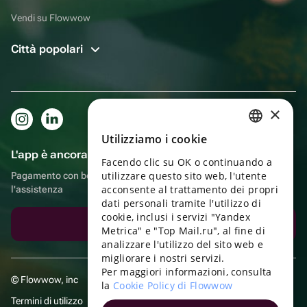
Vendi su Flowwow
Città popolari
×
Utilizziamo i cookie
RUSSIAN
L'app è ancora più comoda!
Facendo clic su OK o continuando a
ENGLISH
utilizzare questo sito web, l'utente
Pagamento con bonus, autoconsegna, comoda chat con
UKRAINIAN
acconsente al trattamento dei propri
l'assistenza
dati personali tramite l'utilizzo di
PORTUGUESE
cookie, inclusi i servizi "Yandex
Scarica l'app
Metrica" e "Top Mail.ru", al fine di
SPANISH
analizzare l'utilizzo del sito web e
migliorare i nostri servizi.
HUNGARIAN
Per maggiori informazioni, consulta
© Flowwow, inc
ITALIAN
la
Cookie Policy di Flowwow
Termini di utilizzo
FRENCH