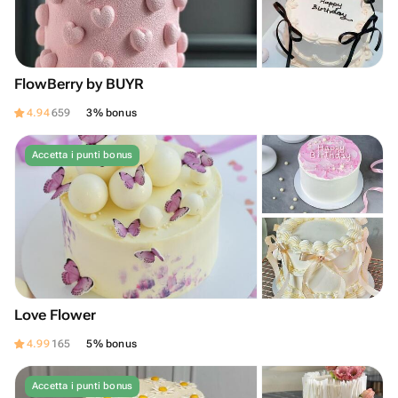
FlowBerry by BUYR
4.94
659
3% bonus
Accetta i punti bonus
Love Flower
4.99
165
5% bonus
Accetta i punti bonus