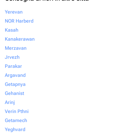
что всё будет выполнено с любовью и
безупречно, смело обращайтесь
Yerevan
именно сюда. Вы точно не пожалеете!
NOR Harberd
Kasah
Kanakerawan
Merzavan
Jrvezh
Parakar
Argavand
Getapnya
Gehanist
Arinj
Verin Pthni
Getamech
Yeghvard