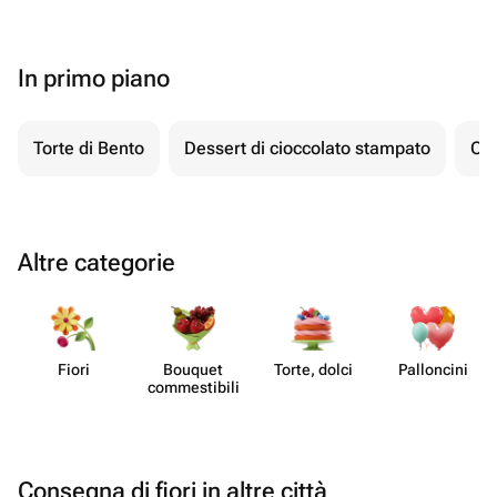
переживала. Но с самого начала
команда была постоянно на связи,
In primo piano
отвечала на все вопросы и подарила
мне полное спокойствие и уверенность
В итоге всё было даже лучше, чем я
Torte di Bento
Dessert di cioccolato stampato
Ch
могла представить! Безумно вкусный
торт, роскошные шарики, красивая
упаковка, а самое трогательное - мою
открытку с пожеланиями аккуратно
Altre categorie
переписали от руки. Папа был счастлив,
и для меня это самое главное.
Огромное спасибо за вашу
отзывчивость, профессионализм и
искреннее желание сделать праздник
Fiori
Bouquet
Torte, dolci
Pall​oncini
commes​tibili
незабываемым. От всей души
рекомендую! Если вы хотите подарить
своим близким не просто подарок, а
настоящие эмоции и быть уверенными,
Consegna di fiori in altre città