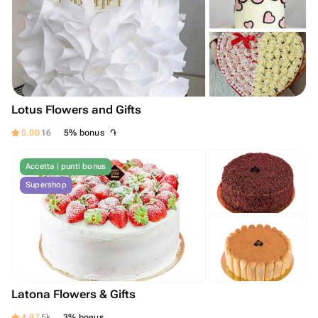
Lotus Flowers and Gifts
֏
5.00
16
5% bonus
Accetta i punti bonus
Supershop
Latona Flowers & Gifts
4.87
5k
3% bonus