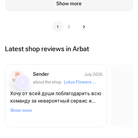
Show more
1
2
Latest shop reviews in Arbat
Sender
July 2026
about the shop
Lotus Flowers and Gifts
S
Хочу от всей души поблагодарить всю
команду за невероятный сервис и
Se
внимание к деталям! ❤️ Для меня этот
Show more
заказ был очень важным - я
оформляла его из США, чтобы
поздравить папу с днем рождения, и,
честно говоря, очень переживала. Но с