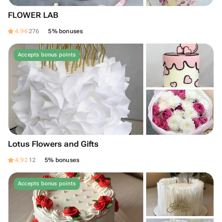
FLOWER LAB
4.96
276
5% bonuses
Accepts bonus points
Lotus Flowers and Gifts
4.92
12
5% bonuses
Accepts bonus points