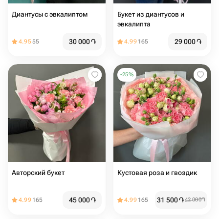
Диантусы с эвкалиптом
Букет из диантусов и
эвкалипта
30 000
֏
29 000
֏
4.95
55
4.99
165
-
25
%
Авторский букет
Кустовая роза и гвоздик
45 000
֏
31 500
֏
4.99
165
4.99
165
42 000
֏