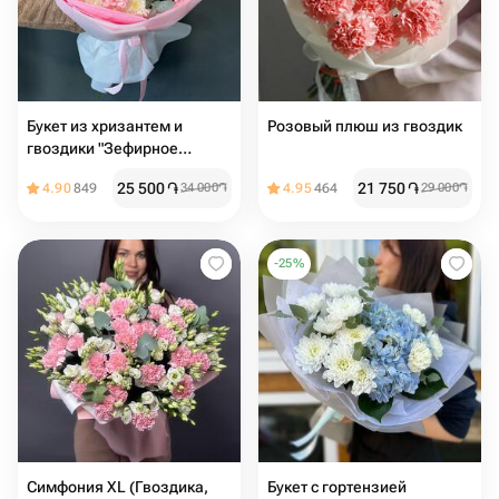
Букет из хризантем и
Розовый плюш из гвоздик
гвоздики "Зефирное
настроение"
25 500
֏
21 750
֏
4.90
849
34 000
֏
4.95
464
29 000
֏
-
25
%
Симфония XL (Гвоздика,
Букет с гортензией