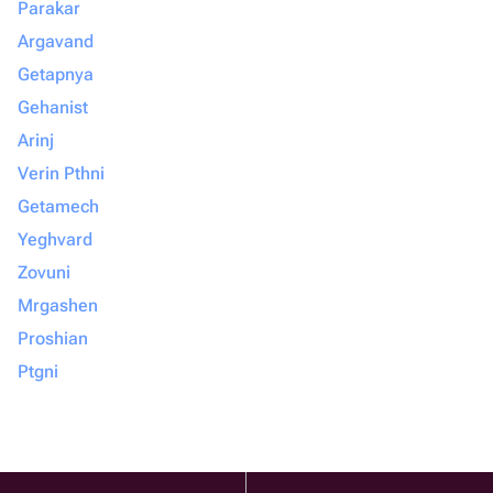
Parakar
Argavand
Getapnya
Gehanist
Arinj
Verin Pthni
Getamech
Yeghvard
Zovuni
Mrgashen
Proshian
Ptgni