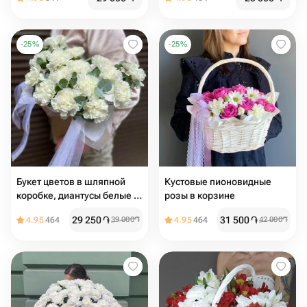
гвоздиками
-
25
%
-
25
%
Букет цветов в шляпной
Кустовые пионовидные
коробке, диантусы белые и
розы в корзине
ароматный эвкалипт
29 250
֏
31 500
֏
4.95
464
39 000
֏
4.95
464
42 000
֏