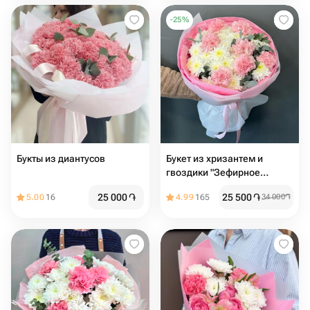
-
25
%
Букты из диантусов
Букет из хризантем и
гвоздики "Зефирное
настроение"
25 000
֏
25 500
֏
5.00
16
4.99
165
34 000
֏