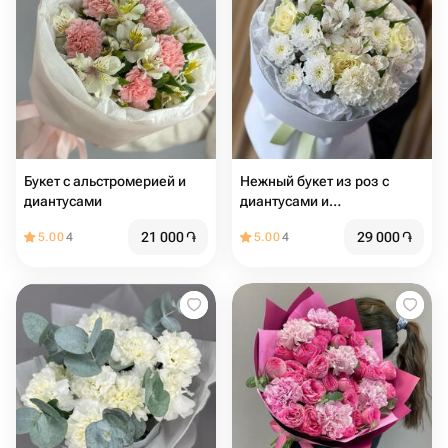
Букет с альстромерией и
Нежный букет из роз с
диантусами
диантусами и
альстромерией
21 000
֏
29 000
֏
5.00
4
5.00
4