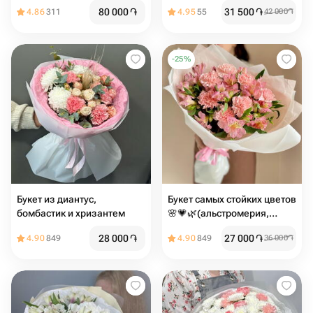
80 000
֏
31 500
֏
4.86
311
4.95
55
42 000
֏
-
25
%
Букет из диантус,
Букет самых стойких цветов
бомбастик и хризантем
🌸💗🌿(альстромерия,
диантус сортовой)
28 000
֏
27 000
֏
4.90
849
4.90
849
36 000
֏