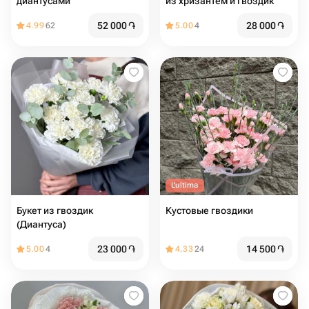
диантусами
из хризантем и гвоздик
52 000
֏
28 000
֏
4.99
62
5.00
4
L'ultima
Букет из гвоздик
Кустовые гвоздики
(Диантуса)
23 000
֏
14 500
֏
5.00
4
4.33
24