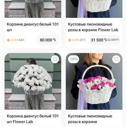
Кoрзинa диантус белый 101
Кустовые пионовидные
шт
розы в корзине Flower Lab
80 000
֏
31 500
֏
4.95
641
4.86
311
42 000
֏
-
25
%
Кoрзинa диантус белый 101
Кустовые пионовидные
шт Flower Lab
розы в корзине