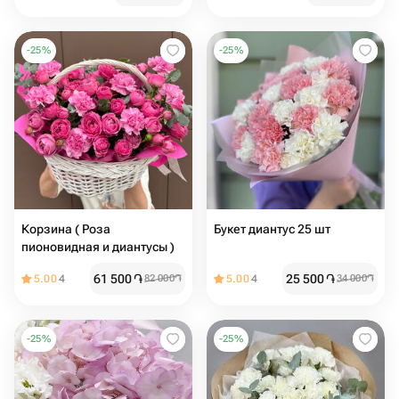
-
25
%
-
25
%
Корзина ( Роза
Букет диантус 25 шт
пионовидная и диантусы )
61 500
֏
25 500
֏
5.00
4
82 000
֏
5.00
4
34 000
֏
-
25
%
-
25
%