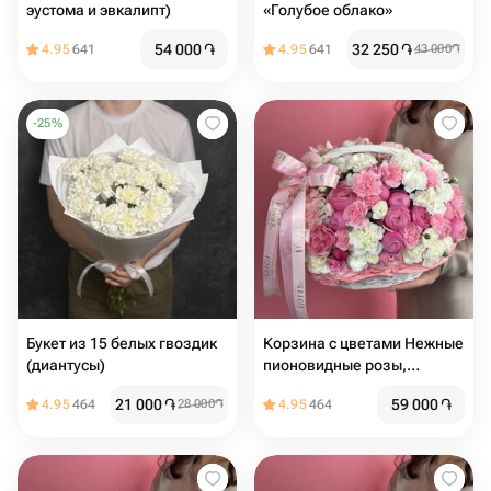
эустома и эвкалипт)
«Голубое облако»
54 000
֏
32 250
֏
4.95
641
4.95
641
43 000
֏
-
25
%
Букет из 15 белых гвоздик
Корзина с цветами Нежные
(диантусы)
пионовидные розы,
воздушые гортензии,
21 000
֏
59 000
֏
4.95
464
28 000
֏
4.95
464
ажурные диантусы белые и
розовые