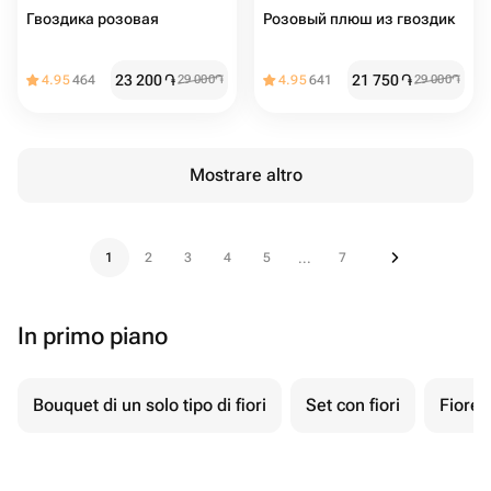
Гвоздика розовая
Розовый плюш из гвоздик
23 200
֏
21 750
֏
4.95
464
29 000
֏
4.95
641
29 000
֏
Mostrare altro
1
2
3
4
5
7
...
In primo piano
Bouquet di un solo tipo di fiori
Set con fiori
Fiore 