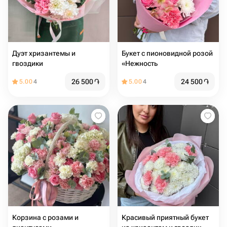
Дуэт хризантемы и
Букет с пионовидной розой
гвоздики
«Нежность
26 500
֏
24 500
֏
5.00
4
5.00
4
Корзина с розами и
Красивый приятный букет