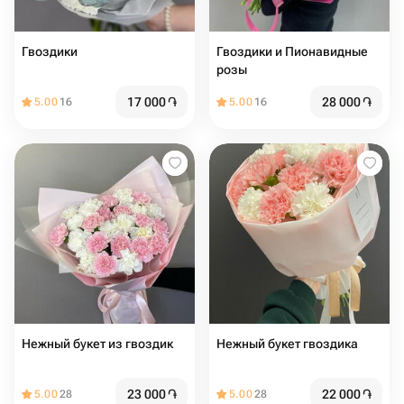
Гвоздики
Гвоздики и Пионавидные
розы
17 000
֏
28 000
֏
5.00
16
5.00
16
Нежный букет из гвоздик
Нежный букет гвоздика
23 000
֏
22 000
֏
5.00
28
5.00
28