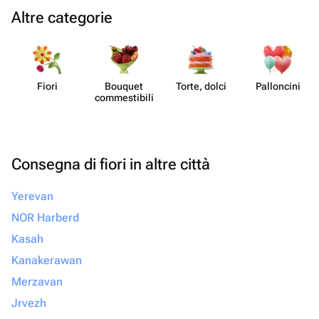
Altre categorie
Fiori
Bouquet
Torte, dolci
Pall​oncini
commes​tibili
Consegna di fiori in altre città
Yerevan
NOR Harberd
Kasah
Kanakerawan
Merzavan
Jrvezh