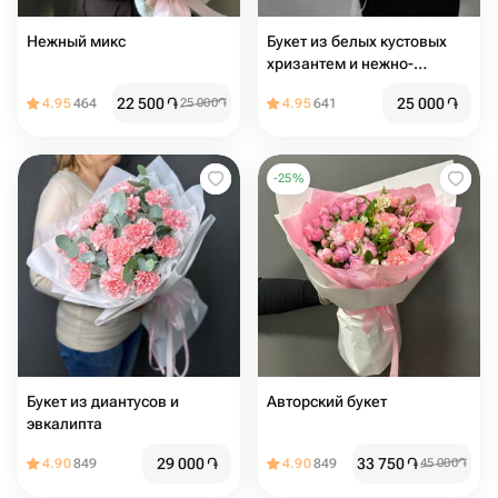
Нежный микс
Букет из белых кустовых
хризантем и нежно-
розовых гвоздик
22 500
֏
25 000
֏
4.95
464
25 000
֏
4.95
641
-
25
%
Букет из диантусов и
Авторский букет
эвкалипта
29 000
֏
33 750
֏
4.90
849
4.90
849
45 000
֏