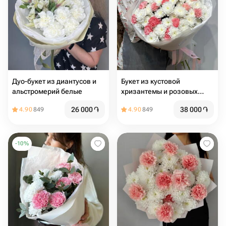
Дуо-букет из диантусов и
Букет из кустовой
альстромерий белые
хризантемы и розовых
диантусов
26 000
֏
38 000
֏
4.90
849
4.90
849
-
10
%