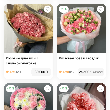
-
25
%
Розовые диантусы с
Кустовая роза и гвоздик
стильной упаковке
30 000
֏
28 500
֏
4.95
641
4.90
849
38 000
֏
-
25
%
-
25
%