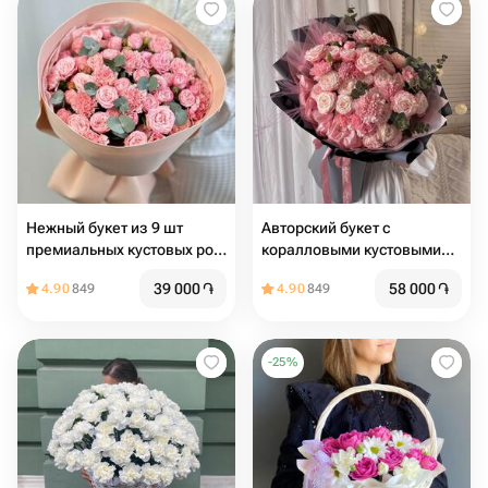
Нежный букет из 9 шт
Авторский букет с
премиальных кустовых роз
коралловыми кустовыми
и 10 шт сортовых гвоздик с
розами, диантусом,
39 000
֏
58 000
֏
4.90
849
4.90
849
эвкалиптом "Нежность"
эвкалиптом в
дизайнерской упаковке
-
25
%