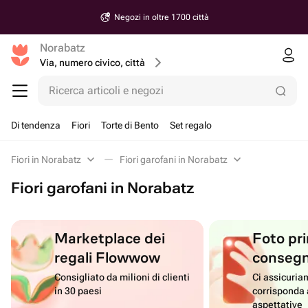
Negozi in oltre 1700 città
Norabatz
Via, numero civico, città
Ricerca articoli e negozi
Di tendenza
Fiori
Torte di Bento
Set regalo
Fiori in Norabatz
Fiori garofani in Norabatz
Fiori garofani in Norabatz
Marketplace dei
Foto pri
regali Flowwow
conseg
Consigliato da milioni di clienti
Ci assicuriam
in 30 paesi
corrisponda 
aspettative