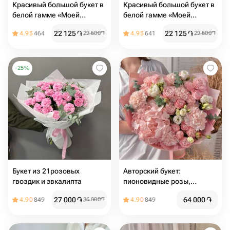
Красивый большой букет в
Красивый большой букет в
белой гамме «Моей
белой гамме «Моей
любимой маме»
любимой маме»
22 125
֏
22 125
֏
4.95
464
29 500
֏
4.95
641
29 500
֏
-
25
%
Букет из 21розовых
Авторский букет:
гвоздик и эвкалипта
пионовидные розы,
гортензия, эустома,
27 000
֏
64 000
֏
4.90
849
36 000
֏
4.90
849
диантус, эвкалипт