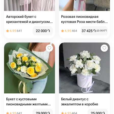
Авторский букет с
Розовая пионовидная
хризантемой и диантусом
кустовая Роза мисти баблс
🌿 размер s
с розовым диантусом и
22 000
֏
37 425
֏
4.95
641
4.95
464
49 900
֏
эвкалиптом авторский
букет
Букет с кустовыми
Белый диантус с
пионовидными желтыми
эвкалиптом в коробке
розами ,альстромерией и
29 000
֏
25 000
֏
4.95
641
4.95
464