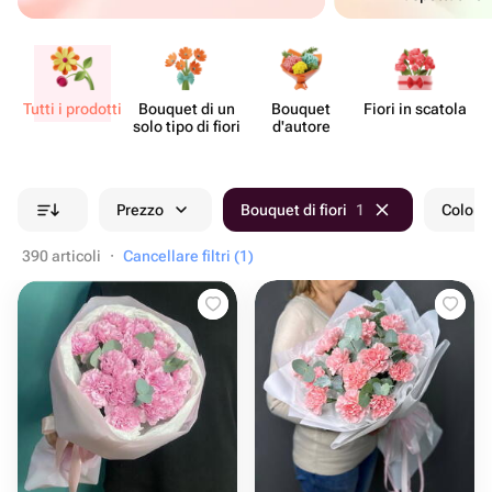
Tutti i prodotti
Bouquet di un
Bouquet
Fiori in scatola
Ce
solo tipo di fiori
d'autore
Prezzo
Bouquet di fiori
1
Colore
390 articoli
·
Cancellare filtri (1)