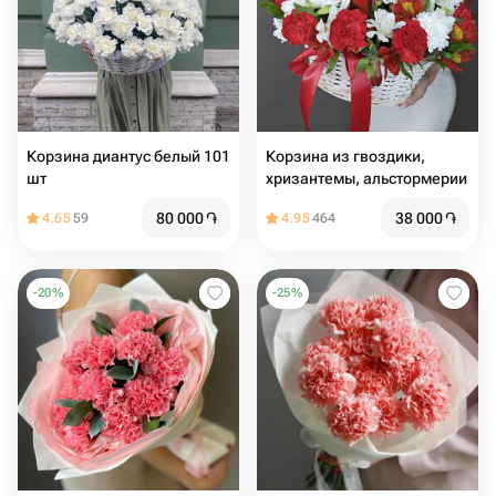
Кoрзинa диантус белый 101
Корзина из гвоздики,
шт
хризантемы, альстормерии
80 000
֏
38 000
֏
4.65
59
4.95
464
-
20
%
-
25
%