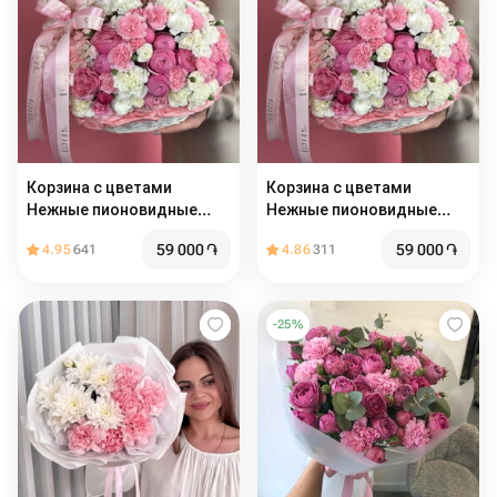
Корзина с цветами
Корзина с цветами
Нежные пионовидные
Нежные пионовидные
розы, воздушые
розы, воздушые
59 000
֏
59 000
֏
4.95
641
4.86
311
гортензии, ажурные
гортензии, ажурные
диантусы белые и
диантусы белые и
розовые
розовые
-
25
%