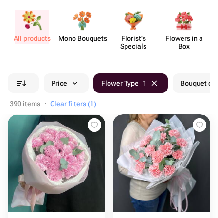
All products
Mono Bouquets
Florist's
Flowers in a
Specials
Box
Price
Flower Type
1
Bouquet col
390 items
·
Clear filters (1)