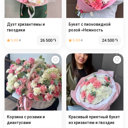
Дуэт хризантемы и
Букет с пионовидной
гвоздики
розой «Нежность
26 500
֏
24 500
֏
5.00
4
5.00
4
Корзина с розами и
Красивый приятный букет
диантусами
из хризантем и гвоздик