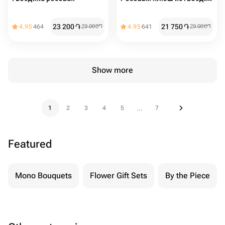
23 200
֏
21 750
֏
4.95
464
29 000
֏
4.95
641
29 000
֏
Show more
1
2
3
4
5
7
...
Featured
Mono Bouquets
Flower Gift Sets
By the Piece