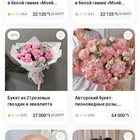
в белой гамме «Моей
в белой гамме «Моей
любимой маме»
любимой маме»
22 125
֏
22 125
֏
4.95
464
29 500
֏
4.95
641
29 500
֏
-
25
%
Букет из 21розовых
Авторский букет:
гвоздик и эвкалипта
пионовидные розы,
гортензия, эустома,
27 000
֏
64 000
֏
4.90
849
36 000
֏
4.90
849
диантус, эвкалипт