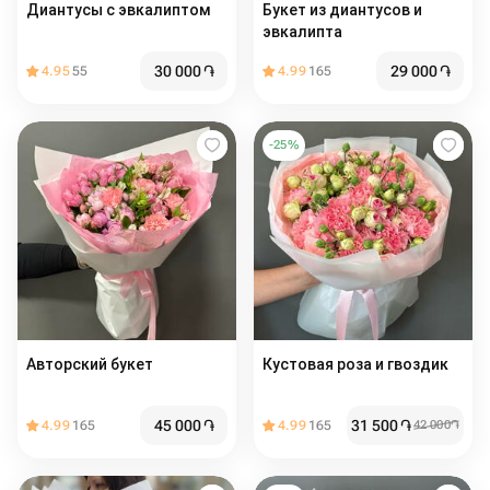
Диантусы с эвкалиптом
Букет из диантусов и
эвкалипта
30 000
֏
29 000
֏
4.95
55
4.99
165
-
25
%
Авторский букет
Кустовая роза и гвоздик
45 000
֏
31 500
֏
4.99
165
4.99
165
42 000
֏