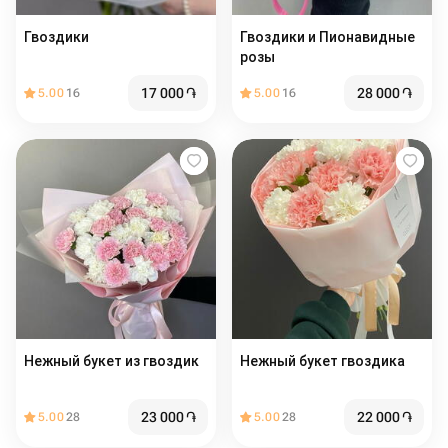
Гвоздики
Гвоздики и Пионавидные
розы
17 000
֏
28 000
֏
5.00
16
5.00
16
Нежный букет из гвоздик
Нежный букет гвоздика
23 000
֏
22 000
֏
5.00
28
5.00
28