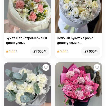
Букет с альстромерией и
Нежный букет из роз с
диантусами
диантусами и
альстромерией
21 000
֏
29 000
֏
5.00
4
5.00
4