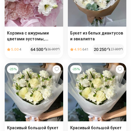
Корзина с ажурными
Букет из белых диантусов
цветами эустомы,
и эвкалипта
гортензией и кустовой
64 500
֏
20 250
֏
5.00
4
86 000
֏
4.95
641
27 000
֏
пионовидной розой
-
25
%
-
25
%
Красивый большой букет
Красивый большой букет