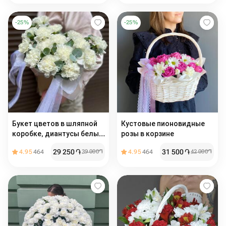
-
25
%
-
25
%
Букет цветов в шляпной
Кустовые пионовидные
коробке, диантусы белые
розы в корзине
и ароматный эвкалипт
29 250
֏
31 500
֏
4.95
464
39 000
֏
4.95
464
42 000
֏