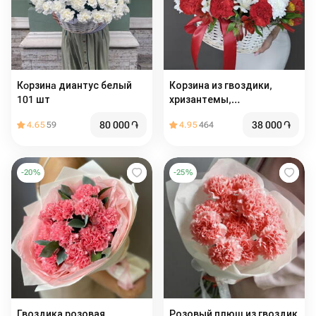
Кoрзинa диантус белый
Корзина из гвоздики,
101 шт
хризантемы,
альстормерии
80 000
֏
38 000
֏
4.65
59
4.95
464
-
20
%
-
25
%
Гвоздика розовая
Розовый плюш из гвоздик