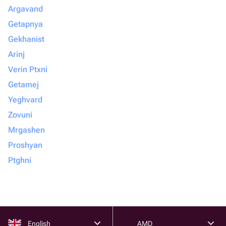
Argavand
Getapnya
Gekhanist
Arinj
Verin Ptxni
Getamej
Yeghvard
Zovuni
Mrgashen
Proshyan
Ptghni
English
AMD