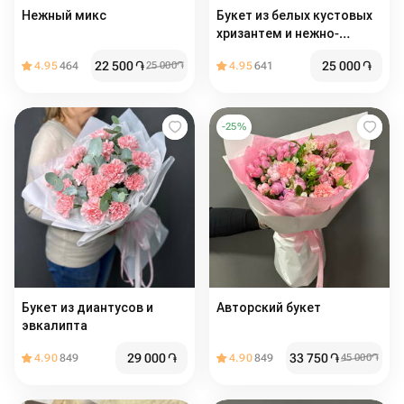
Нежный микс
Букет из белых кустовых
хризантем и нежно-
розовых гвоздик
22 500
֏
25 000
֏
4.95
464
25 000
֏
4.95
641
-
25
%
Букет из диантусов и
Авторский букет
эвкалипта
29 000
֏
33 750
֏
4.90
849
4.90
849
45 000
֏