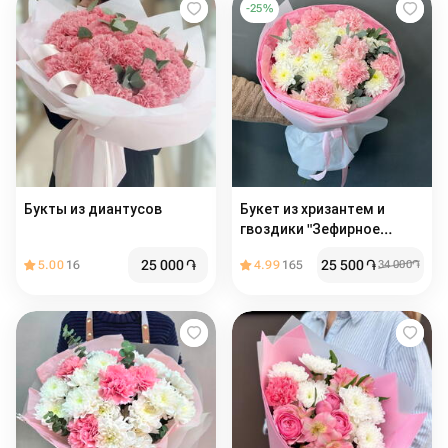
-
25
%
Букты из диантусов
Букет из хризантем и
гвоздики "Зефирное
настроение"
25 000
֏
25 500
֏
5.00
16
4.99
165
34 000
֏