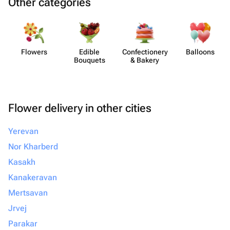
Other categories
Flowers
Edible
Confect​ionery
Balloons
Bouquets
& Bakery
Flower delivery in other cities
Yerevan
Nor Kharberd
Kasakh
Kanakeravan
Mertsavan
Jrvej
Parakar