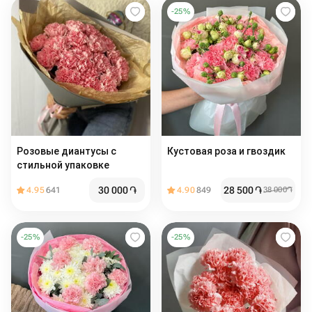
-
25
%
Розовые диантусы с
Кустовая роза и гвоздик
стильной упаковке
30 000
֏
28 500
֏
4.95
641
4.90
849
38 000
֏
-
25
%
-
25
%