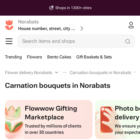
Shops in 1300+ cities
Norabats
House number, street, city or postcode
Search items and shops
Trending
Flowers
Bento Cakes
Gift Baskets & Sets
Flower delivery Norabats
Carnation bouquets in Norabats
Carnation bouquets in Norabats
Flowwow Gifting
Photo b
Marketplace
delivery
Trusted by millions of clients
We ensure yo
in over 30 countries
your expecta