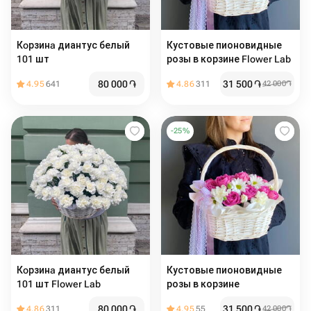
Кoрзинa диантус белый
Кустовые пионовидные
101 шт
розы в корзине Flower Lab
80 000
֏
31 500
֏
4.95
641
4.86
311
42 000
֏
-
25
%
Кoрзинa диантус белый
Кустовые пионовидные
101 шт Flower Lab
розы в корзине
80 000
֏
31 500
֏
4.86
311
4.95
55
42 000
֏