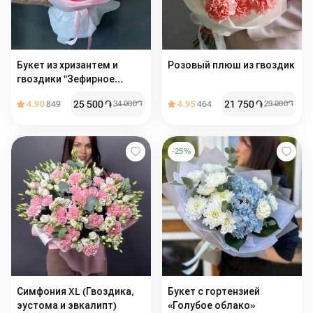
Букет из хризантем и
Розовый плюш из гвоздик
гвоздики "Зефирное
настроение"
25 500
֏
21 750
֏
4.90
849
34 000
֏
4.95
464
29 000
֏
-
25
%
Симфония XL (Гвоздика,
Букет с гортензией
эустома и эвкалипт)
«Голубое облако»