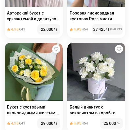
Авторский букет с
Розовая пионовидная
хризантемой и диантусом
кустовая Роза мисти
🌿 размер s
баблс с розовым
22 000
֏
37 425
֏
4.95
641
4.95
464
49 900
֏
диантусом и эвкалиптом
авторский букет
Букет с кустовыми
Белый диантус с
пионовидными желтыми
эвкалиптом в коробке
розами ,альстромерией и
29 000
֏
25 000
֏
4.95
641
4.95
464
гвоздиками