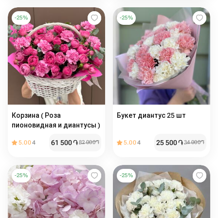
-
25
%
-
25
%
Корзина ( Роза
Букет диантус 25 шт
пионовидная и диантусы )
61 500
֏
25 500
֏
5.00
4
82 000
֏
5.00
4
34 000
֏
-
25
%
-
25
%