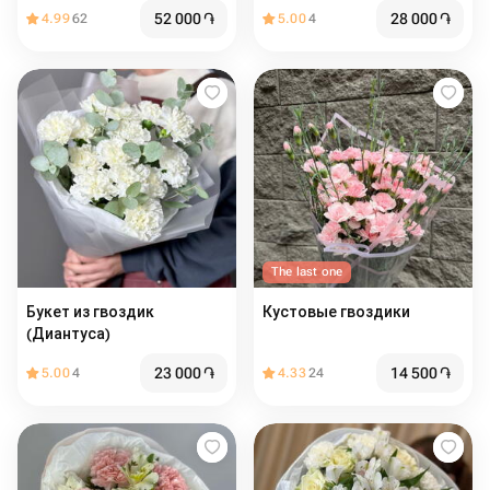
52 000
֏
28 000
֏
4.99
62
5.00
4
The last one
Букет из гвоздик
Кустовые гвоздики
(Диантуса)
23 000
֏
14 500
֏
5.00
4
4.33
24