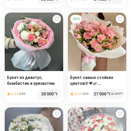
-
25
%
Букет из диантус,
Букет самых стойких
бомбастик и хризантем
цветов🌸💗🌿
(альстромерия, диантус
28 000
֏
27 000
֏
4.90
849
4.90
849
36 000
֏
сортовой)