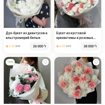
Дуо-букет из диантусов и
Букет из кустовой
альстромерий белые
хризантемы и розовых
диантусов
26 000
֏
38 000
֏
4.90
849
4.90
849
-
10
%