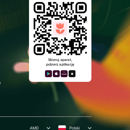
Skieruj aparat,
pobierz aplikację
n
AMD
Polski