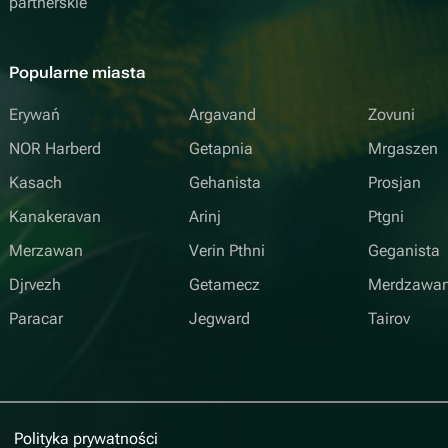
partnerskie
Popularne miasta
Erywań
Argavand
Zovuni
NOR Harberd
Getapnia
Mrgaszen
Kasach
Gehanista
Prosjan
Kanakeravan
Arinj
Ptgni
Merzawan
Verin Pthni
Geganista
Djrvezh
Getamecz
Merdzawa
Paracar
Jegward
Tairov
Polityka prywatności