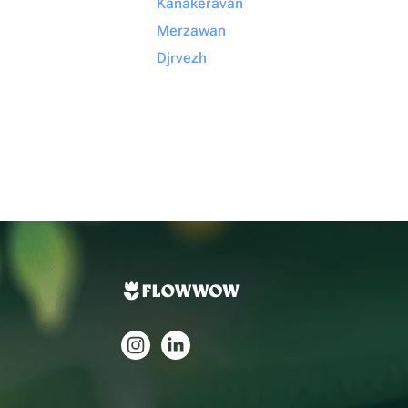
Kanakeravan
Merzawan
Djrvezh