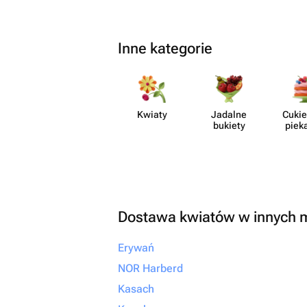
самое главное. Огром
вашу отзывчивость, п
искреннее желание сд
Inne kategorie
незабываемым. От всей души
рекомендую! Если вы х
своим близким не прос
настоящие эмоции и б
Kwiaty
Jadalne
Cukie
что всё будет выполне
bukiety
piek
безупречно, смело об
сюда. Вы точно не пож
Dostawa kwiatów w innych 
Erywań
NOR Harberd
Kasach