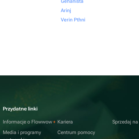
Gehanista
Arinj
Verin Pthni
Przydatne linki
Informacje o Flowwow
Kariera
Sprzedaj n
Media i programy
Centrum pomocy