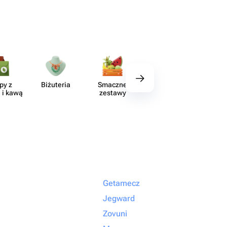
py z
Biżuteria
Smaczne
Wystrój
Akce
 i kawą
zestawy
Getamecz
Jegward
Zovuni