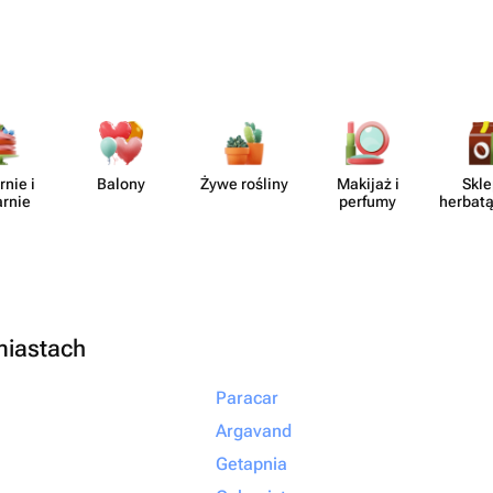
ное спасибо за
рофессионализм и
елать праздник
отите подарить
то подарок, а
ыть уверенными,
rnie i
Balony
Żywe rośliny
Makijaż i
Skle
но с любовью и
arnie
perfumy
herbatą
ращайтесь именно
алеете!
miastach
Paracar
Argavand
Getapnia