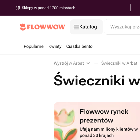
Sklepy w ponad 1700 miastach
Katalog
Wyszukaj prz
Popularne
Kwiaty
Ciastka bento
Wystrój w Arbat
Świeczniki w Arbat
Świeczniki w
Flowwow rynek
prezentów
Ufają nam miliony klientów w
ponad 30 krajach