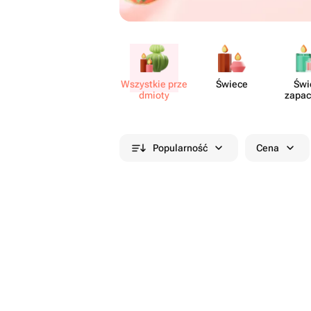
Wszystkie prze​
Świece
Świ
dmioty
zapa
Popularność
Cena