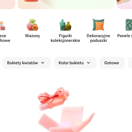
ece
Wazony
Figurki
Dekor​acyjne
Panele 
chowe
kolekcjon​erskie
poduszki
Bukiety kwiatów
Kolor bukietu
Gotowe