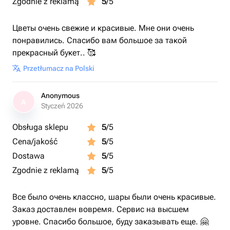
Zgodnie z reklamą
5
/5
Цветы очень свежие и красивые. Мне они очень
понравились. Спасибо вам большое за такой
прекрасный букет.. 🥰
Przetłumacz na Polski
Anonymous
A
Styczeń 2026
Obsługa sklepu
5
/5
Cena/jakość
5
/5
Dostawa
5
/5
Zgodnie z reklamą
5
/5
Все было очень классно, шары были очень красивые.
Заказ доставлен вовремя. Сервис на высшем
уровне. Спасибо большое, буду заказывать еще. 🤗