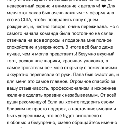
невероятный сервис и внимание к деталям! ❤️ Для
меня этот заказ был очень важным - я оформляла
его из США, чтобы поздравить папу с днем
рождения, и, честно говоря, очень переживала. Но с
самого начала команда была постоянно на связи,
отвечала на все вопросы и подарила мне полное
спокойствие и уверенность В итоге всё было даже
лучше, чем я могла представить! Безумно вкусный
торт, роскошные шарики, красивая упаковка, а
самое трогательное - мою открытку с пожеланиями
аккуратно переписали от руки. Папа был счастлив, и
для меня это самое главное. Огромное спасибо за
вашу отзывчивость, профессионализм и искреннее
желание сделать праздник незабываемым. От всей
души рекомендую! Если вы хотите подарить своим
близким не просто подарок, а настоящие эмоции и
быть уверенными, что всё будет выполнено с
любовью и безупречно, смело обращайтесь именно