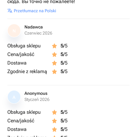
сюда. Вы точно не пожалеете!
Przetłumacz na Polski
Nadawca
N
Czerwiec 2026
Obsługa sklepu
5
/5
Cena/jakość
5
/5
Dostawa
5
/5
Zgodnie z reklamą
5
/5
Anonymous
A
Styczeń 2026
Obsługa sklepu
5
/5
Cena/jakość
5
/5
Dostawa
5
/5