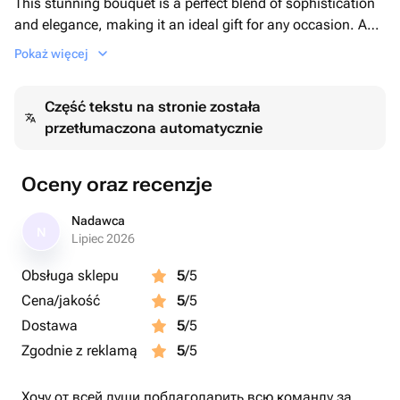
This stunning bouquet is a perfect blend of sophistication
and elegance, making it an ideal gift for any occasion. Add
a touch of charm to your celebrations with this divine
Pokaż więcej
creation.
Część tekstu na stronie została
przetłumaczona automatycznie
Oceny oraz recenzje
Nadawca
N
Lipiec 2026
Obsługa sklepu
5
/5
Cena/jakość
5
/5
Dostawa
5
/5
Zgodnie z reklamą
5
/5
Хочу от всей души поблагодарить всю команду за