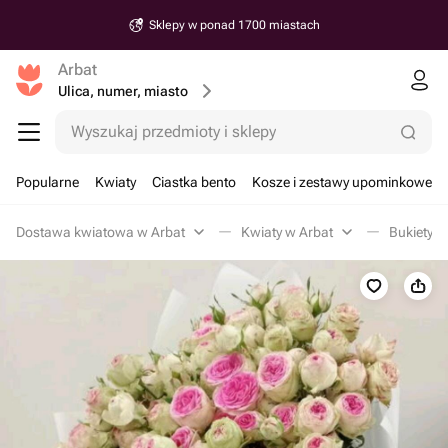
Sklepy w ponad 1700 miastach
Arbat
Ulica, numer, miasto
Wyszukaj przedmioty i sklepy
Popularne
Kwiaty
Ciastka bento
Kosze i zestawy upominkowe
Dostawa kwiatowa w Arbat
Kwiaty w Arbat
Bukiety z