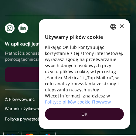
×
Używamy plików cookie
RUSSIAN
W aplikacji jest to jeszcze wygodniejsze!
Klikając OK lub kontynuując
ENGLISH
korzystanie z tej strony internetowej,
Płatność z bonusami, samodzielna dostawa, wygodny czat z
UKRAINIAN
wyrażasz zgodę na przetwarzanie
pomocą techniczną
swoich danych osobowych przy
PORTUGUESE
użyciu plików cookie, w tym usług
Pobierz aplikację
„Yandex Metrica” i „Top Mail.ru”, w
SPANISH
celu analizy korzystania ze strony i
ulepszania naszych usług.
HUNGARIAN
Więcej informacji znajdziesz w
© Flowwow, inc
ITALIAN
Polityce plików cookie Flowwow
Warunki użytkowania
FRENCH
OK
Polityka prywatności
TURKISH
GERMAN