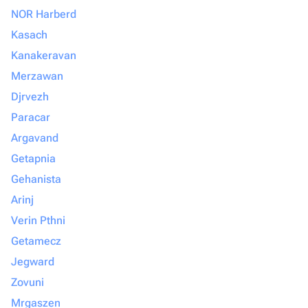
NOR Harberd
Kasach
Kanakeravan
Merzawan
Djrvezh
Paracar
Argavand
Getapnia
Gehanista
Arinj
Verin Pthni
Getamecz
Jegward
Zovuni
Mrgaszen