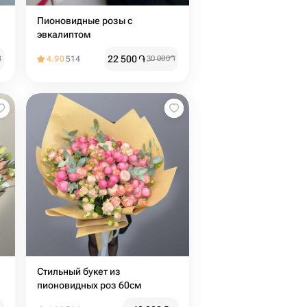
Пионовидные розы с
эвкалиптом
22 500
֏
֏
4.90
514
30 000
֏
Стильный букет из
пионовидных роз 60см