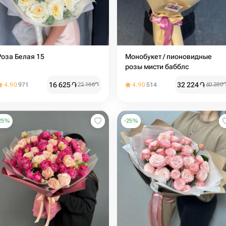
Роза Белая 15
Монобукет / пионовидные
розы мисти бабблс
16 625
֏
32 224
֏
4.90
971
22 166
֏
4.90
514
40 280
25
%
-
25
%