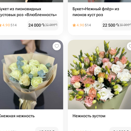
Букет из пионовидных
Букет«Нежный флёр» из
кустовых роз «Влюбленность»
пионов куст роз
24 000
֏
22 500
֏
4.90
514
32 000
֏
4.90
514
30 000
Снежная нежность
Нежность эустом