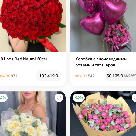
101 роз Red Naumi 60см
Коробка с пионовидными
розами и сет шаров
"Идеальное комбо"
103 419
֏
50 195
֏
4.90
971
4.95
542
66 926
25
%
-
20
%