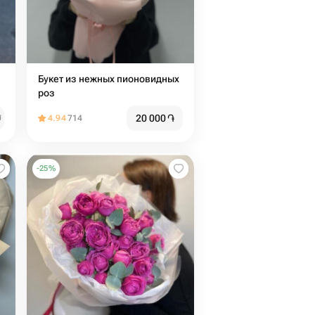
Букет из нежных пионовидных
роз
20 000
֏
֏
4.94
714
-
25
%