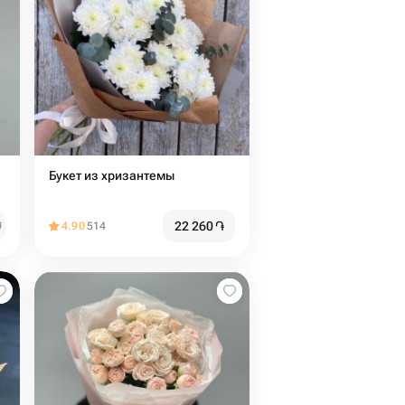
Букет из хризантемы
22 260
֏
֏
4.90
514