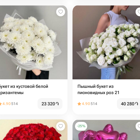
Букет из кустовой белой
Пышный букет из
хризантемы
пионовидных роз 21
23 320
֏
40 280
֏
4.90
514
4.90
514
-
25
%