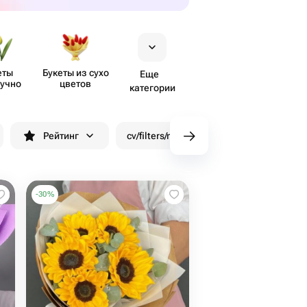
еты
Букеты из сухо​
Еще
учно
цветов
категории
Рейтинг
cv/filters/name_fast_delivery
Скид
-
30
%