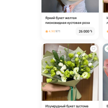
Яркий букет желтая
пионовидная кустовая роза
26 000
֏
4.90
971
-
Изумрудный букет эустома