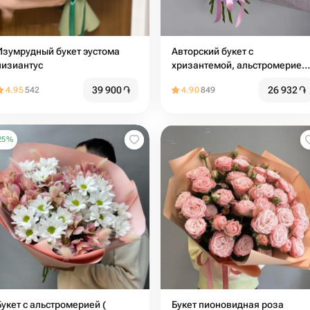
Изумрудный букет эустома
Авторский букет с
лизиантус
хризантемой, альстромерией
и хлопком
39 900
֏
26 932
֏
4.95
542
4.90
849
25
%
Букет с альстромерией (
Букет пионовидная роза