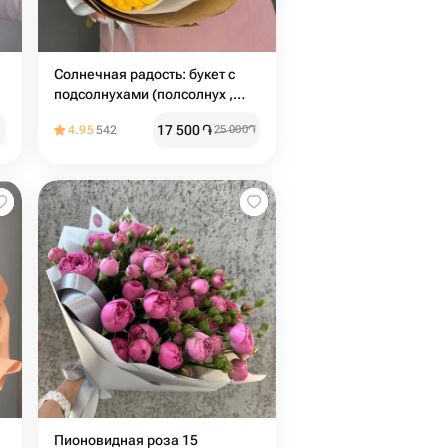
Солнечная радость: букет с
подсолнухами (полсолнух ,
букет , гелиантус )
17 500
֏
4.95
542
25 000
֏
Пионовидная роза 15