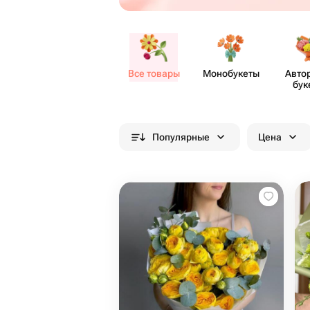
Все товары
Моно​букеты
Авто
бук
Популярные
Цена