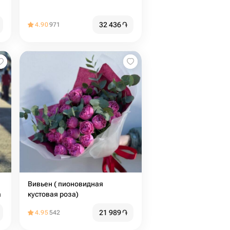
32 436
֏
4.90
971
Вивьен ( пионовидная
а
кустовая роза)
21 989
֏
4.95
542