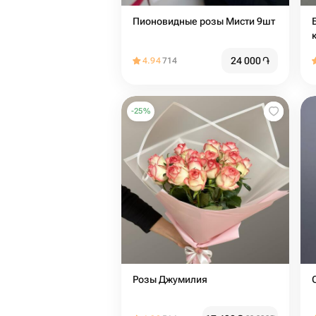
Пионовидные розы Мисти 9шт
24 000
֏
4.94
714
-
25
%
Розы Джумилия