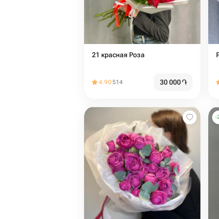
21 красная Роза
30 000
֏
4.90
514
-