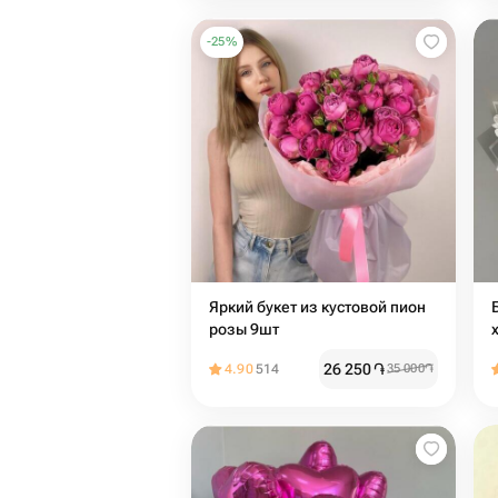
-
25
%
Яркий букет из кустовой пион
розы 9шт
26 250
֏
4.90
514
35 000
֏