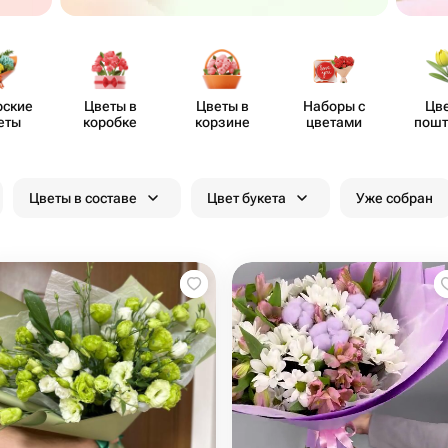
рские
Цветы в
Цветы в
Наборы с
Цв
еты
коробке
корзине
цветами
пошт
Цветы в составе
Цвет букета
Уже собран