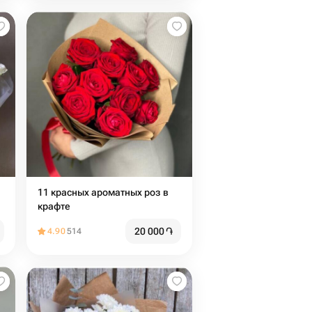
11 красных ароматных роз в
крафте
20 000
֏
4.90
514