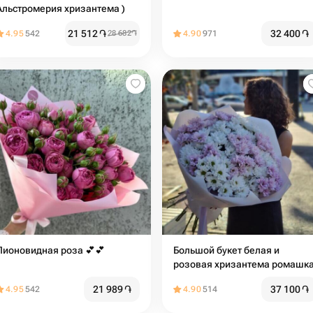
Альстромерия хризантема )
21 512
֏
32 400
֏
4.95
542
28 682
֏
4.90
971
Пионовидная роза 💕💕
Большой букет белая и
розовая хризантема ромашк
21 989
֏
37 100
֏
4.95
542
4.90
514