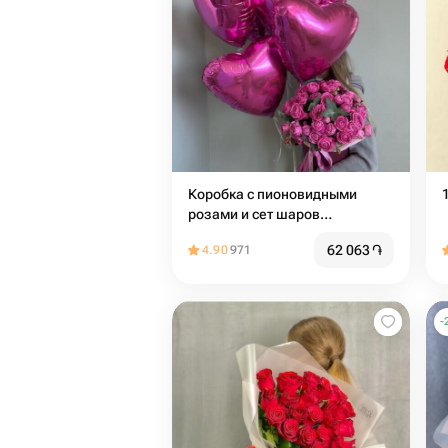
Коробка с пионовидными
розами и сет шаров
"Идеальное комбо"
62 063
֏
4.90
971
-