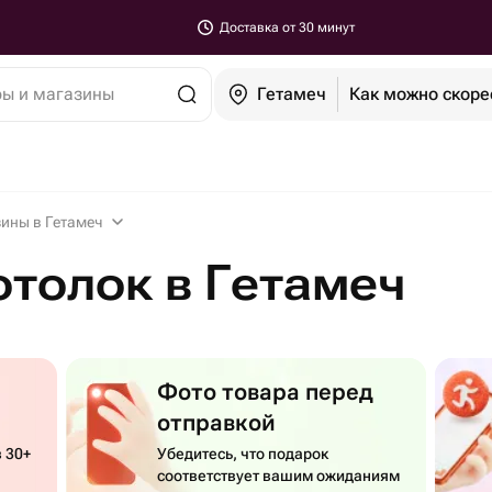
Доставка от 30 минут
ры и магазины
Гетамеч
Как можно скоре
ины в Гетамеч
толок в Гетамеч
Фото товара перед
отправкой
 30+
Убедитесь, что подарок
соответствует вашим ожиданиям