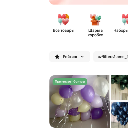
Все товары
Шары в
Наборы
коробке
Рейтинг
cv/filters/name_
Принимает бонусы