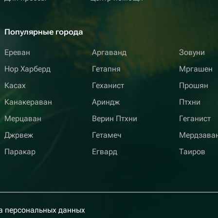
Популярные города
Ереван
Аргаванд
Зовуни
Нор Харберд
Гетапня
Мргашен
Касах
Геханист
Прошян
Канакераван
Ариндж
Птхни
Мерцаван
Верин Птхни
Геганист
Джрвеж
Гетамеч
Мердзава
Паракар
Егвард
Таиров
а персональных данных