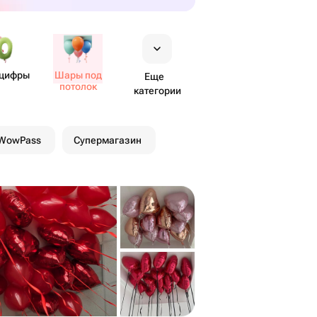
цифры
Шары под
Еще
потолок
категории
 WowPass
Супермагазин