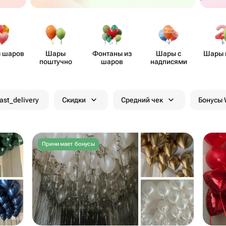
 шаров
Шары
Фонтаны из
Шары с
Шары 
поштучно
шаров
надписями
fast_delivery
Скидки
Средний чек
Бонусы
Принимает бонусы