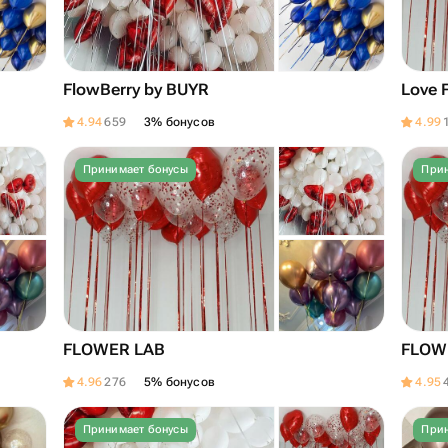
FlowBerry by BUYR
Love 
4.94
659
3% бонусов
4.99
Принимает бонусы
Прин
FLOWER LAB
FLOW
4.96
276
5% бонусов
4.95
Принимает бонусы
Прин