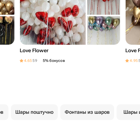
Love Flower
Love 
4.65
59
5% бонусов
4.95
ов
Шары поштучно
Фонтаны из шаров
Шары 