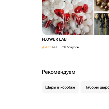
FLOWER LAB
4.95
641
5% бонусов
Рекомендуем
Шары в коробке
Наборы шар