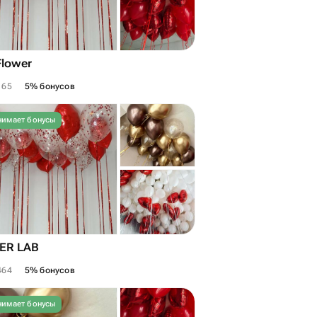
Flower
165
5% бонусов
имает бонусы
ER LAB
464
5% бонусов
имает бонусы