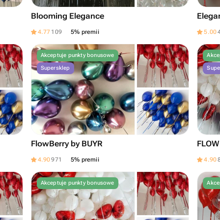
Blooming Elegance
Elega
4.77
109
5% premii
5.00
Akceptuje punkty bonusowe
Akce
Supersklep
Supe
FlowBerry by BUYR
FLOW
4.90
971
5% premii
4.90
Akceptuje punkty bonusowe
Akce