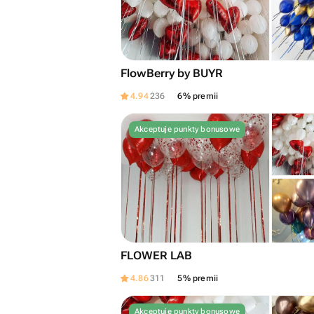
FlowBerry by BUYR
4.94
236
6% premii
Akceptuje punkty bonusowe
FLOWER LAB
4.86
311
5% premii
Akceptuje punkty bonusowe