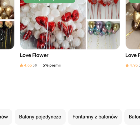
Love Flower
Love 
4.65
59
5% premii
4.95
nów
Balony pojedynczo
Fontanny z balonów
Balon