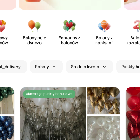
tawy
Balony poje​
Fontanny z
Balony z
Balo
onów
dynczo
balonów
napisami
kształc
st_delivery
Rabaty
Średnia kwota
Punkty 
Akceptuje punkty bonusowe