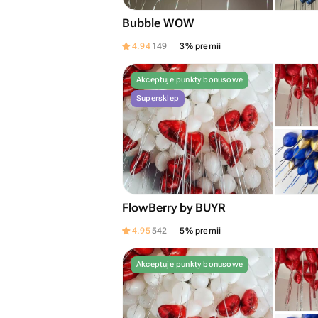
Bubble WOW
4.94
149
3% premii
Akceptuje punkty bonusowe
Supersklep
FlowBerry by BUYR
4.95
542
5% premii
Akceptuje punkty bonusowe