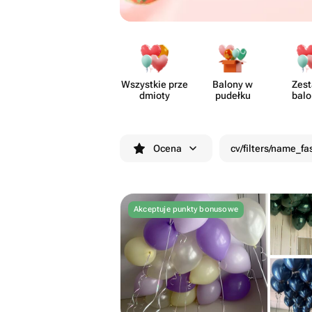
Wszystkie prze​
Balony w
Zes
dmioty
pudełku
bal
Ocena
cv/filters/name_fa
Akceptuje punkty bonusowe