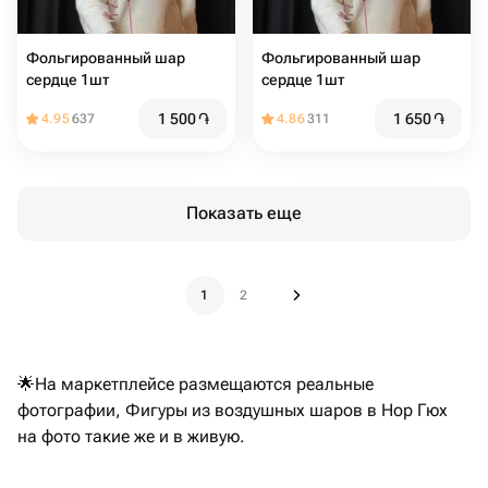
Фольгированный шар
Фольгированный шар
сердце 1шт
сердце 1шт
1 500
֏
1 650
֏
4.95
637
4.86
311
Показать еще
1
2
🌟На маркетплейсе размещаются реальные
фотографии, Фигуры из воздушных шаров в Нор Гюх
на фото такие же и в живую.