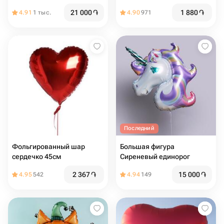
21 000
֏
1 880
֏
4.91
1 тыс.
4.90
971
Последний
Фольгированный шар
Большая фигура
сердечко 45см
Сиреневый единорог
2 367
֏
15 000
֏
4.95
542
4.94
149