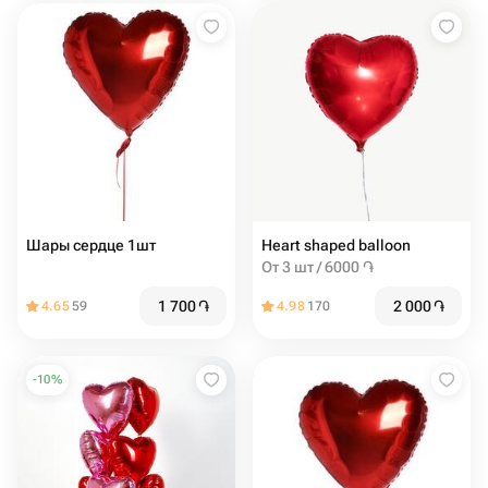
Шары сердце 1шт
Heart shaped balloon
От 3 шт / 6000 ֏
1 700
֏
2 000
֏
4.65
59
4.98
170
-
10
%