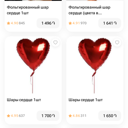
Фольгированный шар
Фольгированный шар
сердце 1шт
сердце (цвета в
ассортименте)
1 496
֏
1 641
֏
4.90
845
4.91
970
Шары сердце 1шт
Шары сердце 1шт
1 700
֏
1 650
֏
4.95
637
4.86
311