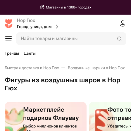
Магазины в 1300+ городах
Нор Гюх
Город, улица, дом
Найти товары и магазины
Тренды
Цветы
Быстрая доставка в Нор Гюх
Воздушные шарики в Нор Гюх
Фигуры из воздушных шаров в Нор
Гюх
Маркетплейс
Фото т
подарков Флаувау
отправ
Выбор миллионов клиентов
Убедитесь, 