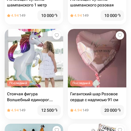
шампанского 1 метр
шампанского розовая
10 000
֏
10 000
֏
4.94
149
4.94
149
Последний
Последний
Стоячая фигура
Гигантский шар Розовое
Волшебный единорог
сердце с надписью 91 см
139см
12 500
֏
20 000
֏
4.94
149
4.94
149