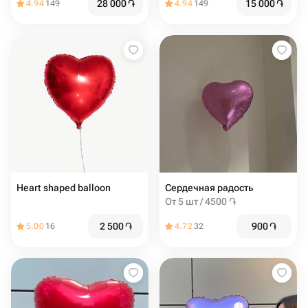
28 000
֏
15 000
֏
4.94
149
4.94
149
Heart shaped balloon
Сердечная радость
От 5 шт / 4500 ֏
2 500
֏
900
֏
5.00
16
4.72
32