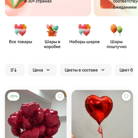
в 30+ странах
соответств
ожиданиям
Все товары
Шары в
Наборы шаров
Шары
коробке
поштучно
Цена
Цветы в составе
Цвет бук
-
25
%