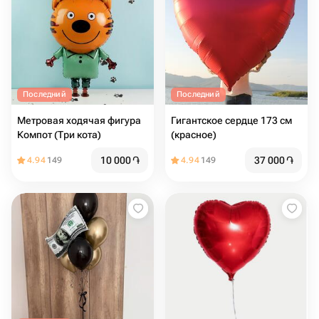
Последний
Последний
Метровая ходячая фигура
Гигантское сердце 173 см
Компот (Три кота)
(красное)
10 000
֏
37 000
֏
4.94
149
4.94
149