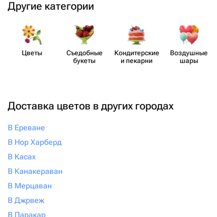
Другие категории
Цветы
Съедобные
Кондит​ерские
Воздушные
букеты
и пекарни
шары
Доставка цветов в других городах
В Ереване
В Нор Харберд
В Касах
В Канакераван
В Мерцаван
В Джрвеж
В Паракар