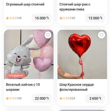
Огромный шар стоячий
Стоячий шар-рак с
кружками пива
15 000
֏
12 000
֏
4.94
149
4.94
149
Последний
Веселый зайчик с 10
Шар Красное сердце
шарами
фольгированный
22 000
֏
2 650
֏
4.94
149
4.96
224