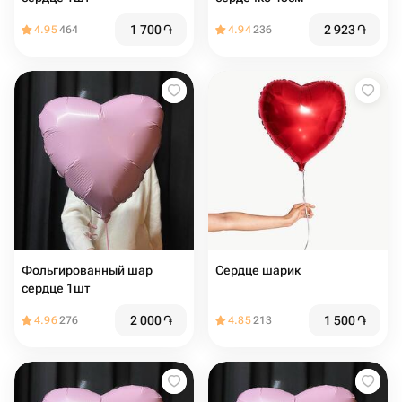
1 700
֏
2 923
֏
4.95
464
4.94
236
Фольгированный шар
Сердце шарик
сердце 1шт
2 000
֏
1 500
֏
4.96
276
4.85
213