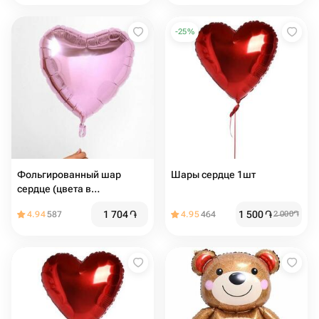
-
25
%
Фольгированный шар
Шары сердце 1шт
сердце (цвета в
ассортименте)
1 704
֏
1 500
֏
4.94
587
4.95
464
2 000
֏