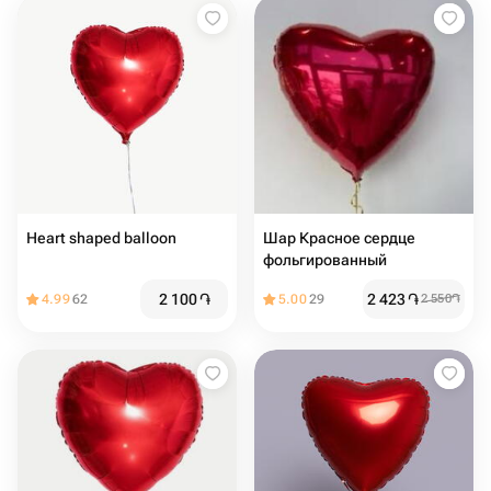
Heart shaped balloon
Шар Красное сердце
фольгированный
2 100
֏
2 423
֏
4.99
62
5.00
29
2 550
֏