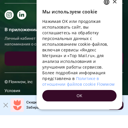
×
Мы используем сookie
RUSSIAN
Нажимая ОК или продолжая
ENGLISH
использовать сайт, вы
В приложении еще удобнее!
UKRAINIAN
соглашаетесь на обработку
персональных данных с
Личный кабинет получателя, больше бонусов за покупки и
PORTUGUESE
использованием cookie-файлов,
напоминания о событиях
включая сервисы «Яндекс
SPANISH
Метрика» и «Top Mail.ru», для
Скачать приложение
анализа использования и
HUNGARIAN
улучшения работы сервисов.
ITALIAN
Более подробная информация
представлена в
Политике в
FRENCH
© Flowwow, inc
отношении файлов cookie Flowwow
TURKISH
Условия
OK
GERMAN
Обработка персональных данных
Скидка 20% на первый заказ!
Открыть
Забирайте промокод в приложении!
POLISH