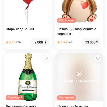
Последний
Шары сердце 1шт
Летающий шар Мишка с
сердцем
2 000
֏
13 000
֏
4.96
276
4.94
149
Товар для взрослых
Последний
Последний
Летающая бутылка
Летающая бутылка