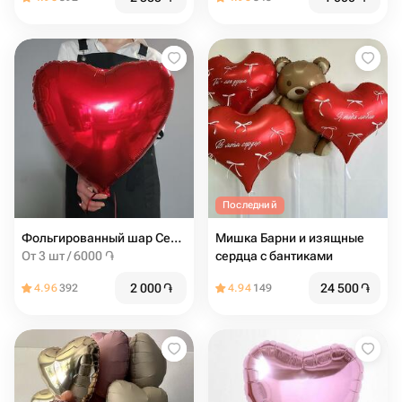
Последний
Фольгированный шар Сердце с гелием
Мишка Барни и изящные
От 3 шт / 6000 ֏
сердца с бантиками
2 000
֏
24 500
֏
4.96
392
4.94
149