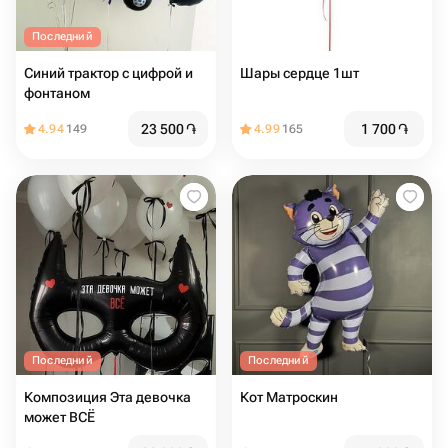
Последний
Синий трактор с цифрой и
Шары сердце 1шт
фонтаном
23 500
֏
1 700
֏
4.94
149
4.99
165
Последний
Последний
Композиция Эта девочка
Кот Матроскин
может ВСЁ