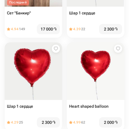
Последний
Сет "Банкир"
Шар 1 сердце
17 000
֏
2 300
֏
4.94
149
4.39
22
Шар 1 сердце
Heart shaped balloon
2 300
֏
2 000
֏
4.29
25
4.99
62