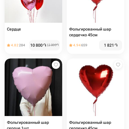
Сердце
Фольгированный шар
сердечко 45см
10 800
֏
1 821
֏
4.82
284
12 000
֏
4.94
659
Фольгированный шар
Фольгированный шар
сердце 1шт
сердечко 45см