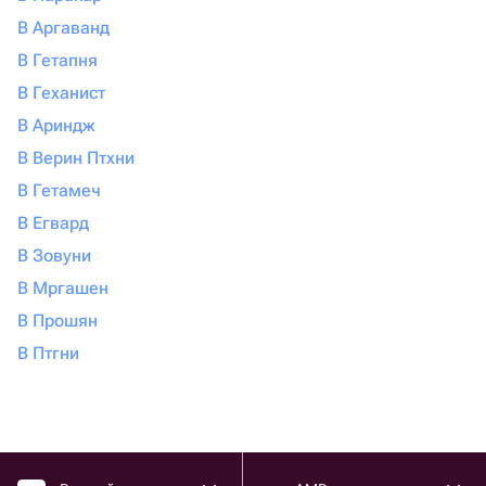
В Аргаванд
В Гетапня
В Геханист
В Ариндж
В Верин Птхни
В Гетамеч
В Егвард
В Зовуни
В Мргашен
В Прошян
В Птгни