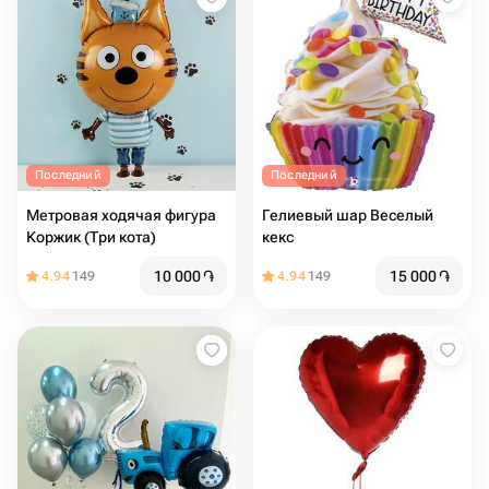
Последний
Последний
Метровая ходячая фигура
Гелиевый шар Веселый
Коржик (Три кота)
кекс
10 000
֏
15 000
֏
4.94
149
4.94
149