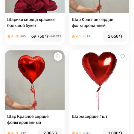
Шарики сердца красные
Шар Красное сердце
большой букет
фольгированный
69 750
֏
2 650
֏
4.90
845
93 000
֏
4.90
514
Шар Красное сердце
Шары сердце 1шт
фольгированный
2 385
֏
1 000
֏
4.96
392
4.90
845