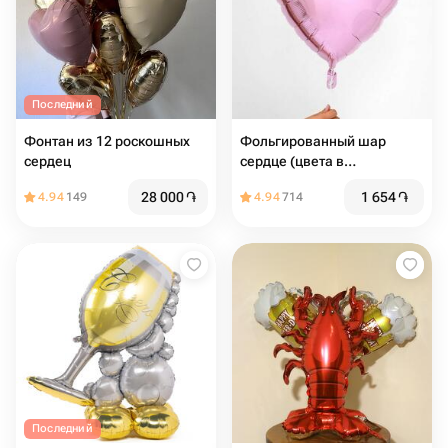
Последний
Фонтан из 12 роскошных
Фольгированный шар
сердец
сердце (цвета в
ассортименте)
28 000
֏
1 654
֏
4.94
149
4.94
714
Последний