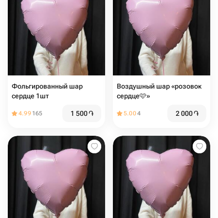
Фольгированный шар
Воздушный шар «розовок
сердце 1шт
сердце🩷»
1 500
֏
2 000
֏
4.99
165
5.00
4