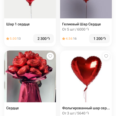
Шар 1 сердце
Гелиевый Шар Сердце
От 5 шт / 6000 ֏
2 300
֏
1 200
֏
5.00
13
4.56
16
Сердце
Фольгированный шар сердечко 45см
От 3 шт / 5640 ֏