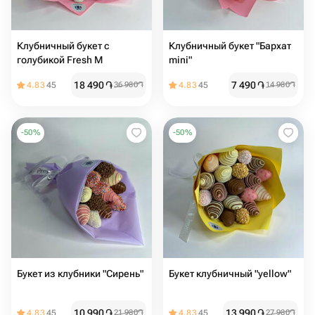
Клубничный букет с
Клубничный букет "Бархат
голубикой Fresh M
mini"
18 490
֏
7 490
֏
4.83
45
36 980
֏
4.83
45
14 980
֏
-
50
%
-
50
%
Букет из клубники "Сирень"
Букет клубничный "yellow"
10 990
֏
13 990
֏
4.83
45
21 980
֏
4.83
45
27 980
֏