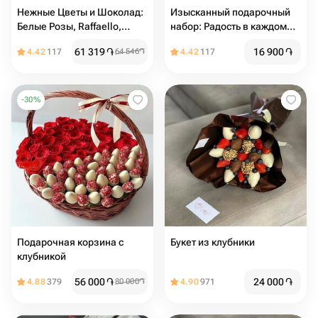
Нежные Цветы и Шоколад:
Изысканный подарочный
Белые Розы, Raffaello,
набор: Радость в каждом
Kinder и Merci
мгновении
61 319
֏
16 900
֏
4.42
117
64 546
֏
4.42
117
-
30
%
Подарочная корзина с
Букет из клубники
клубникой
56 000
֏
24 000
֏
4.88
379
80 000
֏
4.90
971