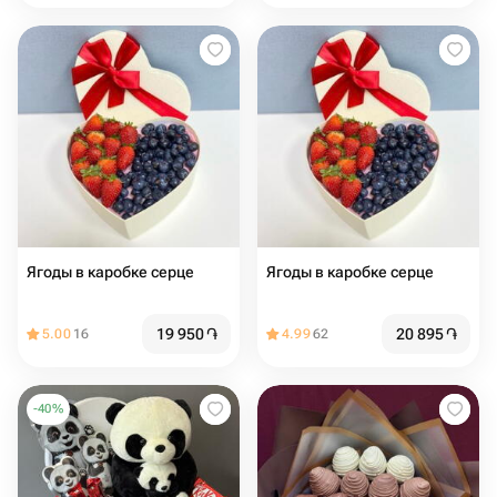
Ягоды в каробке серце
Ягоды в каробке серце
19 950
֏
20 895
֏
5.00
16
4.99
62
-
40
%