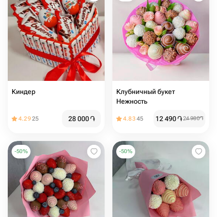
Киндер
Клубничный букет
Нежность
28 000
֏
12 490
֏
4.29
25
4.83
45
24 980
֏
-
50
%
-
50
%