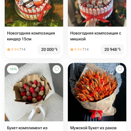
Новогодняя композиция
Новогодняя композиция с
киндер 15см
мишкой
20 000
֏
20 948
֏
4.94
714
4.94
714
-
15
%
Букет комплимент из
Мужской Букет из раков