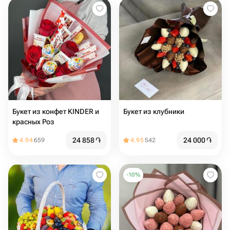
Букет из конфет KINDER и
Букет из клубники
красных Роз
24 858
֏
24 000
֏
4.94
659
4.95
542
-
10
%