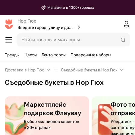
Магазины в 1300+ городах
Нор Гюх
Введите город, улицу и дом доставки
Найти товары и магазины
Тренды
Цветы
Бенто-торты
Подарочные наборы
Доставка в Нор Гюх
Съедобные букеты в Нор Гюх
Съедобные букеты в Нор Гюх
Маркетплейс
Фото т
подарков Флаувау
отправ
Выбор миллионов клиентов
Убедитесь, 
в 30+ странах
соответств
ожиданиям