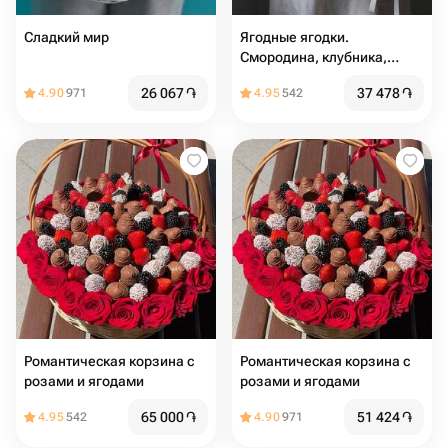
Сладкий мир️
Ягодные ягодки.
Смородина, клубника,
малина и голубика,
26 067
֏
37 478
֏
4.90
971
4.95
542
подарок
Романтическая корзина с
Романтическая корзина с
розами и ягодами
розами и ягодами
65 000
֏
51 424
֏
4.95
542
4.90
971