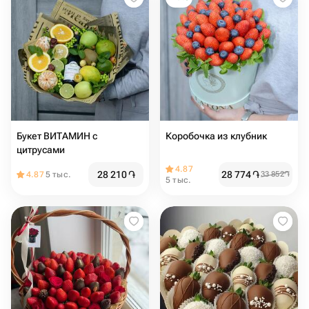
Букет ВИТАМИН с
Коробочка из клубник
цитрусами
4.87
28 210
֏
28 774
֏
4.87
5 тыс.
33 852
֏
5 тыс.