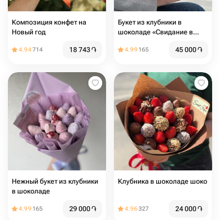
Композиция конфет на
Букет из клубники в
Новый год
шоколаде «Свидание в
Париже»
18 743
֏
45 000
֏
4.94
714
4.99
165
Нежный букет из клубники
Клубника в шоколаде шоко
в шоколаде
29 000
֏
24 000
֏
4.99
165
4.96
327