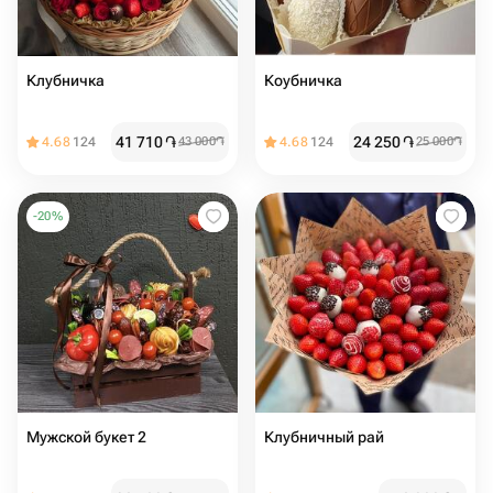
Клубничка
Коубничка
41 710
֏
24 250
֏
4.68
124
43 000
֏
4.68
124
25 000
֏
-
20
%
Мужской букет 2
Клубничный рай