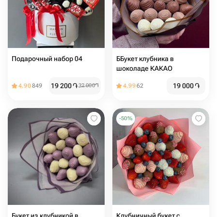
Подарочный набор 04
ББукет клубника в
шоколаде КАКАО
19 200
֏
19 000
֏
4.90
849
32 000
֏
4.99
62
-
50
%
Букет из клубникой в
Клубничный букет с