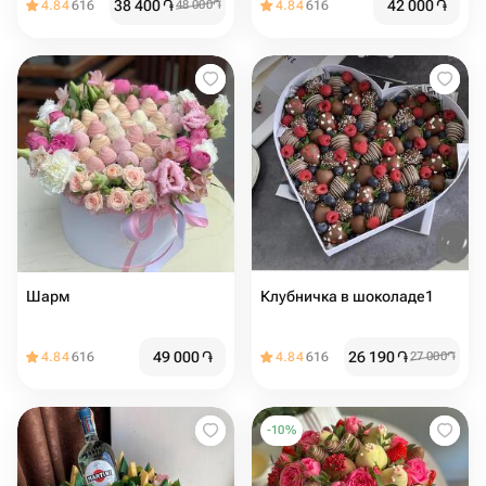
38 400
֏
42 000
֏
4.84
616
48 000
֏
4.84
616
Шарм
Клубничка в шоколаде1
49 000
֏
26 190
֏
4.84
616
4.84
616
27 000
֏
-
10
%