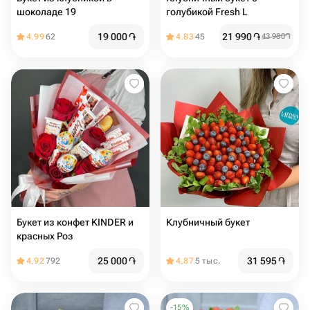
шоколаде 19
голубикой Fresh L
19 000
֏
21 990
֏
4.99
62
4.83
45
43 980
֏
Букет из конфет KINDER и
Клубничный букет
красных Роз
25 000
֏
31 595
֏
4.92
792
4.87
5 тыс.
-
15
%