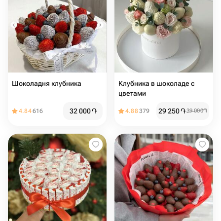
Шоколадня клубника
Клубника в шоколаде с
цветами
32 000
֏
29 250
֏
4.84
616
4.88
379
39 000
֏