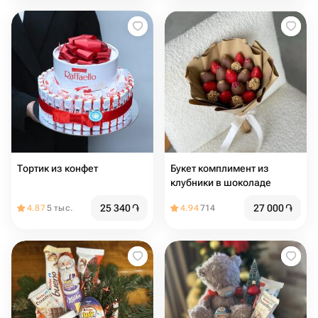
Тортик из конфет
Букет комплимент из
клубники в шоколаде
25 340
֏
27 000
֏
4.87
5 тыс.
4.94
714