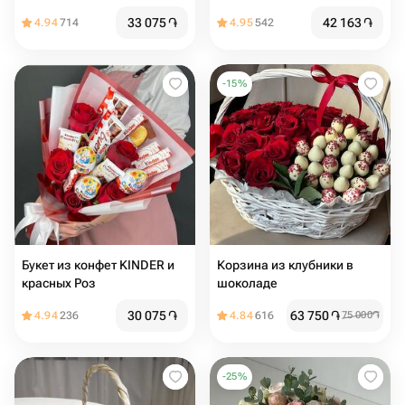
розами
33 075
֏
42 163
֏
4.94
714
4.95
542
-
15
%
Букет из конфет KINDER и
Корзина из клубники в
красных Роз
шоколаде
30 075
֏
63 750
֏
4.94
236
4.84
616
75 000
֏
-
25
%