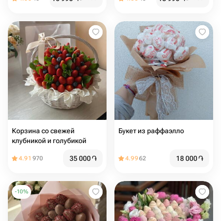
Корзина со свежей
Букет из раффаэлло
клубникой и голубикой
35 000
֏
18 000
֏
4.91
970
4.99
62
-
10
%