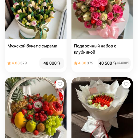
Мужской букет с сырами
Подарочный набор с
клубникой
48 000
֏
40 500
֏
4.88
379
4.88
379
45 000
֏