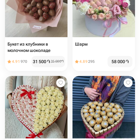
Букет из клубники в
Шарм
молочном шоколаде
31 500
֏
58 000
֏
4.91
970
35 000
֏
4.89
295