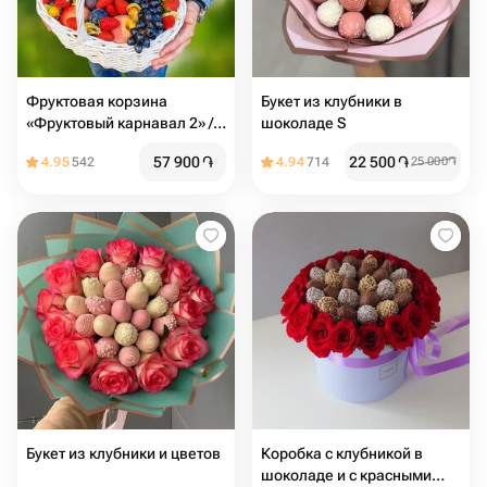
Фруктовая корзина
Букет из клубники в
«Фруктовый карнавал 2» /
шоколаде S
вес: 8 кг / размер: 36*28*60
57 900
֏
22 500
֏
4.95
542
4.94
714
25 000
֏
/ свежие фрукты /
подарочный набор /
подарочная корзина
Букет из клубники и цветов
Коробка с клубникой в
шоколаде и с красными