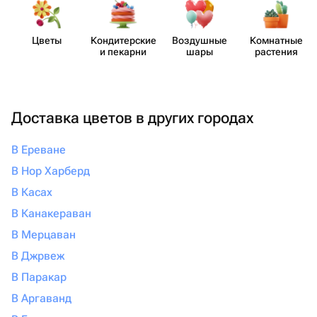
Цветы
Кондит​ерские
Воздушные
Комнатные
и пекарни
шары
растения
Доставка цветов в других городах
В Ереване
В Нор Харберд
В Касах
В Канакераван
В Мерцаван
В Джрвеж
В Паракар
В Аргаванд