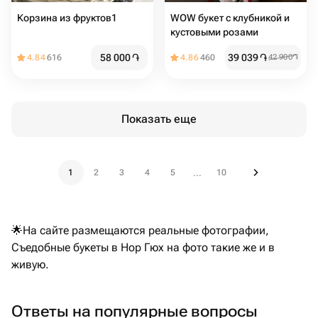
Корзина из фруктов1
WOW букет с клубникой и
кустовыми розами
58 000
֏
39 039
֏
4.84
616
4.86
460
42 900
֏
Показать еще
1
2
3
4
5
10
...
🌟На сайте размещаются реальные фотографии,
Съедобные букеты в Нор Гюх на фото такие же и в
живую.
Ответы на популярные вопросы