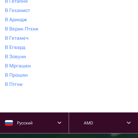
В Гетапня
В Геханист
В Ариндж
В Верин Птхни
В Гетамеч
В Егвард
В Зовуни
В Мргашен
В Прошян
В Птгни
Русский
AMD