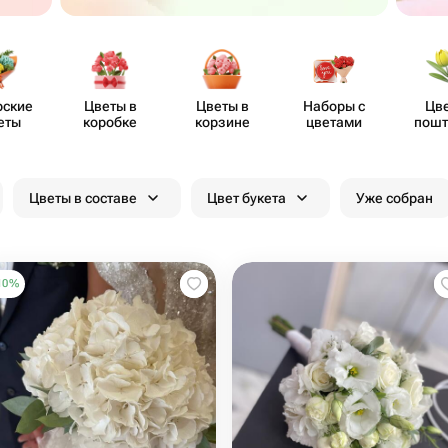
рские
Цветы в
Цветы в
Наборы с
Цв
еты
коробке
корзине
цветами
пошт
Цветы в составе
Цвет букета
Уже собран
10
%