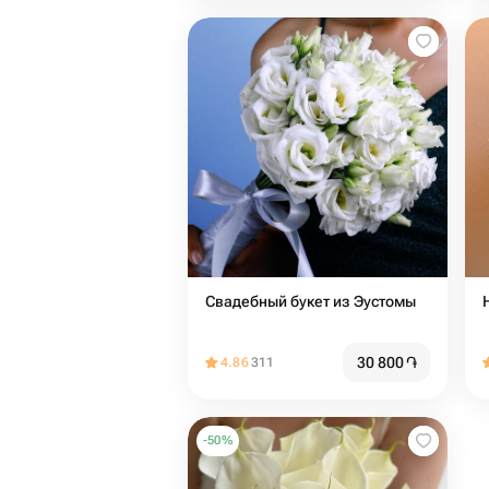
Свадебный букет из Эустомы
30 800
֏
4.86
311
-
50
%