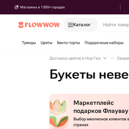
Магазины в 1300+ городах
Каталог
Найти това
Тренды
Цветы
Бенто-торты
Подарочные наборы
Доставка цветов в Нор Гюх
Сваде
Букеты неве
Маркетплейс
подарков Флаувау
Выбор миллионов клиентов в
странах