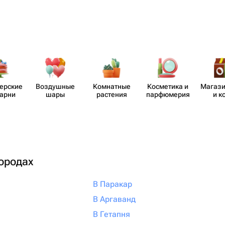
​ерские
Воздушные
Комнатные
Косметика и
Магази
карни
шары
растения
парф​юмерия
и к
городах
В Паракар
В Аргаванд
В Гетапня