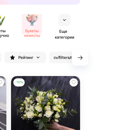
еты
Букеты
Еще
учно
невесты
категории
Рейтинг
cv/filters/name_fast_delivery
Скид
-
10
%