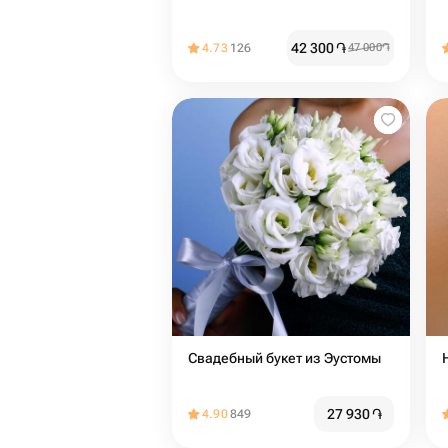
42 300
֏
4.73
126
47 000
֏
Свадебный букет из Эустомы
27 930
֏
4.90
849