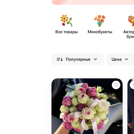
Все товары
Моно​букеты
Авто
бук
Популярные
Цена
-