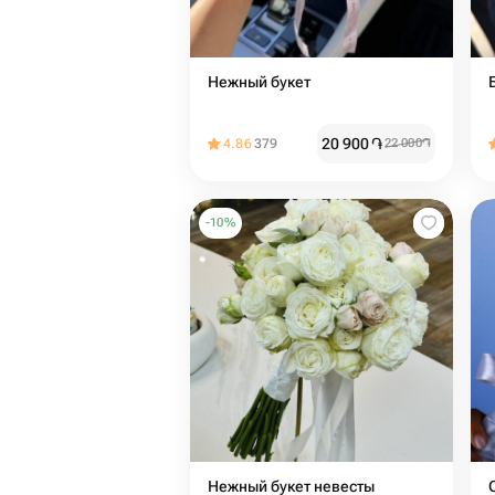
Нежный букет
20 900
֏
4.86
379
22 000
֏
-
10
%
Нежный букет невесты