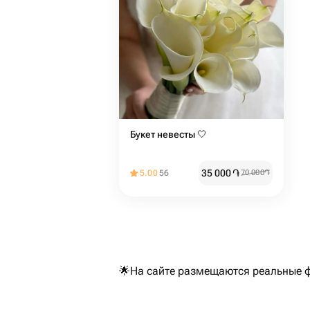
Букет невесты 🤍
35 000
֏
5.00
56
70 000
֏
🌟На сайте размещаются реальные фо