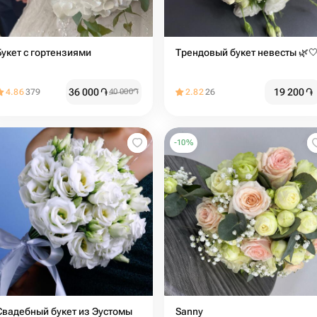
Букет с гортензиями
Трендовый букет невесты 🌿
36 000
֏
19 200
֏
4.86
379
40 000
֏
2.82
26
-
10
%
Свадебный букет из Эустомы
Sanny