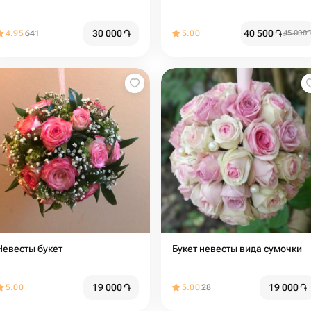
30 000
֏
40 500
֏
4.95
641
5.00
45 000
Невесты букет
Букет невесты вида сумочки
19 000
֏
19 000
֏
5.00
5.00
28