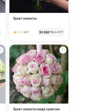

Букет невесты
38 880
֏
4.75
407
43 200
֏
Букет невесты вида сумочки