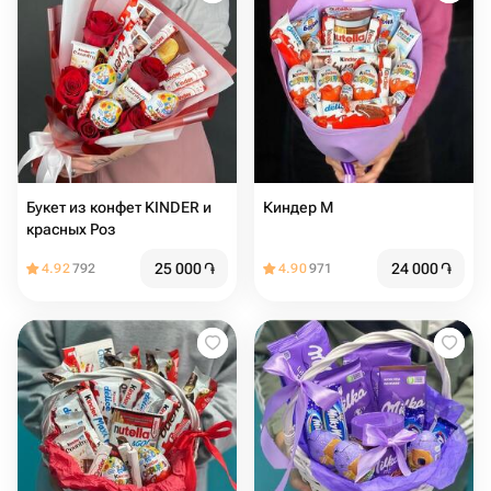
Букет из конфет KINDER и
Киндер М
красных Роз
25 000
֏
24 000
֏
4.92
792
4.90
971