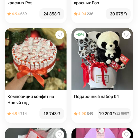
красных Роз
красных Роз
24 858
֏
30 075
֏
4.94
659
4.94
236
-
40
%
Композиция конфет на
Подарочный набор 04
Новый год
18 743
֏
19 200
֏
4.94
714
4.90
849
32 000
֏