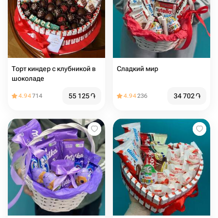
Торт киндер с клубникой в
Сладкий мир️
шоколаде
55 125
֏
34 702
֏
4.94
714
4.94
236