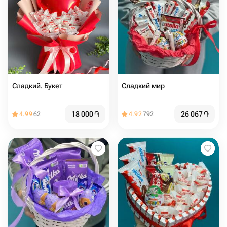
Сладкий. Букет
Сладкий мир️
18 000
֏
26 067
֏
4.99
62
4.92
792