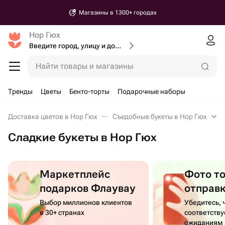
Магазины в 1300+ городах
Нор Гюх
Введите город, улицу и дом доставки
Найти товары и магазины
Тренды
Цветы
Бенто-торты
Подарочные наборы
Доставка цветов в Нор Гюх
Съедобные букеты в Нор Гюх
Сладкие букеты в Нор Гюх
Маркетплейс
Фото т
подарков Флаувау
отправ
Выбор миллионов клиентов
Убедитесь, 
в 30+ странах
соответств
ожиданиям