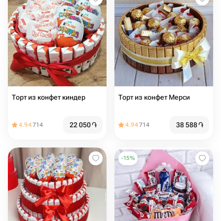
Торт из конфет киндер
Торт из конфет Мерси
22 050
֏
38 588
֏
4.94
714
4.94
714
-
15
%