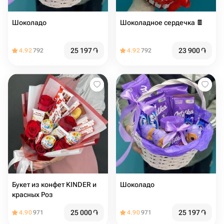
Шоколадо
Шоколадное сердечка 🍫
25 197
֏
23 900
֏
4.92
792
4.92
792
Букет из конфет KINDER и
Шоколадо
красных Роз
25 000
֏
25 197
֏
4.90
971
4.90
971