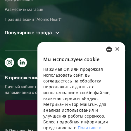
Разместить магазин
Правила акции “Atomic Heart”
Популярные города
×
Мы используем сookie
RUSSIAN
Нажимая ОК или продолжая
ENGLISH
использовать сайт, вы
В приложении еще удобнее!
UKRAINIAN
соглашаетесь на обработку
персональных данных с
Личный кабинет получателя, больше бонусов за покупки и
PORTUGUESE
использованием cookie-файлов,
напоминания о событиях
включая сервисы «Яндекс
SPANISH
Метрика» и «Top Mail.ru», для
Скачать приложение
анализа использования и
HUNGARIAN
улучшения работы сервисов.
ITALIAN
Более подробная информация
представлена в
Политике в
FRENCH
© Flowwow, inc