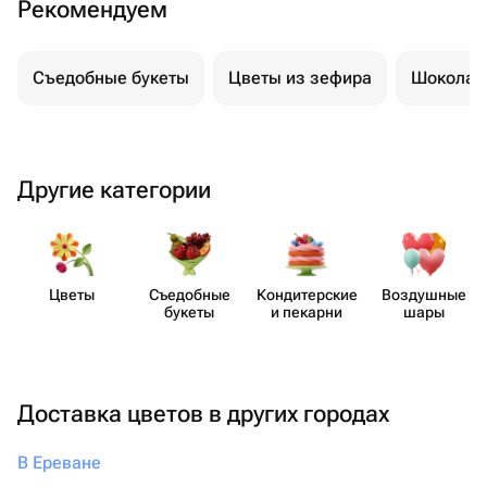
Рекомендуем
Съедобные букеты
Цветы из зефира
Шоколад
Другие категории
Цветы
Съедобные
Кондит​ерские
Воздушные
букеты
и пекарни
шары
Доставка цветов в других городах
В Ереване