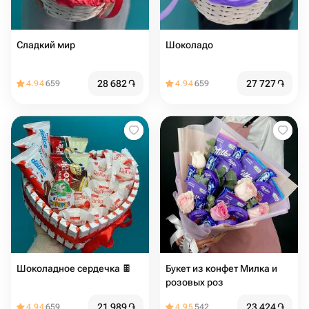
Сладкий мир️
Шоколадо
28 682
֏
27 727
֏
4.94
659
4.94
659
Шоколадное сердечка 🍫
Букет из конфет Милка и
розовых роз
21 989
֏
23 424
֏
4.94
659
4.95
542