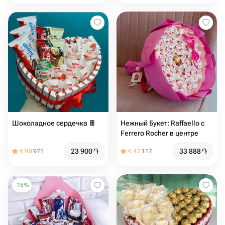
Шоколадное сердечка 🍫
Нежный Букет: Raffaello с
Ferrero Rocher в центре
23 900
֏
33 888
֏
4.90
971
4.42
117
-
15
%