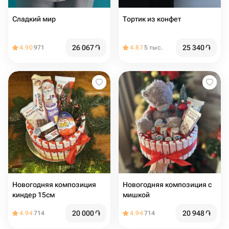
Сладкий мир️
Тортик из конфет
26 067
֏
25 340
֏
4.90
971
4.87
5 тыс.
Новогодняя композиция
Новогодняя композиция с
киндер 15см
мишкой
20 000
֏
20 948
֏
4.94
714
4.94
714