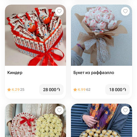
Киндер
Букет из раффаэлло
28 000
֏
18 000
֏
4.29
25
4.99
62