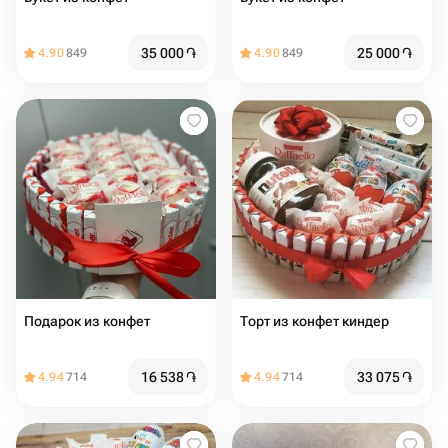
35 000
֏
25 000
֏
4.90
849
4.90
849
Подарок из конфет
Торт из конфет киндер
16 538
֏
33 075
֏
4.94
714
4.94
714