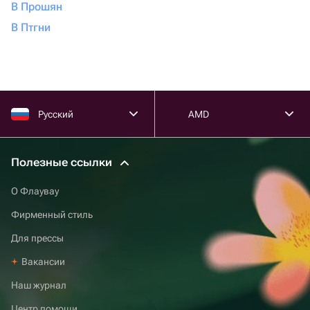
В Прошян
В Птгни
Русский
AMD
Полезные ссылки
О Флаувау
Фирменный стиль
Для прессы
Вакансии
Наш журнал
Центр помощи