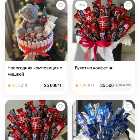
-
15
%
Новогодняя композиция с
Букет из конфет 🔥
мишкой
25 000
֏
25 500
֏
4.85
213
4.90
971
30 000
֏