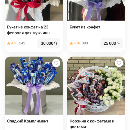
Букет из конфет на 23
Букет из конфет
февраля для мужчины —
оригинальный сладкий
30 000
֏
25 000
֏
4.95
542
4.96
393
подарок ко Дню защитника
Отечества
Сладкий Комплимент
Корзина с конфетами и
цветами