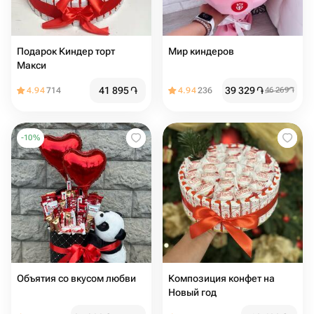
Подарок Киндер торт
Мир киндеров
Макси
41 895
֏
39 329
֏
4.94
714
4.94
236
46 269
֏
-
10
%
Объятия со вкусом любви
Композиция конфет на
Новый год