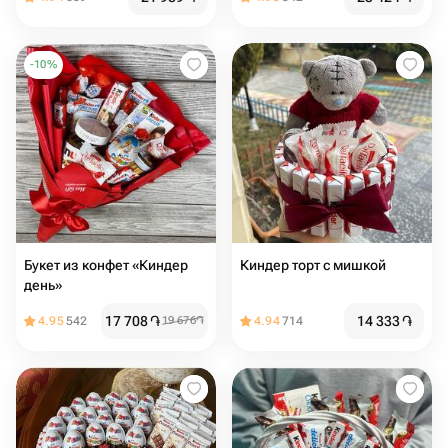
-
10
%
Букет из конфет «Киндер
Киндер торт с мишкой
день»
17 708
֏
14 333
֏
4.95
542
19 676
֏
4.94
714