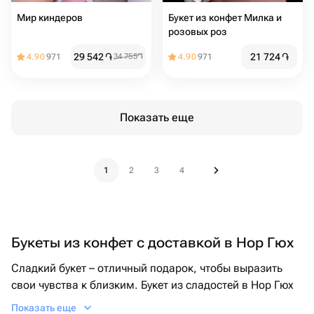
Мир киндеров
Букет из конфет Милка и
розовых роз
29 542
֏
21 724
֏
4.90
971
34 755
֏
4.90
971
Показать еще
1
2
3
4
Букеты из конфет с доставкой в Нор Гюх
Сладкий букет – отличный подарок, чтобы выразить
свои чувства к близким. Букет из сладостей в Нор Гюх
может стать отличным подарком для дочки на день
Показать еще