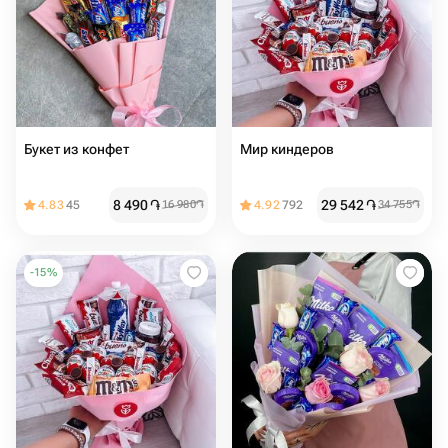
Букет из конфет
Мир киндеров
8 490
֏
29 542
֏
4.83
45
16 980
֏
4.92
792
34 755
֏
-
15
%