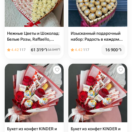
Нежные Цветы и Шоколад:
Изысканный подарочный
Белые Розы, Raffaello,
набор: Радость в каждом
Kinder и Merci
мгновении
61 319
֏
16 900
֏
4.42
117
64 546
֏
4.42
117
Букет из конфет KINDER и
Букет из конфет KINDER и