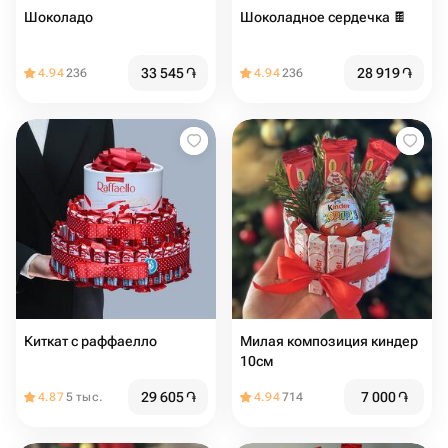
Шоколадо
Шоколадное сердечка 🍫
33 545
֏
28 919
֏
4.94
236
4.94
236
Киткат с раффаелло
Милая композиция киндер
10см
29 605
֏
7 000
֏
4.87
5 тыс.
4.94
714