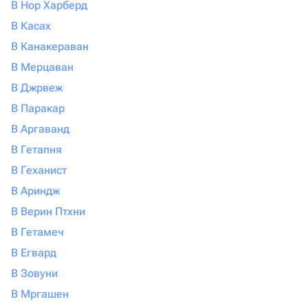
В Нор Харберд
В Касах
В Канакераван
В Мерцаван
В Джрвеж
В Паракар
В Аргаванд
В Гетапня
В Геханист
В Ариндж
В Верин Птхни
В Гетамеч
В Егвард
В Зовуни
В Мргашен