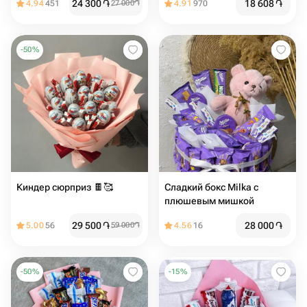
24 300
֏
18 608
֏
4.94
451
27 000
֏
4.91
970
-
50
%
Киндер сюрприз 🍫🥰
Сладкий бокс Milka с
плюшевым мишкой
29 500
֏
28 000
֏
5.00
56
59 000
֏
4.56
16
-
50
%
-
15
%