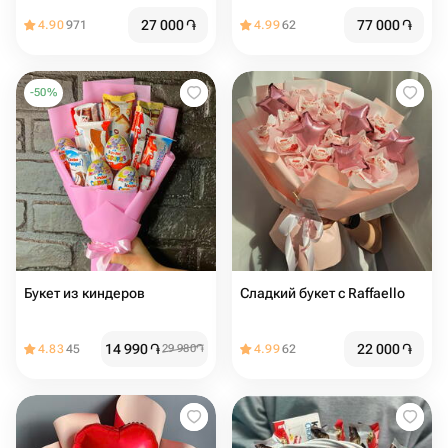
27 000
֏
77 000
֏
4.90
971
4.99
62
-
50
%
Букет из киндеров
Сладкий букет с Raffaello
14 990
֏
22 000
֏
4.83
45
29 980
֏
4.99
62