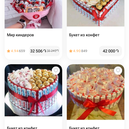
Мир киндеров
Букет из конфет
32 506
֏
42 000
֏
4.94
659
38 242
֏
4.90
849
Букет из конфет
Букет из конфет