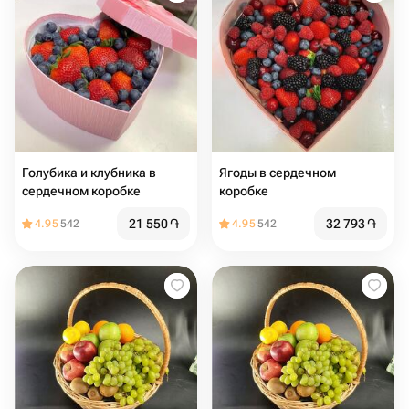
Голубика и клубника в
Ягоды в сердечном
сердечном коробке
коробке
21 550
֏
32 793
֏
4.95
542
4.95
542