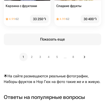
Карзина с фруктами
Сладкие фрукты
33 250
֏
30 400
֏
4.99
62
4.99
62
Показать еще
1
2
3
4
5
8
...
🌟На сайте размещаются реальные фотографии,
Наборы фруктов в Нор Гюх на фото такие же и в живую.
Ответы на популярные вопросы