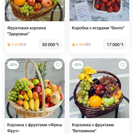
Фруктовая корзина
Коробка с ягодами "бенто"
"Здоровье"
50 000
֏
17 000
֏
4.90
514
4.96
393
-
25
%
-
25
%
Корзина с фруктами «Фреш
Корзинка с фруктами
Фрут»
"Витаминки"