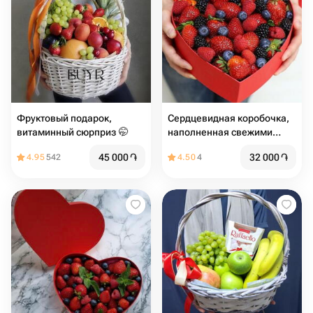
Фруктовый подарок,
Сердцевидная коробочка,
витаминный сюрприз 🤭
наполненная свежими
ягодами
45 000
֏
32 000
֏
4.95
542
4.50
4