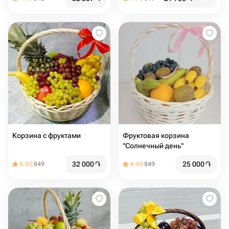
Корзина с фруктами
Фруктовая корзина
"Солнечный день"
32 000
֏
25 000
֏
4.90
849
4.90
849