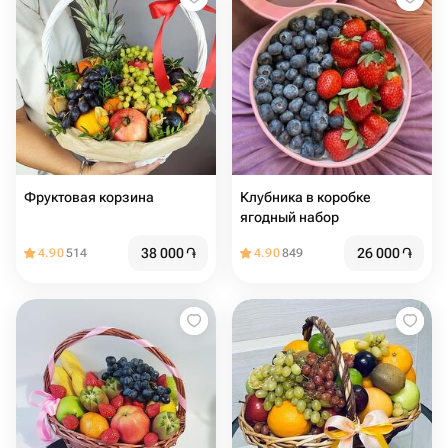
Фруктовая корзина
Клубника в коробке
ягодный набор
38 000
֏
26 000
֏
4.90
514
4.90
849