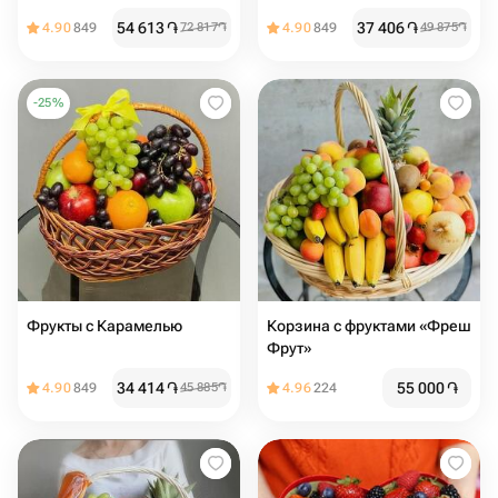
54 613
֏
37 406
֏
4.90
849
72 817
֏
4.90
849
49 875
֏
-
25
%
Фрукты с Карамелью
Корзина с фруктами «Фреш
Фрут»
34 414
֏
55 000
֏
4.90
849
45 885
֏
4.96
224