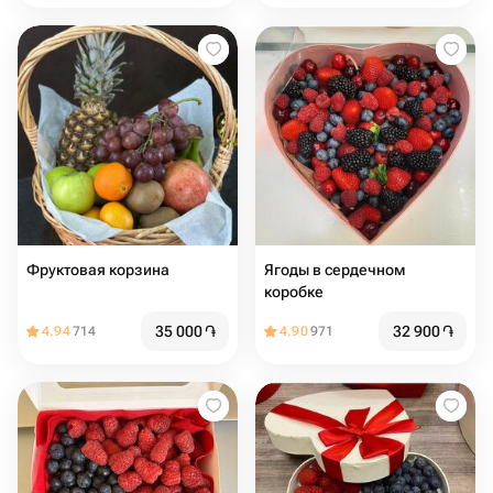
Фруктовая корзина
Ягоды в сердечном
коробке
35 000
֏
32 900
֏
4.94
714
4.90
971