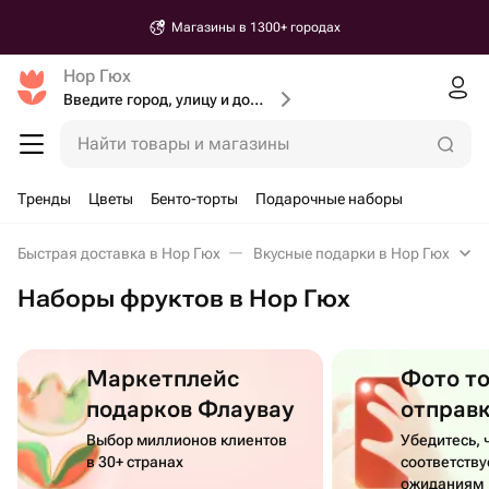
Магазины в 1300+ городах
Нор Гюх
Введите город, улицу и дом доставки
Найти товары и магазины
Тренды
Цветы
Бенто-торты
Подарочные наборы
Быстрая доставка в Нор Гюх
Вкусные подарки в Нор Гюх
Наборы фруктов в Нор Гюх
Маркетплейс
Фото т
подарков Флаувау
отправ
Выбор миллионов клиентов
Убедитесь, 
в 30+ странах
соответств
ожиданиям