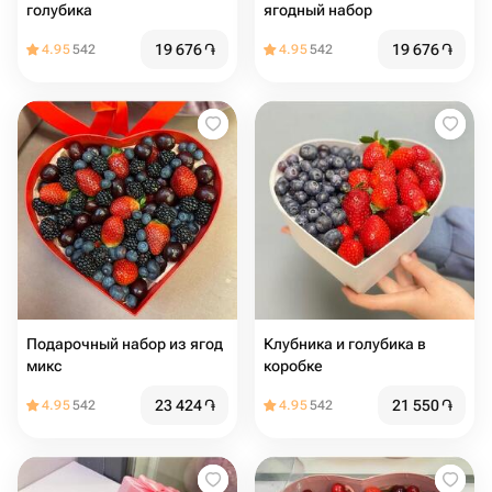
голубика
ягодный набор
19 676
֏
19 676
֏
4.95
542
4.95
542
Подарочный набор из ягод
Клубника и голубика в
микс
коробке
23 424
֏
21 550
֏
4.95
542
4.95
542