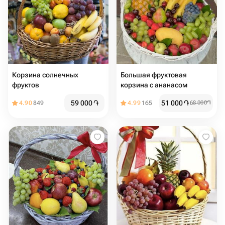
Корзина солнечных
Большая фруктовая
фруктов
корзина с ананасом
59 000
֏
51 000
֏
4.90
849
4.99
165
68 000
֏