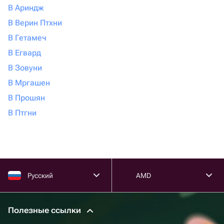
В Ариндж
В Верин Птхни
В Гетамеч
В Егвард
В Зовуни
В Мргашен
В Прошян
В Птгни
Русский
AMD
Полезные ссылки