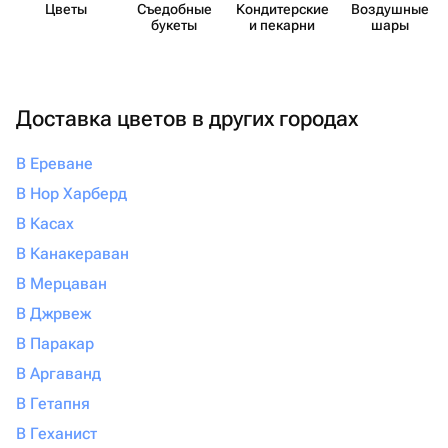
Цветы
Съедобные
Кондит​ерские
Воздушные
букеты
и пекарни
шары
Доставка цветов в других городах
В Ереване
В Нор Харберд
В Касах
В Канакераван
В Мерцаван
В Джрвеж
В Паракар
В Аргаванд
В Гетапня
В Геханист