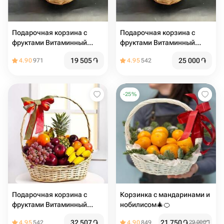
Подарочная корзина с
Подарочная корзина с
фруктами Витаминный
фруктами Витаминный
заряд
заряд
19 505
֏
25 000
֏
4.90
971
4.95
542
-
25
%
Подарочная корзина с
Корзинка с мандаринами и
фруктами Витаминный
нобилисом🎄🍊
заряд2
32 507
֏
21 750
֏
4.95
542
4.90
849
29 000
֏