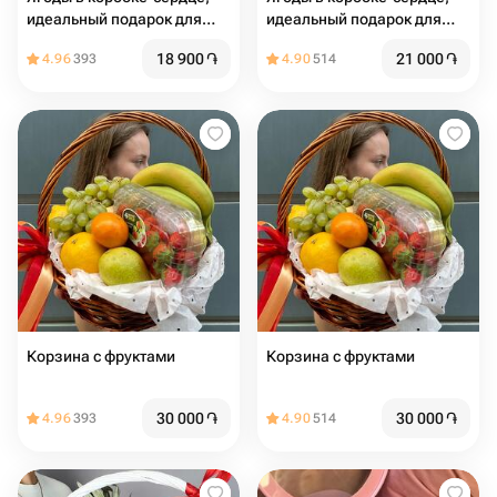
идеальный подарок для
идеальный подарок для
любого случая
любого случая
18 900
֏
21 000
֏
4.96
393
4.90
514
Корзина с фруктами
Корзина с фруктами
30 000
֏
30 000
֏
4.96
393
4.90
514