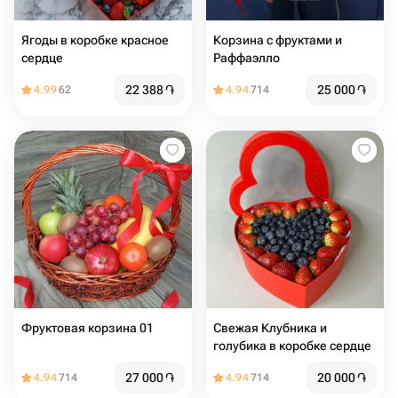
Ягоды в коробке красное
Корзина с фруктами и
сердце
Раффаэлло
22 388
֏
25 000
֏
4.99
62
4.94
714
Фруктовая корзина 01
Свежая Клубника и
голубика в коробке сердце
27 000
֏
20 000
֏
4.94
714
4.94
714