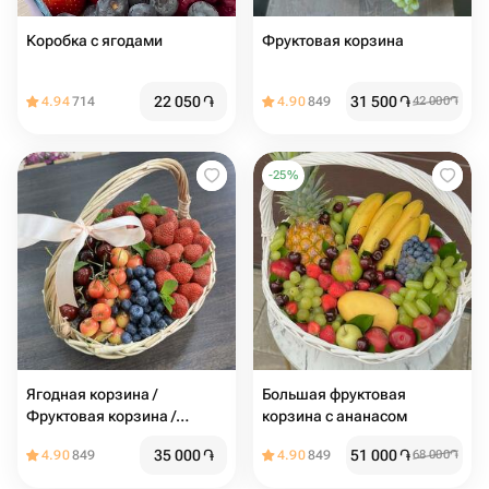
Коробка с ягодами
Фруктовая корзина
22 050
֏
31 500
֏
4.94
714
4.90
849
42 000
֏
-
25
%
Ягодная корзина /
Большая фруктовая
Фруктовая корзина /
корзина с ананасом
Корзина с фруктами /
35 000
֏
51 000
֏
4.90
849
4.90
849
68 000
֏
Клубника / Черешня