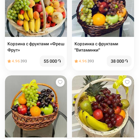
Корзина с фруктами «Фреш
Корзинка с фруктами
Фрут»
"Витаминки"
55 000
֏
38 000
֏
4.96
393
4.96
393