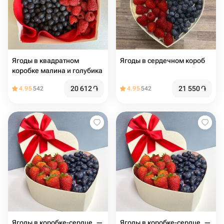
Ягоды в квадратном
Ягоды в сердечном короб
коробке малина и голубика
20 612
֏
21 550
֏
4.95
542
4.95
542
Ягоды в коробке-сердце, —
Ягоды в коробке-сердце, —