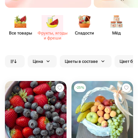
Все товары
Фрукты, ягоды
Сладости
Мёд
и фреши
Цена
Цветы в составе
Цвет бук
-
25
%