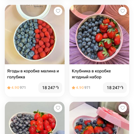
Ягоды в коробке малина и
Клубника в коробке
голубика
ягодный набор
18 247
֏
18 247
֏
4.90
971
4.90
971