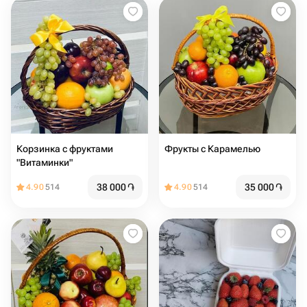
Корзинка с фруктами
Фрукты с Карамелью
"Витаминки"
38 000
֏
35 000
֏
4.90
514
4.90
514