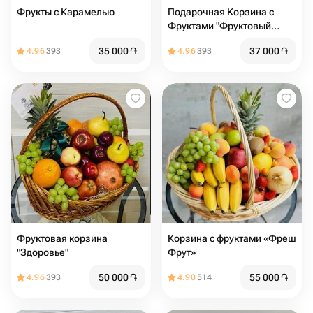
Фрукты с Карамелью
Подарочная Корзина с
Фруктами "Фруктовый
Коктейль"
35 000
֏
37 000
֏
4.96
393
4.96
393
Фруктовая корзина
Корзина с фруктами «Фреш
"Здоровье"
Фрут»
50 000
֏
55 000
֏
4.96
393
4.90
514