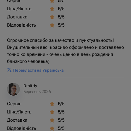
Сервіс
5
/5
Ціна/Якість
5
/5
Доставка
5
/5
Відповідність
5
/5
Огромное спасибо за качество и пунктуальность!
Внушительный вес, красиво оформлено и доставлено
точно ко времени - очень ценно в день рождения
близкого человека)
Перекласти на Українська
Dmitriy
Березень 2026
Сервіс
5
/5
Ціна/Якість
5
/5
Доставка
5
/5
Відповідність
5
/5