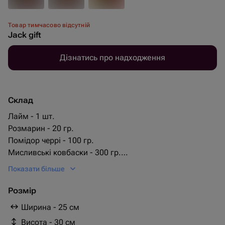
Товар тимчасово відсутній
Jack gift
Дізнатись про надходження
Склад
Лайм - 1 шт.
Розмарин - 20 гр.
Помідор черрі - 100 гр.
Мисливські ковбаски - 300 гр.
Чилі перчик - 3 шт.
Показати більше
сир косичка копчений - 2 шт.
гріссіні - 10 шт.
Розмір
jack daniels 0.5l - 1 шт.
Ширина - 25 см
кнакер круглый - 5 шт.
Висота - 30 см
фисташка в скорлупе на ветке - 4 шт.