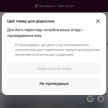
Магазини в 1700+ містах
Єреван
Цей товар для дорослих
Місто, вулиця, будинок
Для його перегляду потрібна ваша згода і
Знайти товари та магазини
підтвердження віку
Знижки
Тренди
Квіти
Бенто торти
Полуниця в шоколаді
Я підтверджую, що досяг(-ла) встановленого
законом віку для замовлення товарів для дорослих
(включаючи алкогольну продукцію)
Доставка квітів в Єревані
Їстівні букети в Єревані
Переглянути товар
Цього товару поки немає, але ви можете знайти
інші
на головній
Не підтверджую