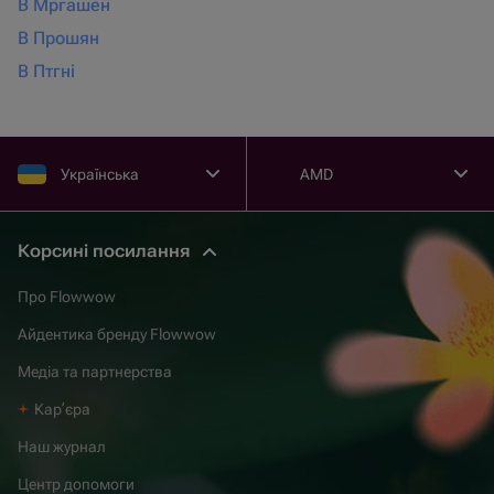
В Мргашен
В Прошян
В Птгні
Українська
AMD
Корсині посилання
Про Flowwow
Айдентика бренду Flowwow
Медіа та партнерства
Карʼєра
Наш журнал
Центр допомоги