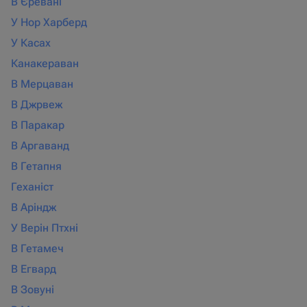
В Єревані
У Нор Харберд
У Касах
Канакераван
В Мерцаван
В Джрвеж
В Паракар
В Аргаванд
В Гетапня
Геханіст
В Аріндж
У Верін Птхні
В Гетамеч
В Егвард
В Зовуні