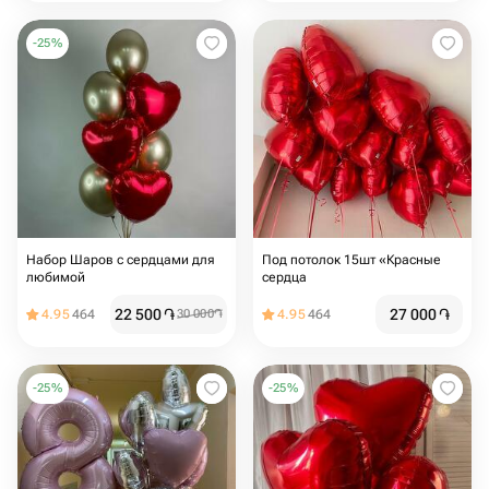
-
25
%
Набор Шаров с сердцами для
Под потолок 15шт «Красные
любимой
сердца
22 500
֏
27 000
֏
4.95
464
30 000
֏
4.95
464
-
25
%
-
25
%