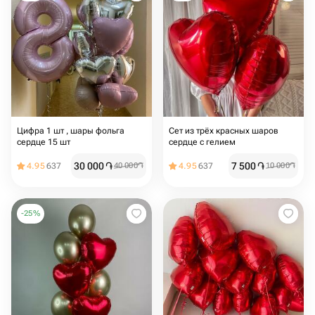
Цифра 1 шт , шары фольга
Сет из трёх красных шаров
сердце 15 шт
сердце с гелием
30 000
֏
7 500
֏
4.95
637
40 000
֏
4.95
637
10 000
֏
-
25
%