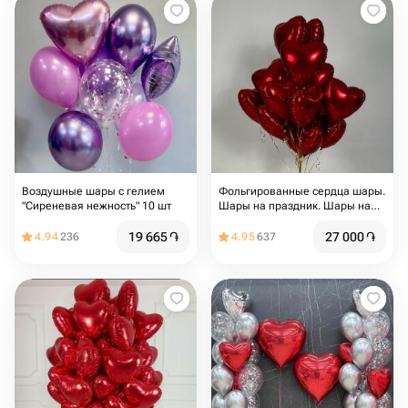
Воздушные шары с гелием
Фольгированные сердца шары.
"Сиреневая нежность" 10 шт
Шары на праздник. Шары на
день Рождения. Подарок на
мероприятие. Подарок на день
19 665
֏
27 000
֏
4.94
236
4.95
637
Рождения