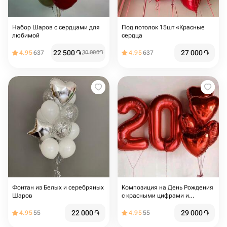
Набор Шаров с сердцами для
Под потолок 15шт «Красные
любимой
сердца
22 500
֏
27 000
֏
4.95
637
30 000
֏
4.95
637
Фонтан из Белых и серебряных
Композиция на День Рождения
Шаров
с красными цифрами и
сердцами
22 000
֏
29 000
֏
4.95
55
4.95
55