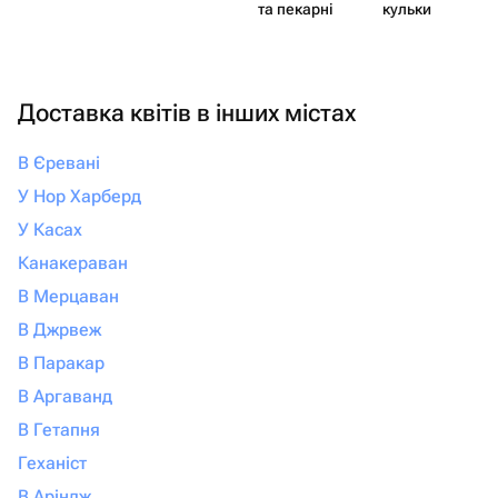
та пекарні
кульки
Доставка квітів в інших містах
В Єревані
У Нор Харберд
У Касах
Канакераван
В Мерцаван
В Джрвеж
В Паракар
В Аргаванд
В Гетапня
Геханіст
В Аріндж