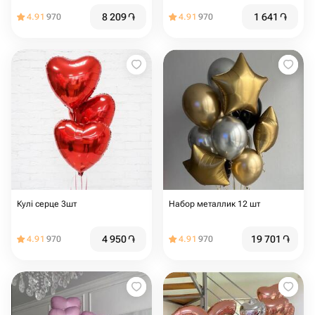
8 209
֏
1 641
֏
4.91
970
4.91
970
Кулі серце 3шт
Набор металлик 12 шт
4 950
֏
19 701
֏
4.91
970
4.91
970