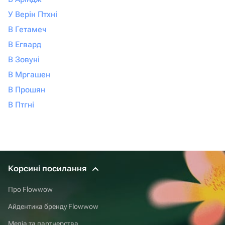
У Верін Птхні
В Гетамеч
В Егвард
В Зовуні
В Мргашен
В Прошян
В Птгні
Корсині посилання
Про Flowwow
Айдентика бренду Flowwow
Медіа та партнерства