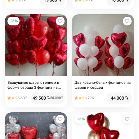
19 000
֏
10 000
֏
4.95
637
4.95
637
,шары сердца
-
25
%
Воздушные шары с гелием в
Два красно-белых фонтанов из
форме сердца 3 фонтана на
шаров и сердец
грузиках
49 500
֏
44 000
֏
4.95
637
66 000
֏
4.96
276
-
25
%