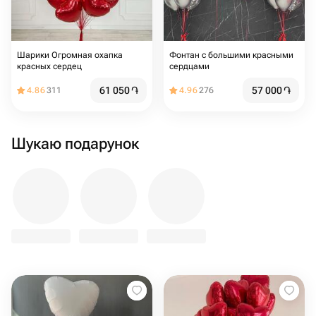
Шарики Огромная охапка
Фонтан с большими красными
красных сердец
сердцами
61 050
֏
57 000
֏
4.86
311
4.96
276
Шукаю подарунок