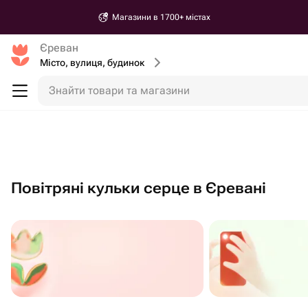
Магазини в 1700+ містах
Єреван
Місто, вулиця, будинок
Знайти товари та магазини
Повітряні кульки серце в Єревані