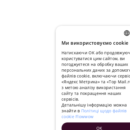
Ми використовуємо cookie
RUSSIA
Натискаючи OK або продовжую
ENGLIS
користуватися цим сайтом, ви
UKRAIN
погоджуєтеся на обробку ваших
персональних даних за допомо
PORTU
файлів cookie, включаючи серві
«Яндекс Метрика» та «Top Mail.r
SPANIS
з метою аналізу використання
сайту та покращення наших
HUNGA
сервісів.
ITALIAN
Детальнішу інформацію можна
знайти в
Політиці щодо файлів
FRENCH
cookie Flowwow
TURKIS
OK