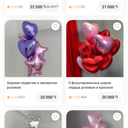
22 500
֏
27 000
֏
4.95
55
30 000
֏
4.95
55
Шарики сердечки и звездочки
9 фольгированных шаров
розовые
сердца розовые и красные
20 000
֏
20 000
֏
4.95
637
4.95
464