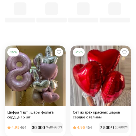
-
25
%
-
25
%
Цифра 1 шт , шары фольга
Сет из трёх красных шаров
сердце 15 шт
сердце с гелием
30 000
֏
7 500
֏
4.95
464
40 000
֏
4.95
464
10 000
֏