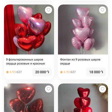
9 фольгированных шаров
Фонтан из 9 розовых шарлв
сердца розовые и красные
сердце
20 000
֏
18 000
֏
4.95
637
4.95
637