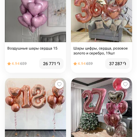
Воздушные шары сердца 15
Шары цифры, сердца, розовое
золото и серебро, 19шт
26 771
֏
37 287
֏
4.94
659
4.94
659