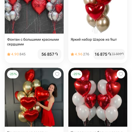
Фонтан с большими красными
Яркий набор Шаров из 9шт
сердцами
56 857
֏
16 875
֏
4.90
845
4.96
276
22 500
֏
-
25
%
-
25
%