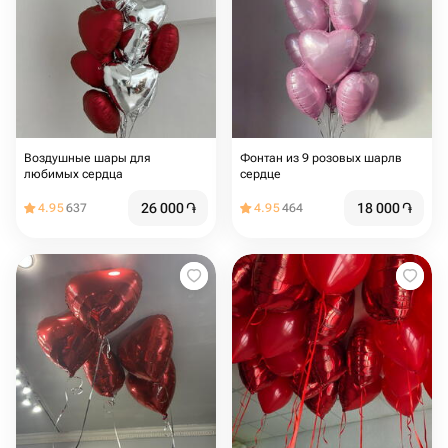
Воздушные шары для
Фонтан из 9 розовых шарлв
любимых сердца
сердце
26 000
֏
18 000
֏
4.95
637
4.95
464