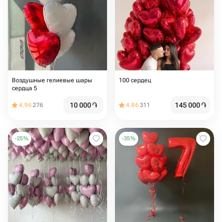
Воздушные гелиевые шары
100 сердец
сердца 5️
10 000
֏
145 000
֏
4.96
276
4.86
311
-
25
%
-
35
%