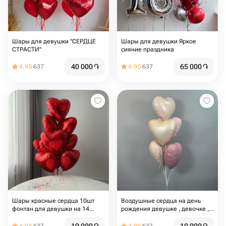
Шары для девушки "СЕРДЦЕ
Шары для девушки Яркое
СТРАСТИ"
сияние праздника
40 000
֏
65 000
֏
4.95
637
4.95
637
Шары красные сердца 10шт
Воздушные сердца на день
фонтан для девушки на 14
рождения девушке , девочке ,
февраля и 8 марта, для мамы
для мамы , на девишник , шары
для влюбленных ,на свадьбу