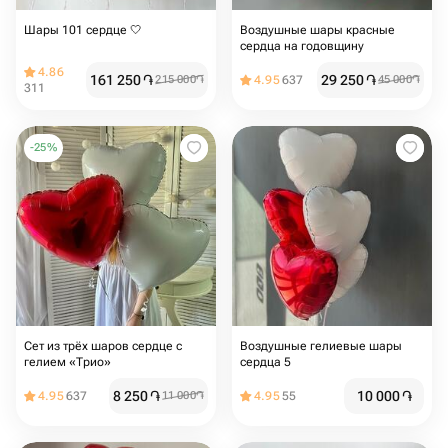
Шары 101 сердце 🤍
Воздушные шары красные
сердца на годовщину
4.86
161 250
֏
29 250
֏
215 000
֏
4.95
637
45 000
֏
311
-
25
%
Сет из трёх шаров сердце с
Воздушные гелиевые шары
гелием «Трио»
сердца 5️
8 250
֏
10 000
֏
4.95
637
11 000
֏
4.95
55