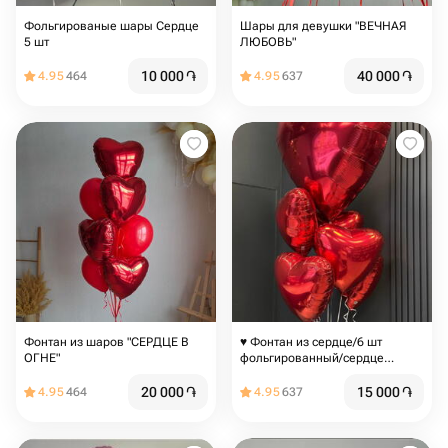
Фольгированые шары Сердце
Шары для девушки "ВЕЧНАЯ
5 шт
ЛЮБОВЬ"
10 000
֏
40 000
֏
4.95
464
4.95
637
Фонтан из шаров "СЕРДЦЕ В
♥️ Фонтан из сердце/6 шт
ОГНЕ"
фольгированный/сердце
красное/
20 000
֏
15 000
֏
4.95
464
4.95
637