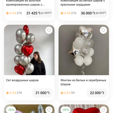
Композиция из золотых
Композиция из белых шаров с
хромированных шаров с
красными сердцами
красными сердцами
31 425
֏
36 000
֏
4.96
276
41 900
֏
4.96
276
48 000
֏
Сет воздушных шаров
Фонтан из Белых и серебряных
Шаров
21 000
֏
22 000
֏
4.96
276
4.65
59
-
25
%
-
25
%