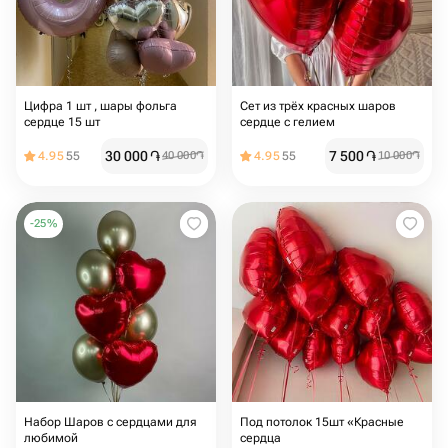
Цифра 1 шт , шары фольга
Сет из трёх красных шаров
сердце 15 шт
сердце с гелием
30 000
֏
7 500
֏
4.95
55
40 000
֏
4.95
55
10 000
֏
-
25
%
Набор Шаров с сердцами для
Под потолок 15шт «Красные
любимой
сердца