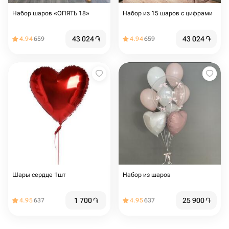
Набор шаров «ОПЯТЬ 18»
Набор из 15 шаров с цифрами
43 024
֏
43 024
֏
4.94
659
4.94
659
Шары сердце 1шт
Набор из шаров
1 700
֏
25 900
֏
4.95
637
4.95
637