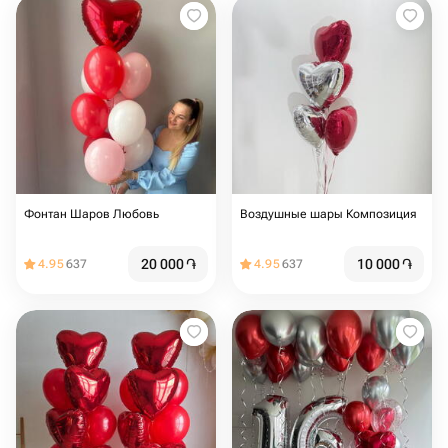
Фонтан Шаров Любовь
Воздушные шары Композиция
20 000
֏
10 000
֏
4.95
637
4.95
637