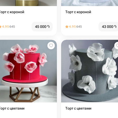
Торт с короной
Торт с короной
45 000
֏
43 000
֏
4.95
645
4.95
645
Торт с цветами
Торт с цветами