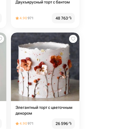
Двухъярусный торт с бантом
48 763
֏
4.90
971
Элегантный торт с цветочным
декором
26 596
֏
4.90
971