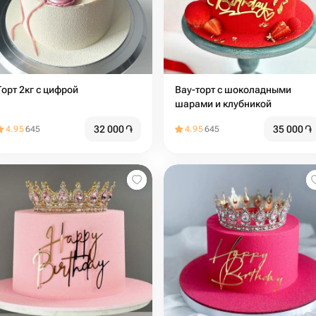
Торт 2кг с цифрой
Вау-торт с шоколадными
шарами и клубникой
32 000
֏
35 000
֏
4.95
645
4.95
645