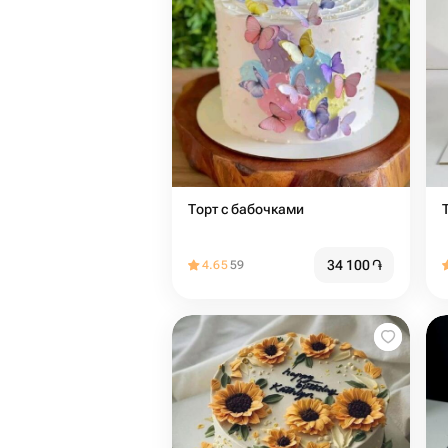
Торт с бабочками
34 100
֏
4.65
59