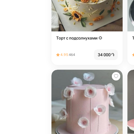
Торт с подсолнухами 🌻
34 000
֏
4.95
464