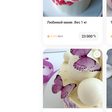
Любимой маме. Вес 1 кг
23 000
֏
4.95
464