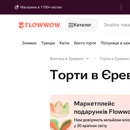
Магазини в 1700+ містах
Каталог
Знайти тов
Знижки
Тренди
Квіти
Бенто торти
Полуниця в шо
Випічка в Єревані
Торти в Єревані
Торти в Єре
Маркетплейс
подарунків Floww
Нам довіряють мільйони кліє
у 30 країнах світу