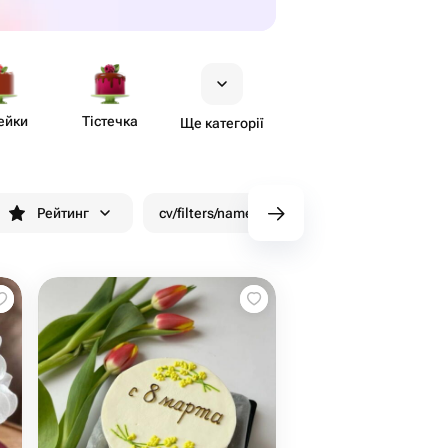
ейки
Тістечка
Ще категорії
Рейтинг
cv/filters/name_fast_delivery
Знижки