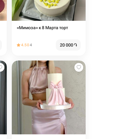
«Мимоза» к 8 Марта торт
20 000
֏
4.50
4