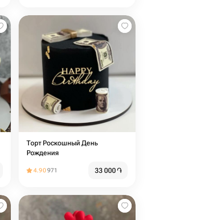
Торт Роскошный День
Рождения
33 000
֏
4.90
971