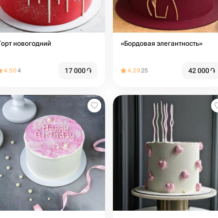
Торт новогодний
«Бордовая элегантность»
17 000
֏
42 000
֏
4.50
4
4.29
25