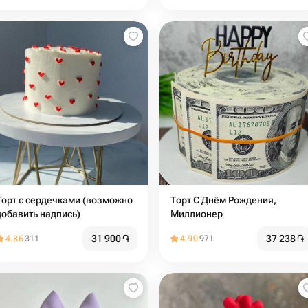
орт с сердечками (возможно
Торт С Днём Рождения,
добавить надпись)
Миллионер
31 900
֏
37 238
֏
4.86
311
4.90
971