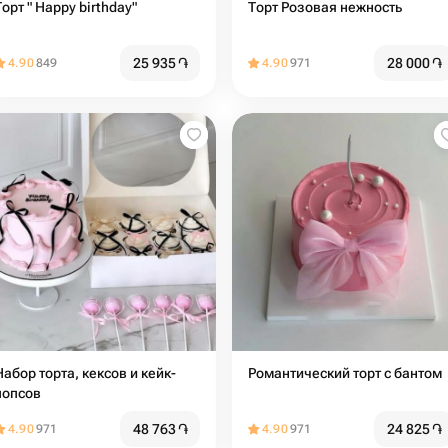
Торт " Happy birthday"
Торт Розовая нежность
25 935
֏
28 000
֏
4.90
849
4.90
971
Набор торта, кексов и кейк-
Романтический торт с бантом
попсов
48 763
֏
24 825
֏
4.90
971
4.90
971