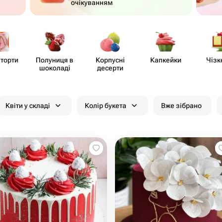
очікуванням
 торти
Полуниця в
Корпусні
Капкейки
Чізк
шоколаді
десерти
Квіти у складі
Колір букета
Вже зібрано