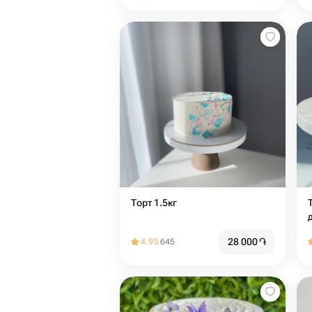
Торт 1.5кг
Т
28 000
֏
4.95
645