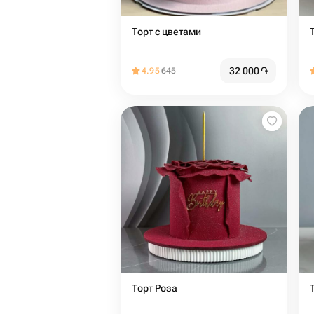
Торт с цветами
32 000
֏
4.95
645
Торт Роза