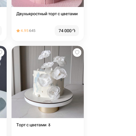
Двухьяростный торт с цветами
74 000
֏
4.95
645
Торт с цветами 🌷