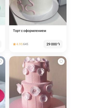
Торт с оформлением
29 000
֏
4.95
645