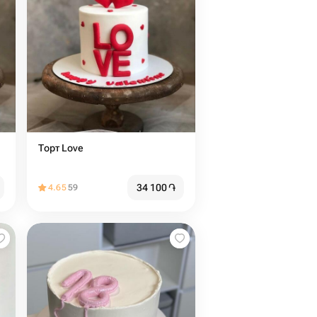
Торт Love
34 100
֏
4.65
59