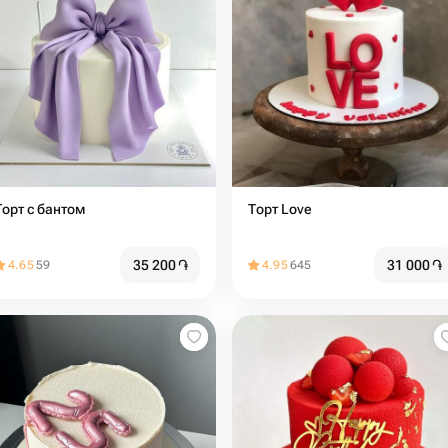
Торт с бантом
Торт Love
35 200
֏
31 000
֏
4.65
59
4.95
645