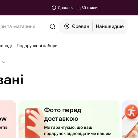
Доставка від 30 хвилин
ари та магазини
Єреван
Найшвидше
коладі
Подарункові набори
вані
Фото перед
ow
доставкою
нтів
Ми гарантуємо, що ваш
подарунок відповідатиме вашим