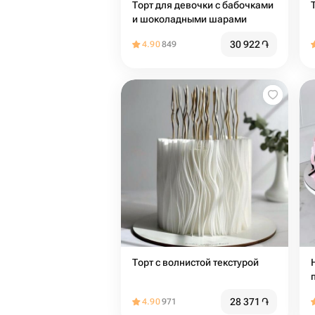
Торт для девочки с бабочками
и шоколадными шарами
30 922
֏
4.90
849
Торт с волнистой текстурой
28 371
֏
4.90
971