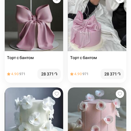
Торт с бантом
Торт с бантом
28 371
֏
28 371
֏
4.90
971
4.90
971