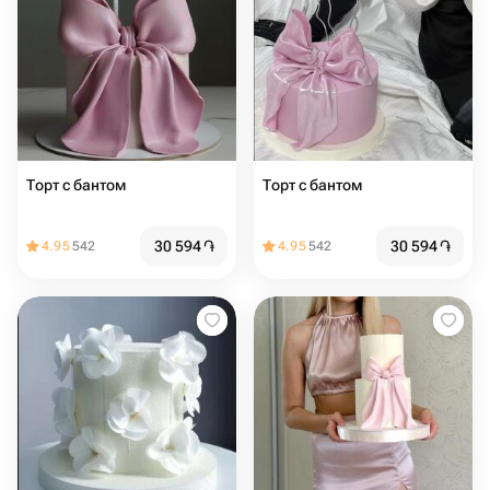
Торт с бантом
Торт с бантом
30 594
֏
30 594
֏
4.95
542
4.95
542