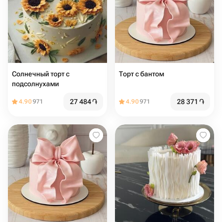
Солнечный торт с
Торт с бантом
подсолнухами
27 484
֏
28 371
֏
4.90
971
4.90
971