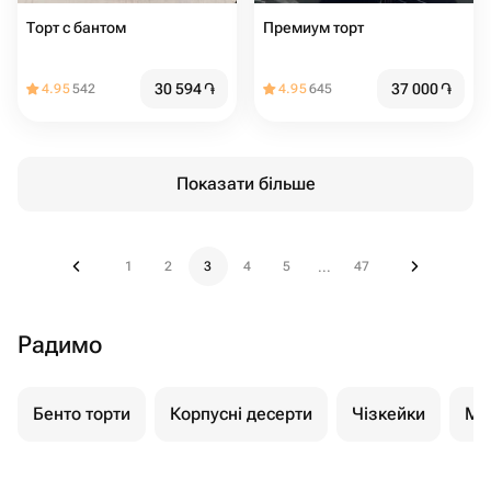
Торт с бантом
Премиум торт
30 594
֏
37 000
֏
4.95
542
4.95
645
Показати більше
1
2
3
4
5
47
...
Радимо
Бенто торти
Корпусні десерти
Чізкейки
Мо