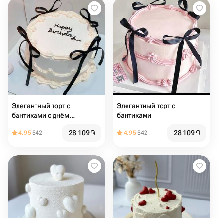
Элегантный торт с
Элегантный торт с
бантиками с днём
бантиками
рождения
28 109
֏
28 109
֏
4.95
542
4.95
542