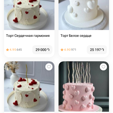
Торт Сердечная гармония
Торт Белое сердце
29 000
֏
25 197
֏
4.95
645
4.90
971