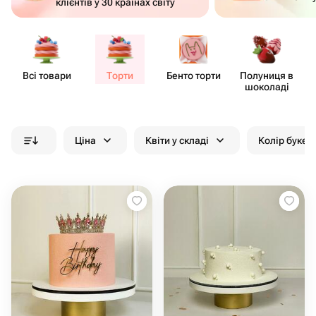
клієнтів у 30 країнах світу
Всі товари
Торти
Бенто торти
Полуниця в
шоколаді
Ціна
Квіти у складі
Колір букет