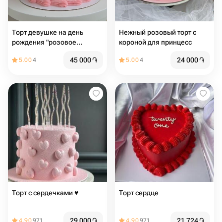
Торт девушке на день
Нежный розовый торт с
рождения "розовое
короной для принцесс
облако"
45 000
֏
24 000
֏
5.00
4
5.00
4
Торт с сердечками ♥️
Торт сердце
29 000
֏
21 724
֏
4.90
971
4.90
971