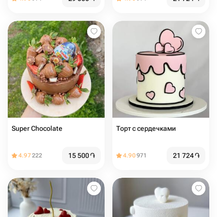
Super Chocolate
Торт с сердечками
15 500
֏
21 724
֏
4.97
222
4.90
971