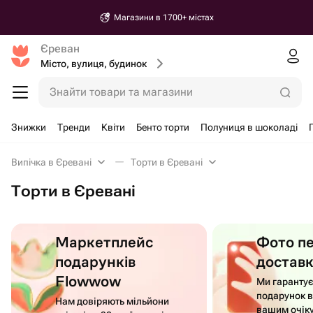
Магазини в 1700+ містах
Єреван
Місто, вулиця, будинок
Знайти товари та магазини
Знижки
Тренди
Квіти
Бенто торти
Полуниця в шоколаді
Випічка в Єревані
Торти в Єревані
Торти в Єревані
Маркетплейс
Фото п
подарунків
достав
Flowwow
Ми гаранту
подарунок в
Нам довіряють мільйони
вашим очік