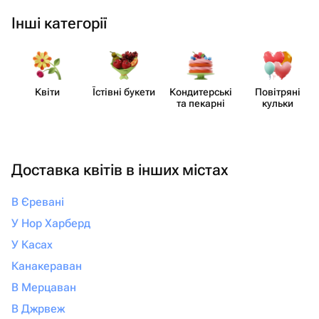
Інші категорії
Квіти
Їстівні букети
Кондит​ерські
Повітряні
та пекарні
кульки
Доставка квітів в інших містах
В Єревані
У Нор Харберд
У Касах
Канакераван
В Мерцаван
В Джрвеж