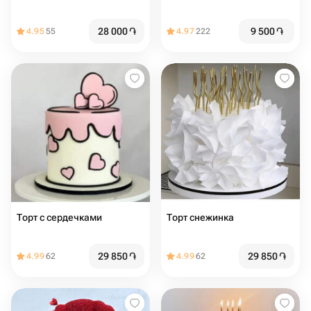
28 000
֏
9 500
֏
4.95
55
4.97
222
Торт с сердечками
Торт снежинка
29 850
֏
29 850
֏
4.99
62
4.99
62