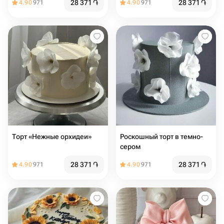
28 371
֏
28 371
֏
4.90
971
4.90
971
Торт «Нежные орхидеи»
Роскошный торт в темно-
сером
28 371
֏
28 371
֏
4.90
971
4.90
971