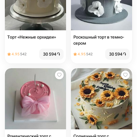
Торт «Нежные орхидеи»
Роскошный торт в темно-
сером
30 594
֏
30 594
֏
4.95
542
4.95
542
Романтический торт с
Солнечный торт с