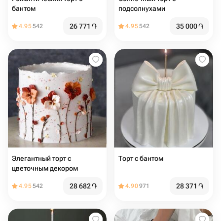
бантом
подсолнухами
26 771
֏
35 000
֏
4.95
542
4.95
542
Элегантный торт с
Торт с бантом
цветочным декором
28 682
֏
28 371
֏
4.95
542
4.90
971