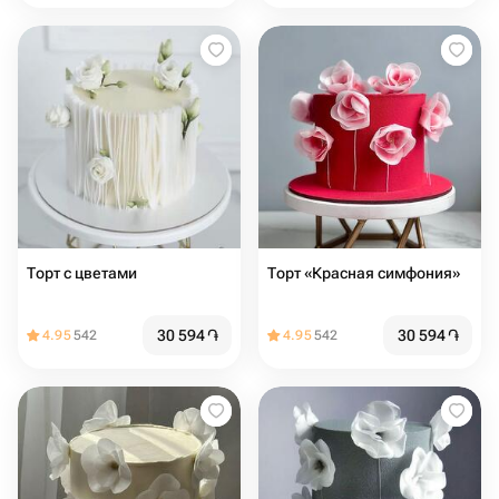
Торт с цветами
Торт «Красная симфония»
30 594
֏
30 594
֏
4.95
542
4.95
542