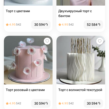
Торт с цветами
Двухъярусный торт с
бантом
30 594
֏
52 584
֏
4.95
542
4.95
542
Торт розовый с цветами
Торт с волнистой текстурой
30 594
֏
30 594
֏
4.95
542
4.95
542