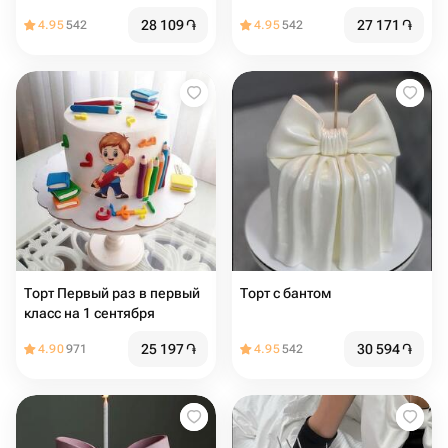
28 109
֏
27 171
֏
4.95
542
4.95
542
Торт Первый раз в первый
Торт с бантом
класс на 1 сентября
25 197
֏
30 594
֏
4.90
971
4.95
542