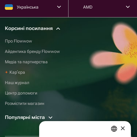
Українська
AMD
Корсині посилання
Про Flowwow
Айдентика бренду Flowwow
Медіа та партнерства
Карʼєра
Наш журнал
Центр допомоги
Розмістити магазин
Популярні міста
×