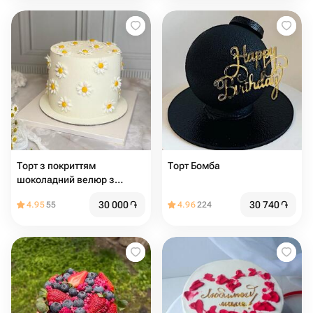
Торт з покриттям
Торт Бомба
шоколадний велюр з
ромашками з мастики, на
30 000
֏
30 740
֏
4.95
55
4.96
224
день народження, дівчині,
подрузі, мамі, вчителеві