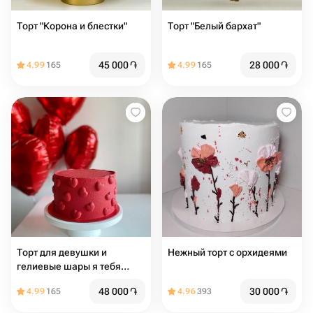
Торт "Корона и блестки"
Торт "Белый бархат"
45 000
֏
28 000
֏
4.99
165
4.99
165
Торт для девушки и
Нежный торт с орхидеями
гелиевые шары я тебя
люблю
48 000
֏
30 000
֏
4.99
165
4.96
393