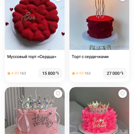
Муссовый торт «Сердца»
Торт с сердечками
15 800
֏
27 000
֏
4.95
163
4.95
163