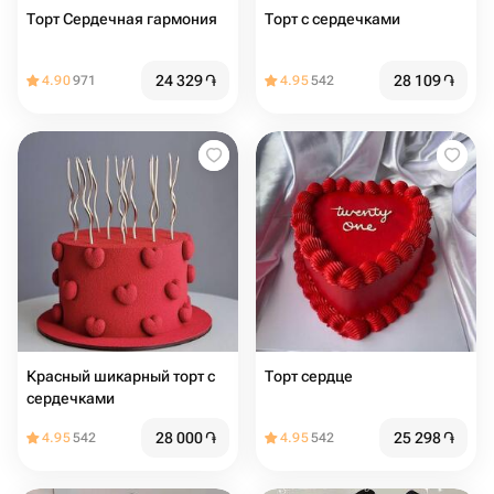
Торт Сердечная гармония
Торт с сердечками
24 329
֏
28 109
֏
4.90
971
4.95
542
Красный шикарный торт с
Торт сердце
сердечками
28 000
֏
25 298
֏
4.95
542
4.95
542