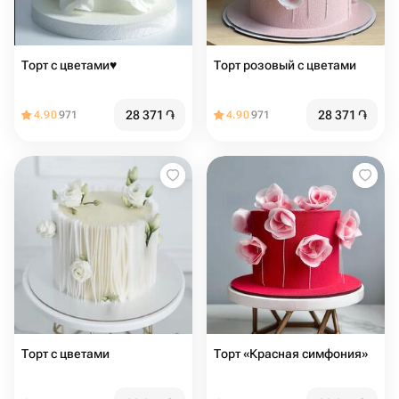
Торт с цветами♥️
Торт розовый с цветами
28 371
֏
28 371
֏
4.90
971
4.90
971
Торт с цветами
Торт «Красная симфония»