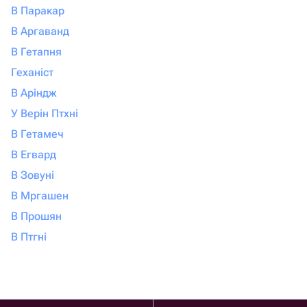
В Паракар
В Аргаванд
В Гетапня
Геханіст
В Аріндж
У Верін Птхні
В Гетамеч
В Егвард
В Зовуні
В Мргашен
В Прошян
В Птгні