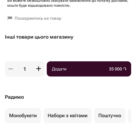
Ви можете безкоштовно скасувати замовлення до початку доставки,
кошти буде відшкодовано повністю.
Поскаржитись на товар
Інші товари цього магазину
Додати
35 000
֏
Радимо
Монобукети
Набори з квітами
Поштучно
К