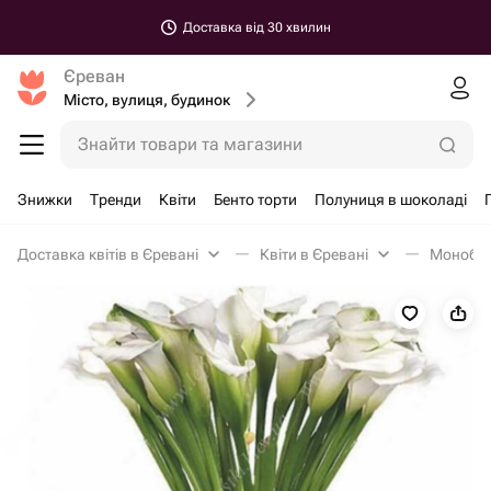
Доставка від 30 хвилин
Єреван
Місто, вулиця, будинок
Знайти товари та магазини
Знижки
Тренди
Квіти
Бенто торти
Полуниця в шоколаді
Доставка квітів в Єревані
Квіти в Єревані
Монобук