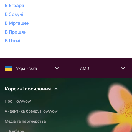
В Егвард
В Зовуні
В Мргашен
В Прошян
В Птгні
Українська
AMD
Корсині посилання
Про Flowwow
Айдентика бренду Flowwow
Медіа та партнерства
Карʼєра