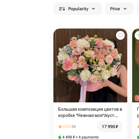
Popularity
Price
-
T
Большая композиция цветов в
коробке "Нежная моя"/куст
розы/альстромерия/диантусы
17 990
₽
4.92
2K
/Доставка цветов
Магнитогорск
4 498
₽
× 4 payments