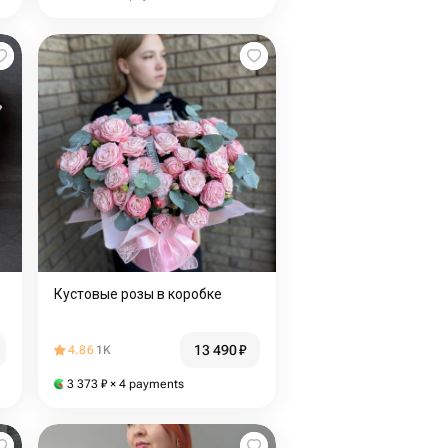
Кустовые розы в коробке
13 490
₽
4.86
1K
3 373
₽
× 4 payments