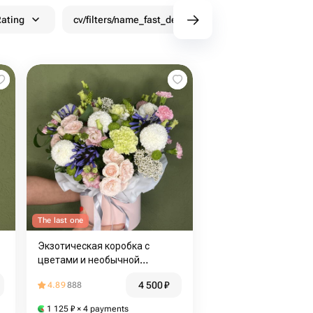
ating
cv/filters/name_fast_delivery
Discounts
The last one
Экзотическая коробка с
цветами и необычной
композицией
4 500
₽
4.89
888
1 125
₽
× 4 payments