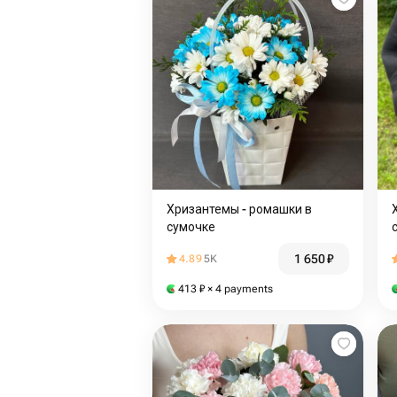
Хризантемы - ромашки в
сумочке️
1 650
₽
4.89
5K
413
₽
× 4 payments