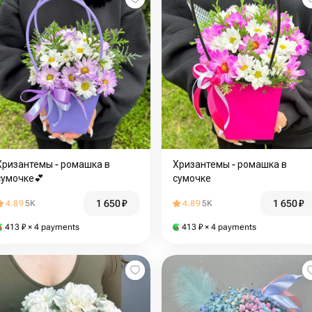
Хризантемы - ромашка в
Хризантемы - ромашка в
сумочке️💕
сумочке️️
1 650
₽
1 650
₽
4.89
5K
4.89
5K
413
₽
× 4 payments
413
₽
× 4 payments