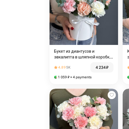
Букет из диантусов и
эвкалипта в шляпной коробке.
Букет 145 Florish
4 234
₽
4.89
5K
1 059
₽
× 4 payments