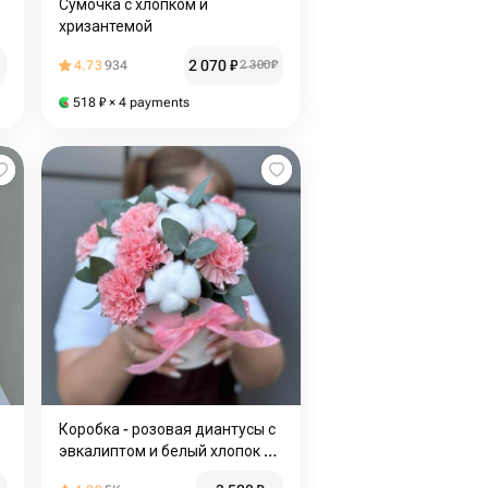
Сумочка с хлопком и
хризантемой
2 070
₽
4.73
934
2 300
₽
518
₽
× 4 payments
Коробка - розовая диантусы с
эвкалиптом и белый хлопок в
коробочке. Нежная подушечка