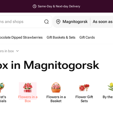
Same-Day & Next-day Delivery
ems and shops
Magnitogorsk
As soon as
colate Dipped Strawberries
Gift Baskets & Sets
Gift Cards
rs in box
ox in Magnitogorsk
ist's
Flowers in a
Flowers in a
Flower Gift
By the
ials
Box
Basket
Sets