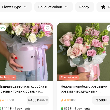
Flower Type
Bouquet colour
Ready
R
10
%
he last one
The last one
Пышная цветочная коробка в
Нежная коробка с розовыми
розовых тонах с розами и
розами и воздушными
астильбой 🌸
цветами
4 455
₽
3 500
₽
4.89
888
4 950
₽
4.89
888
1 114
₽
× 4 payments
875
₽
× 4 payments