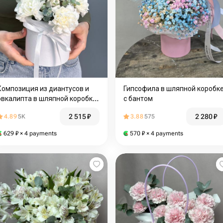
Композиция из диантусов и
Гипсофила в шляпной коробк
эвкалипта в шляпной коробке.
с бантом
Букет 153 Florish
2 515
₽
2 280
₽
4.89
5K
3.88
575
629
₽
× 4 payments
570
₽
× 4 payments