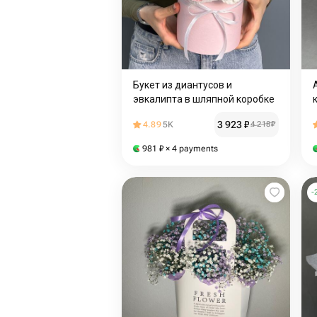
Букет из диантусов и
эвкалипта в шляпной коробке
3 923
₽
4.89
5K
4 218
₽
981
₽
× 4 payments
-