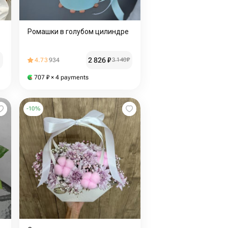
Ромашки в голубом цилиндре
2 826
₽
4.73
934
3 140
₽
707
₽
× 4 payments
-
10
%