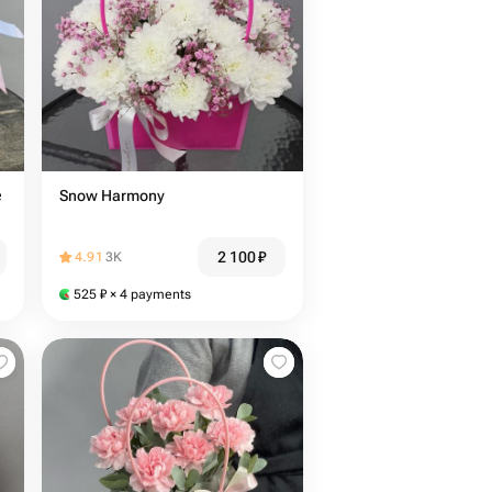
е
Snow Harmony
2 100
₽
4.91
3K
525
₽
× 4 payments