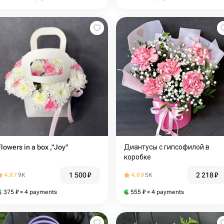
Flowers in a box ,"Joy"
Диантусы с гипсофилой в
коробке
1 500
₽
2 218
₽
4.87
9K
4.89
5K
375
₽
× 4 payments
555
₽
× 4 payments