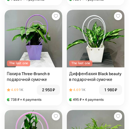
The last one
The last one
Пахира Three-Branch в
Диффенбахия Black beauty
подарочной сумочке
в подарочной сумочке
2 950
₽
1 980
₽
4.69
1K
4.69
1K
738
₽
× 4 payments
495
₽
× 4 payments