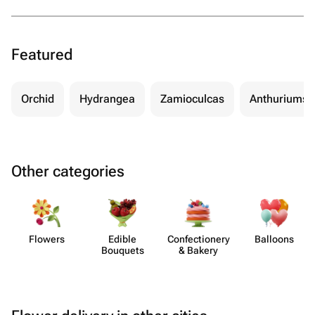
Featured
Orchid
Hydrangea
Zamioculcas
Anthuriums
Other categories
Flowers
Edible
Confect​ionery
Balloons
Bouquets
& Bakery