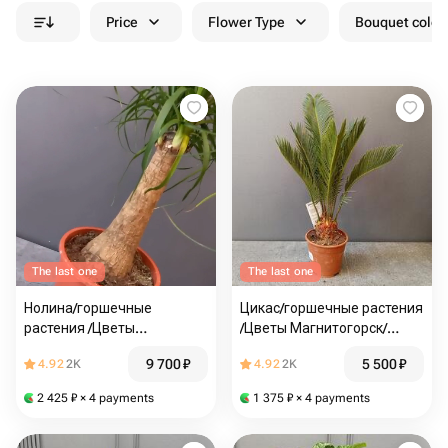
Price
Flower Type
Bouquet colou
The last one
The last one
Нолина/горшечные
Цикас/горшечные растения
растения /Цветы
/Цветы Магнитогорск/
Магнитогорск/Доставка
Доставка цветов
9 700
₽
5 500
₽
4.92
2K
4.92
2K
цветов Магнитогорск/
Магнитогорск/Цветы в
Цветы в Магнитогорске
Магнитогорске
2 425
₽
× 4 payments
1 375
₽
× 4 payments