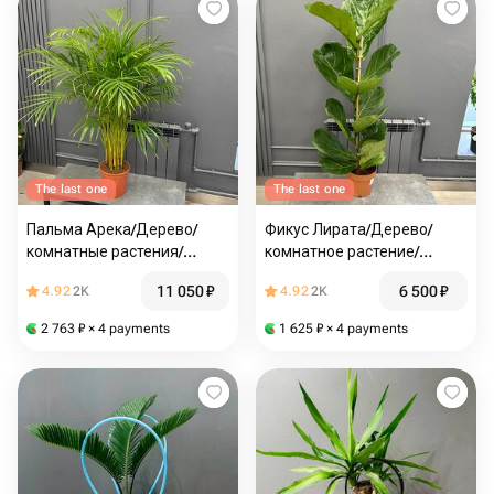
The last one
The last one
Пальма Арека/Дерево/
Фикус Лирата/Дерево/
комнатные растения/
комнатное растение/
горшечные растения/
горшечное растение/Цветы
11 050
₽
6 500
₽
4.92
2K
4.92
2K
Цветы Магнитогорск/
Магнитогорск/Доставка
Доставка Магнитогорск
Магнитогорск
2 763
₽
× 4 payments
1 625
₽
× 4 payments