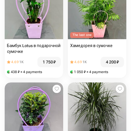
The last one
Бамбук Lotus в подарочной
Хамедорея в сумочке
сумочке
1 750
₽
4 200
₽
4.69
1K
4.69
1K
438
₽
× 4 payments
1 050
₽
× 4 payments