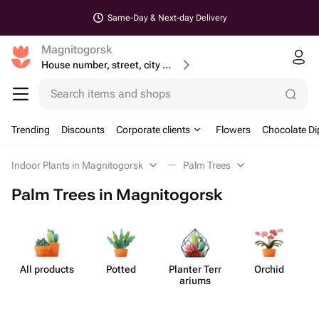
Same-Day & Next-day Delivery
Magnitogorsk
House number, street, city or postcode
Search items and shops
Trending
Discounts
Corporate clients
Flowers
Chocolate Di
Indoor Plants in Magnitogorsk
Palm Trees
Palm Trees in Magnitogorsk
All products
Potted
Planter Terr​
Orchid
T
ariums