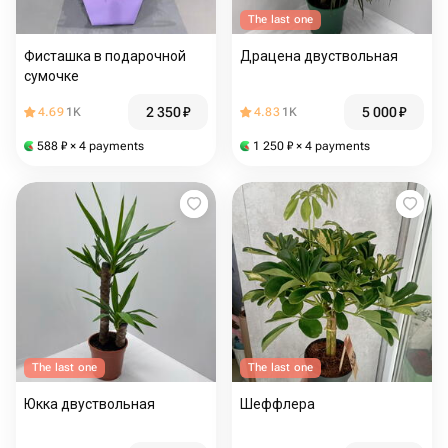
The last one
Фисташка в подарочной
Драцена двуствольная
сумочке
2 350
₽
5 000
₽
4.69
1K
4.83
1K
588
₽
× 4 payments
1 250
₽
× 4 payments
The last one
The last one
Юкка двуствольная
Шеффлера