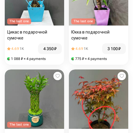
The last one
The last one
Цикас в подарочной
Юкка в подарочной
сумочке
сумочке
4 350
₽
3 100
₽
4.69
1K
4.69
1K
1 088
₽
× 4 payments
775
₽
× 4 payments
The last one