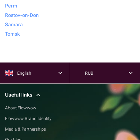
Perm
Rostov-on-Don
Samara
Tomsk
English
RUB
Useful links
About Flowwow
Flowwow Brand Identity
Media & Partnerships
Our blog