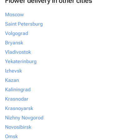
Flower delivery in other cities
Moscow
Saint Petersburg
Volgograd
Bryansk
Vladivostok
Yekaterinburg
Izhevsk
Kazan
Kaliningrad
Krasnodar
Krasnoyarsk
Nizhny Novgorod
Novosibirsk
Omsk