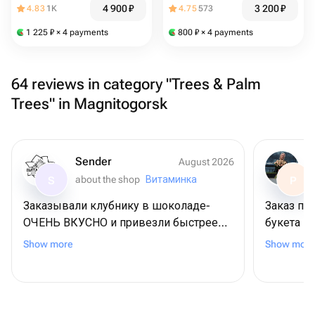
4 900
₽
3 200
₽
4.83
1K
4.75
573
1 225
₽
× 4 payments
800
₽
× 4 payments
64 reviews in category "Trees & Palm
Trees" in Magnitogorsk
Sender
August 2026
about the shop
Витаминка
S
P
Заказывали клубнику в шоколаде-
Заказ пр
ОЧЕНЬ ВКУСНО и привезли быстрее
букета п
чем показывало
по заказ
Show more
Show more
приложение.определенно закажем
понравил
еще и рекомендую данный магазин!