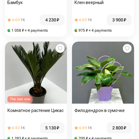
Бамбук
Клен веерный
4 230
₽
3 900
₽
4.69
1K
4.69
1K
1 058
₽
× 4 payments
975
₽
× 4 payments
The last one
Комнатное растение Цикас
Филодендрон в сумочке
5 130
₽
2 800
₽
4.83
1K
4.69
1K
1 283
₽
× 4 payments
700
₽
× 4 payments