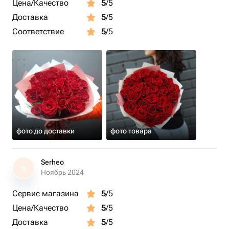
Цена/Качество
5
/5
Подарки к вашему букету:
- Бесплатная открытка с вашим текстом
Доставка
5
/5
- Подкормка для цветов
Соответствие
5
/5
- Инструкция к букету
фото до доставки
фото товара
Serheo
S
Ноябрь 2024
Сервис магазина
5
/5
Цена/Качество
5
/5
Доставка
5
/5