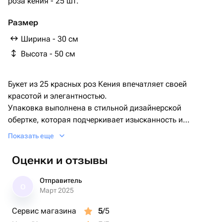
роза кения - 25 шт.
Размер
Ширина - 30 см
Высота - 50 см
Букет из 25 красных роз Кения впечатляет своей
красотой и элегантностью.
Упаковка выполнена в стильной дизайнерской
обертке, которая подчеркивает изысканность и
роскошь цветов.
Показать еще
Атласная лента дополняет композицию, придавая ей
изысканность и завершенность.
Оценки и отзывы
Этот букет станет прекрасным подарком для
особенных моментов в жизни или просто для того,
Отправитель
О
чтобы проявить свою любовь и уважение к близкому
Март 2025
человеку.
Сервис магазина
5
/5