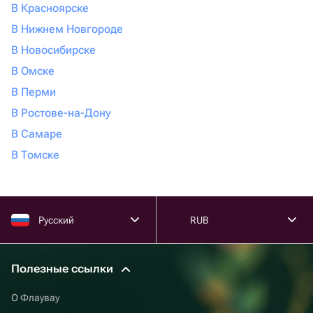
В Красноярске
В Нижнем Новгороде
В Новосибирске
В Омске
В Перми
В Ростове-на-Дону
В Самаре
В Томске
Русский
RUB
Полезные ссылки
О Флаувау