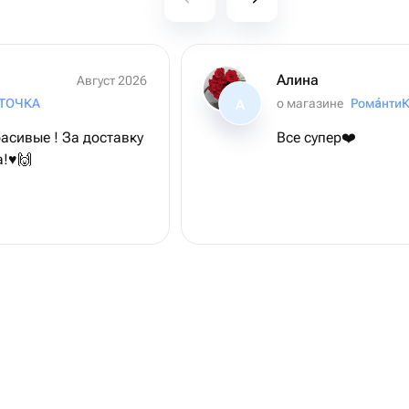
Алина
Август 2026
 ТОЧКА
о магазине
Рома́нти
А
асивые ! За доставку
Все супер❤️
!♥️🙌