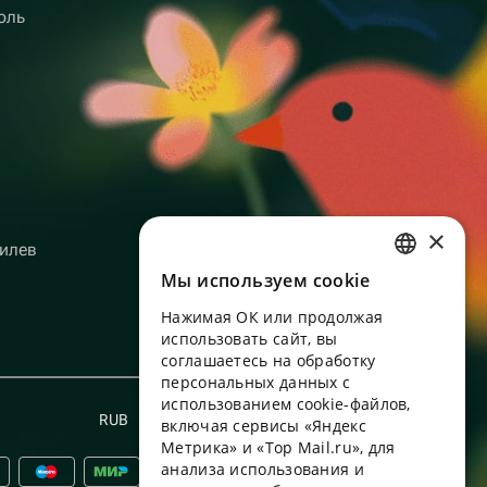
оль
×
илев
Мы используем сookie
RUSSIAN
Нажимая ОК или продолжая
ENGLISH
использовать сайт, вы
UKRAINIAN
соглашаетесь на обработку
персональных данных с
PORTUGUESE
использованием cookie-файлов,
RUB
Русский
включая сервисы «Яндекс
SPANISH
Метрика» и «Top Mail.ru», для
анализа использования и
HUNGARIAN