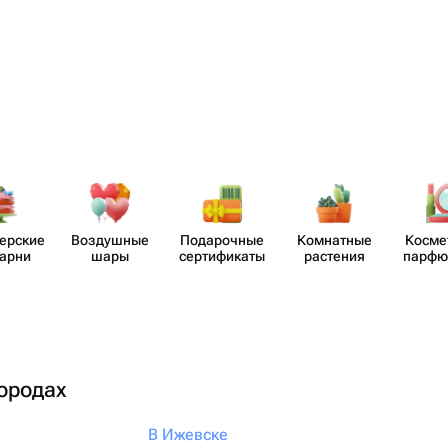
​ерские
Воздушные
Пода​рочные
Комнатные
Косме
карни
шары
серти​фикаты
растения
парф​
городах
В Ижевске