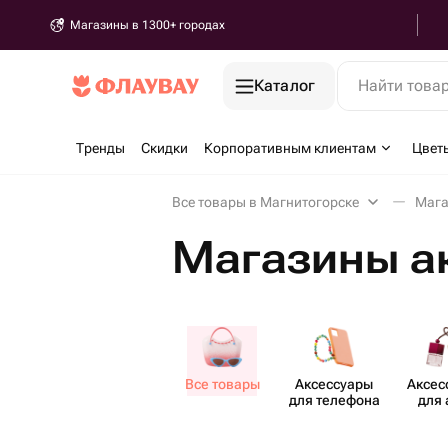
Магазины в 1300+ городах
Каталог
Найти това
Тренды
Скидки
Корпоративным клиентам
Цвет
Все товары в Магнитогорске
Мага
Магазины а
Все товары
Аксе​ссуары
Аксе​
для телефона
для 