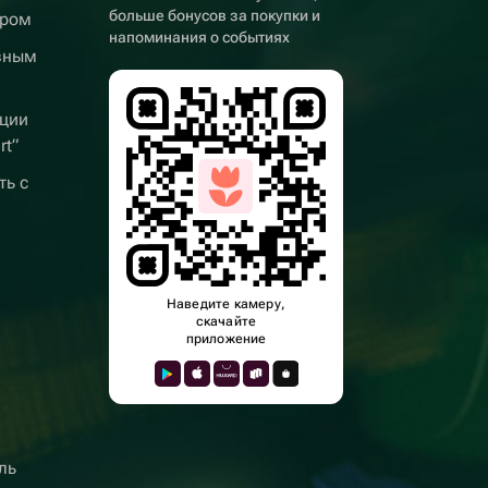
больше бонусов за покупки и
ером
напоминания о событиях
вным
ции
rt”
ть с
Наведите камеру,
скачайте
приложение
ль