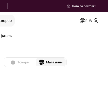
Фото до доставки
скорее
RUB
ификаты
Товары
Магазины