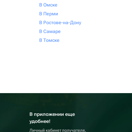
В Омске
В Перми
В Ростове-на-Дону
В Самаре
В Томске
В приложении еще
удобнее!
Личный кабинет получателя,