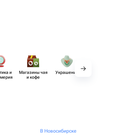
тика и
Магазины чая
Украшения
Вкусные
Де
юмерия
и кофе
наборы
В Новосибирске