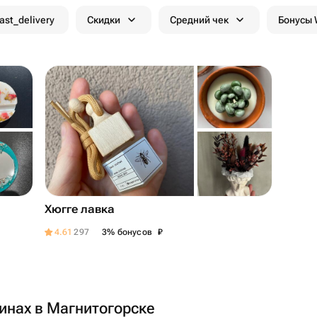
fast_delivery
Скидки
Средний чек
Бонусы
Хюгге лавка
₽
4.61
297
3% бонусов
инах в Магнитогорске