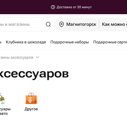
Доставка от 30 минут
ры и магазины
Магнитогорск
Как можно 
ы
Клубника в шоколаде
Подарочные наборы
Подарочные серт
зины аксессуаров
ксессуаров
ссуары
Другое
авто