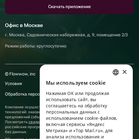
Скачать приложение
Офис в Москве
г. Москва, Садовническая набережная, д. 9, помещение 2/3
Режим работы: круглосуточно
×
© Flowwow, inc
Мы используем сookie
Условия
RUSSIAN
Нажимая ОК или продолжая
Обработка персональных данных
ENGLISH
использовать сайт, вы
UKRAINIAN
соглашаетесь на обработку
Компания осуществляет деятельность в области информационных
персональных данных с
технологий: оказание услуг в сети “Интернет” по размещению
PORTUGUESE
предложений (объявлений) продавцов о реализации товаров.
использованием cookie-файлов,
Посмотреть
сведения о программах
, включенных в реестр
включая сервисы «Яндекс
SPANISH
российских программ для электронных вычислительных машин и
Метрика» и «Top Mail.ru», для
баз данных.
анализа использования и
HUNGARIAN