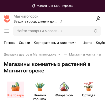
Магазины в 1300+ городах
Магнитогорск
Введите город, улицу и дом доставки
Найти товары и магазины
Тренды
Скидки
Корпоративным клиентам
Цветы
Клубн
Доставка цветов в Магнитогорске
Магазины комнатных р
Магазины комнатных растений в
Магнитогорске
Все товары
Цветы в
Флорариум
Орхидея
горшках