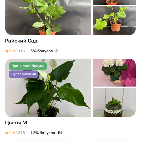
Райский Сад
₽
5.00
116
5% бонусов
Принимает бонусы
Супермагазин
Цветы М
₽
₽
3.88
575
12% бонусов