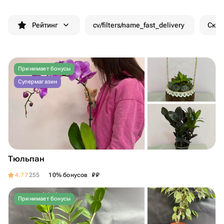
Рейтинг
cv/filters/name_fast_delivery
Скид
Принимает бонусы
Супермагазин
Тюльпан
₽
₽
4.77
255
10% бонусов
Принимает бонусы